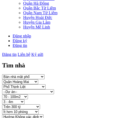
Quận Hà Đông
Quận Bắc Từ Liêm
Quận Nam Từ Liêm
Huyện Hoài Đức
Huyện Gia Lâm
Huyện Mê Linh
Đăng nhập
Đăng ký
Đăng tin
Đăng tin
Liên hệ
Ký gửi
Tìm nhà