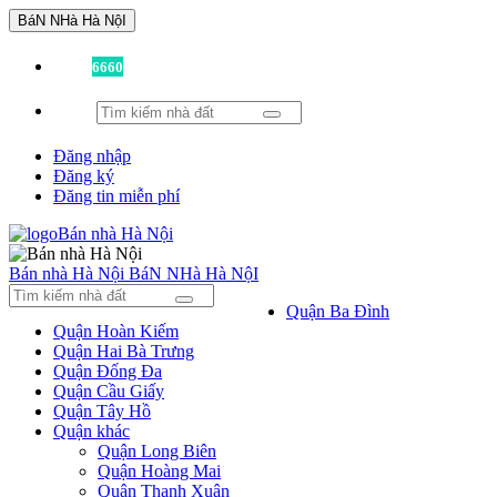
BáN NHà Hà NộI
Đã có
6660
tin được đăng!
Đăng nhập
Đăng ký
Đăng tin miễn phí
Bán nhà Hà Nội
BáN NHà Hà NộI
Quận Ba Đình
Quận Hoàn Kiếm
Quận Hai Bà Trưng
Quận Đống Đa
Quận Cầu Giấy
Quận Tây Hồ
Quận khác
Quận Long Biên
Quận Hoàng Mai
Quận Thanh Xuân