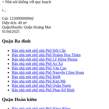
+ Nhà nói không với quy hoạch
•...
Giá:
12500000000tỷ
Diện tích:
49 m²
Quận/Huyện:
Quận Hoàng Mai
01/04/2025
Quận Ba đình
Bán nhà mặt phố nhà Phố Đội Cấn
Bán nhà mặt phố nhà Phố Hoàng Hoa Thám
Bán nhà mặt phố nhà Phố Lê Hồng Phong
Bán nhà mặt phố nhà Phố An Xá
Bán nhà mặt phố nhà Phố Văn Cao
Bán nhà mặt phố nhà Phố Nguyễn Công Hoan
Bán nhà mặt phố nhà Phố Bưởi
Bán nhà mặt phố nhà Phố Kim Mã
Bán nhà mặt phố nhà Phố Quần Ngựa
Bán nhà mặt phố nhà Phố Phan Kế Bính
Quận Hoàn kiếm
Bán nhà mặt phố nhà Phố Hàng Bông