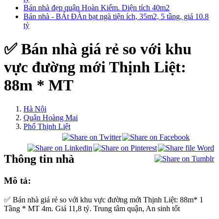
Bán nhà đẹp quận Hoàn Kiếm. Diện tích 40m2
Bán nhà - BÁt ĐÀn bạt ngà tiện ích, 35m2, 5 tầng, giá 10.8
tỷ
✅ Bán nhà giá rẻ so với khu
vực đường mới Thịnh Liệt:
88m * MT
Hà Nội
Quận Hoàng Mai
Phố Thịnh Liệt
Thông tin nhà
Mô tả:
✅ Bán nhà giá rẻ so với khu vực đường mới Thịnh Liệt: 88m* 1
Tầng * MT 4m. Giá 11,8 tỷ. Trung tâm quận, An sinh tốt