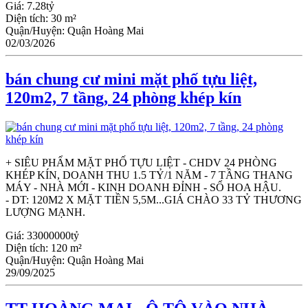
Giá:
7.28tỷ
Diện tích:
30 m²
Quận/Huyện:
Quận Hoàng Mai
02/03/2026
bán chung cư mini mặt phố tựu liệt,
120m2, 7 tầng, 24 phòng khép kín
+ SIÊU PHẨM MẶT PHỐ TỰU LIỆT - CHDV 24 PHÒNG
KHÉP KÍN, DOANH THU 1.5 TỶ/1 NĂM - 7 TẦNG THANG
MÁY - NHÀ MỚI - KINH DOANH ĐỈNH - SỔ HOA HẬU.
- DT: 120M2 X MẶT TIỀN 5,5M...GIÁ CHÀO 33 TỶ THƯƠNG
LƯỢNG MẠNH.
Giá:
33000000tỷ
Diện tích:
120 m²
Quận/Huyện:
Quận Hoàng Mai
29/09/2025