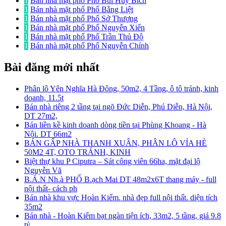
1
Bán nhà mặt phố Phố Bùi Huy Bích
1
Bán nhà mặt phố Phố Bằng Liệt
1
Bán nhà mặt phố Phố Sở Thượng
1
Bán nhà mặt phố Phố Nguyễn Xiển
1
Bán nhà mặt phố Phố Trần Thủ Độ
1
Bán nhà mặt phố Phố Nguyễn Chính
Bài đăng mới nhất
Phân lô Yên Nghĩa Hà Đông, 50m2, 4 Tầng, ô tô tránh, kinh
doanh, 11.5t
Bán nhà riêng 2 tầng tại ngõ Đức Diễn, Phú Diễn, Hà Nội,
DT 27m2,
Bán liền kề kinh doanh dòng tiền tại Phùng Khoang - Hà
Nội. DT 66m2
BÁN GẤP NHÀ THANH XUÂN, PHÂN LÔ VỈA HÈ
50M2 4T, OTO TRÁNH, KINH
Biệt thự khu P Ciputra – Sát công viên 66ha, mặt đại lộ
Nguyễn Vă
B.Á.N Nh.à PHỐ B.ạch Mai DT 48m2x6T thang máy - full
nội thất- cách ph
Bán nhà khu vực Hoàn Kiếm. nhà đẹp full nội thất. diện tích
35m2
Bán nhà - Hoàn Kiếm bạt ngàn tiện ích, 33m2, 5 tầng, giá 9.8
tỷ