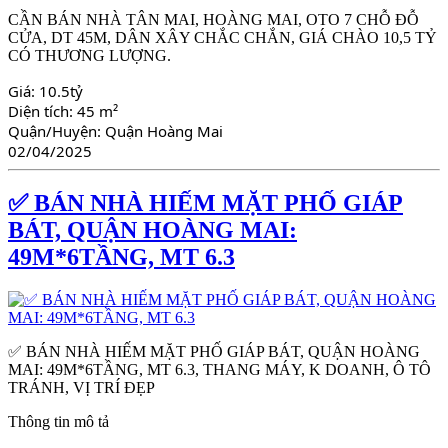
CẦN BÁN NHÀ TÂN MAI, HOÀNG MAI, OTO 7 CHỖ ĐỖ
CỬA, DT 45M, DÂN XÂY CHẮC CHẮN, GIÁ CHÀO 10,5 TỶ
CÓ THƯƠNG LƯỢNG.
Giá:
10.5tỷ
Diện tích:
45 m²
Quận/Huyện:
Quận Hoàng Mai
02/04/2025
✅ BÁN NHÀ HIẾM MẶT PHỐ GIÁP
BÁT, QUẬN HOÀNG MAI:
49M*6TẦNG, MT 6.3
✅ BÁN NHÀ HIẾM MẶT PHỐ GIÁP BÁT, QUẬN HOÀNG
MAI: 49M*6TẦNG, MT 6.3, THANG MÁY, K DOANH, Ô TÔ
TRÁNH, VỊ TRÍ ĐẸP
Thông tin mô tả