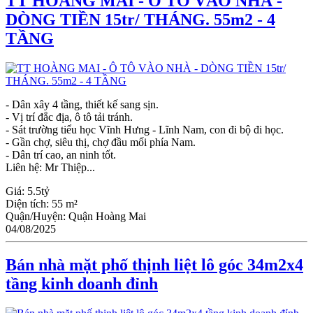
TT HOÀNG MAI - Ô TÔ VÀO NHÀ -
DÒNG TIỀN 15tr/ THÁNG. 55m2 - 4
TẦNG
- Dân xây 4 tầng, thiết kế sang sịn.
- Vị trí đắc địa, ô tô tải tránh.
- Sát trường tiểu học Vĩnh Hưng - Lĩnh Nam, con đi bộ đi học.
- Gần chợ, siêu thị, chợ đầu mối phía Nam.
- Dân trí cao, an ninh tốt.
Liên hệ: Mr Thiệp...
Giá:
5.5tỷ
Diện tích:
55 m²
Quận/Huyện:
Quận Hoàng Mai
04/08/2025
Bán nhà mặt phố thịnh liệt lô góc 34m2x4
tầng kinh doanh đỉnh