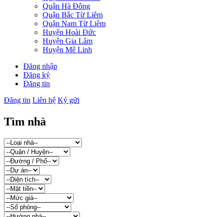
Quận Hà Đông
Quận Bắc Từ Liêm
Quận Nam Từ Liêm
Huyện Hoài Đức
Huyện Gia Lâm
Huyện Mê Linh
Đăng nhập
Đăng ký
Đăng tin
Đăng tin
Liên hệ
Ký gửi
Tìm nhà