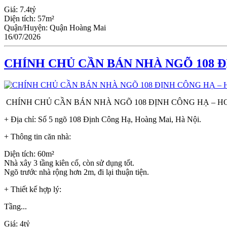
Giá:
7.4tỷ
Diện tích:
57m²
Quận/Huyện:
Quận Hoàng Mai
16/07/2026
CHÍNH CHỦ CẦN BÁN NHÀ NGÕ 108 Đ
CHÍNH CHỦ CẦN BÁN NHÀ NGÕ 108 ĐỊNH CÔNG HẠ – H
+ Địa chỉ: Số 5 ngõ 108 Định Công Hạ, Hoàng Mai, Hà Nội.
+ Thông tin căn nhà:
Diện tích: 60m²
Nhà xây 3 tầng kiên cố, còn sử dụng tốt.
Ngõ trước nhà rộng hơn 2m, đi lại thuận tiện.
+ Thiết kế hợp lý:
Tầng...
Giá:
4tỷ