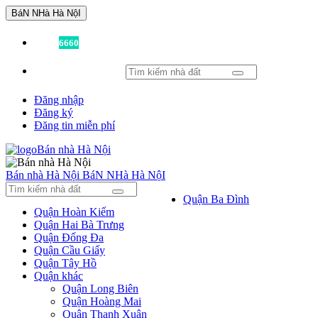
BáN NHà Hà NộI
Đã có
6660
tin được đăng!
Đăng nhập
Đăng ký
Đăng tin miễn phí
Bán nhà Hà Nội
BáN NHà Hà NộI
Quận Ba Đình
Quận Hoàn Kiếm
Quận Hai Bà Trưng
Quận Đống Đa
Quận Cầu Giấy
Quận Tây Hồ
Quận khác
Quận Long Biên
Quận Hoàng Mai
Quận Thanh Xuân