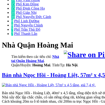
15
Phố Kim Đồng
15
Phố Định Công Hạ
10
Phố Giáp Nhị
10
Phố Nguyễn Đức Cảnh
8
Phố Linh Đường
8
Phố Nguyễn Chính
7
Phố Trần Thủ Độ
7
Phố Thanh Lân
Nhà
Quận Hoàng Mai
Tìm kiếm theo các tiêu chí:
Nhà
tại Quận Hoàng Mai
.
Quận/Huyện:
Hoàng Mai
. Tỉnh/Tp:
Hà Nội
.
Bán nhà Ngọc Hồi - Hoàng Liệt, 57m² x 4,5 t
Bán nhà Ngọc Hồi - Hoàng Liệt, 40m² x 4,5 tầng, tổng diện tích sử dụ
Nhà xây độc lập chắc chắn, có sân riêng rộng rãi, không gian sống th
Cách khoảng 20m ra ô tô tránh nhau, chỉ 200m ra trục Ngọc Hồi - Giả