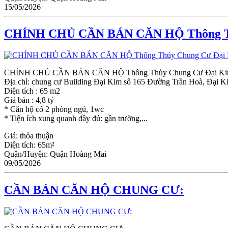
15/05/2026
CHÍNH CHỦ CẦN BÁN CĂN HỘ Thông Thủ
CHÍNH CHỦ CẦN BÁN CĂN HỘ Thông Thủy Chung Cư Đại Kim B
Địa chỉ: chung cư Building Đại Kim số 165 Đường Trần Hoà, Đại 
Diện tích : 65 m2
Giá bán : 4,8 tỷ
* Căn hộ có 2 phòng ngủ, 1wc
* Tiện ích xung quanh đầy đủ: gần trường,...
Giá:
thỏa thuận
Diện tích:
65m²
Quận/Huyện:
Quận Hoàng Mai
09/05/2026
CẦN BÁN CĂN HỘ CHUNG CƯ: