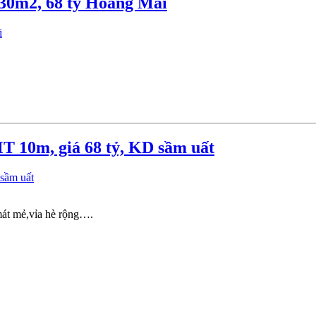
30m2, 68 tỷ Hoàng Mai
.
 10m, giá 68 tỷ, KD sầm uất
 mát mẻ,vỉa hè rộng….