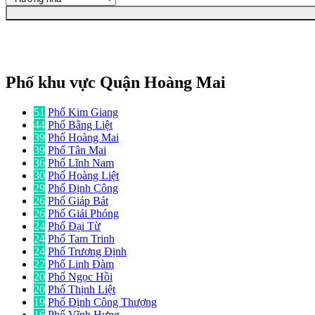
Phố khu vực Quận Hoàng Mai
51
Phố Kim Giang
44
Phố Bằng Liệt
39
Phố Hoàng Mai
39
Phố Tân Mai
36
Phố Lĩnh Nam
30
Phố Hoàng Liệt
29
Phố Định Công
26
Phố Giáp Bát
26
Phố Giải Phóng
24
Phố Đại Từ
24
Phố Tam Trinh
24
Phố Trương Định
22
Phố Linh Đàm
20
Phố Ngọc Hồi
20
Phố Thịnh Liệt
19
Phố Định Công Thượng
16
Phố Vĩnh Hưng