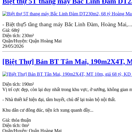
Biệt thự 5T thang máy Bắc Linh Đàm DT2
- Biệt thự5 tầng thang máy Bắc Linh Đàm, Hoàng Mai,..
Giá:
68tỷ
Diện tích:
230m²
Quận/Huyện:
Quận Hoàng Mai
29/05/2026
[Biệt Thự] Bán BT Tân Mai, 190m2X4T, MT
Diện tích: 190m²
Vị trí cực đẹp, còn lại duy nhất trong khu vực, ở sướng, không gian
- Nhà thiết kế hiện đại, tâm huyết, chủ để lại toàn bộ nội thất.
Khu dân cư đông đúc, tiện ích xung quanh đầy...
Giá:
thỏa thuận
Diện tích:
0m²
Quận/Huyện:
Quận Hoàng Mai