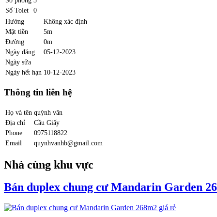
Số phòng
3
Số Tolet
0
Hướng
Không xác định
Mặt tiền
5m
Đường
0m
Ngày đăng
05-12-2023
Ngày sửa
Ngày hết hạn
10-12-2023
Thông tin liên hệ
Họ và tên
quỳnh vân
Địa chỉ
Cầu Giấy
Phone
0975118822
Email
quynhvanhb@gmail.com
Nhà cùng khu vực
Bán duplex chung cư Mandarin Garden 26