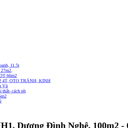
oanh, 11.5t
T 27m2,
. DT 66m2
 4T, OTO TRÁNH, KINH
ễn Vă
thất- cách ph
35m2
tỷ
HH1, Dương Đình Nghệ, 100m2 - 