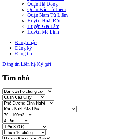
Quận Hà Đông
Quận Bắc Từ Liêm
Quận Nam Từ Liêm
Huyện Hoài Đức
Huyện Gia Lâm
Huyện Mê Linh
Đăng nhập
Đăng ký
Đăng tin
Đăng tin
Liên hệ
Ký gửi
Tìm nhà