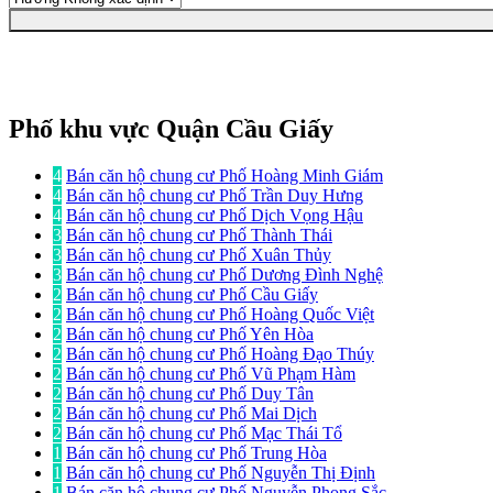
Phố khu vực Quận Cầu Giấy
4
Bán căn hộ chung cư Phố Hoàng Minh Giám
4
Bán căn hộ chung cư Phố Trần Duy Hưng
4
Bán căn hộ chung cư Phố Dịch Vọng Hậu
3
Bán căn hộ chung cư Phố Thành Thái
3
Bán căn hộ chung cư Phố Xuân Thủy
3
Bán căn hộ chung cư Phố Dương Đình Nghệ
2
Bán căn hộ chung cư Phố Cầu Giấy
2
Bán căn hộ chung cư Phố Hoàng Quốc Việt
2
Bán căn hộ chung cư Phố Yên Hòa
2
Bán căn hộ chung cư Phố Hoàng Đạo Thúy
2
Bán căn hộ chung cư Phố Vũ Phạm Hàm
2
Bán căn hộ chung cư Phố Duy Tân
2
Bán căn hộ chung cư Phố Mai Dịch
2
Bán căn hộ chung cư Phố Mạc Thái Tổ
1
Bán căn hộ chung cư Phố Trung Hòa
1
Bán căn hộ chung cư Phố Nguyễn Thị Định
1
Bán căn hộ chung cư Phố Nguyễn Phong Sắc