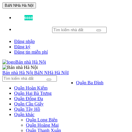
BáN NHà Hà NộI
Đã có
6660
tin được đăng!
Đăng nhập
Đăng ký
Đăng tin miễn phí
Bán nhà Hà Nội
BáN NHà Hà NộI
Quận Ba Đình
Quận Hoàn Kiếm
Quận Hai Bà Trưng
Quận Đống Đa
Quận Cầu Giấy
Quận Tây Hồ
Quận khác
Quận Long Biên
Quận Hoàng Mai
Quận Thanh Xuân