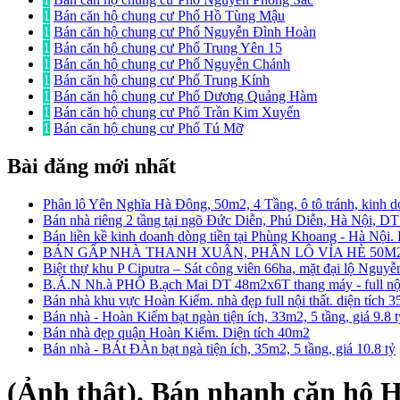
1
Bán căn hộ chung cư Phố Hồ Tùng Mậu
1
Bán căn hộ chung cư Phố Nguyễn Đình Hoàn
1
Bán căn hộ chung cư Phố Trung Yên 15
1
Bán căn hộ chung cư Phố Nguyễn Chánh
1
Bán căn hộ chung cư Phố Trung Kính
1
Bán căn hộ chung cư Phố Dương Quảng Hàm
1
Bán căn hộ chung cư Phố Trần Kim Xuyến
1
Bán căn hộ chung cư Phố Tú Mỡ
Bài đăng mới nhất
Phân lô Yên Nghĩa Hà Đông, 50m2, 4 Tầng, ô tô tránh, kinh d
Bán nhà riêng 2 tầng tại ngõ Đức Diễn, Phú Diễn, Hà Nội, D
Bán liền kề kinh doanh dòng tiền tại Phùng Khoang - Hà Nội
BÁN GẤP NHÀ THANH XUÂN, PHÂN LÔ VỈA HÈ 50M2
Biệt thự khu P Ciputra – Sát công viên 66ha, mặt đại lộ Nguy
B.Á.N Nh.à PHỐ B.ạch Mai DT 48m2x6T thang máy - full nội 
Bán nhà khu vực Hoàn Kiếm. nhà đẹp full nội thất. diện tích 
Bán nhà - Hoàn Kiếm bạt ngàn tiện ích, 33m2, 5 tầng, giá 9.8 
Bán nhà đẹp quận Hoàn Kiếm. Diện tích 40m2
Bán nhà - BÁt ĐÀn bạt ngà tiện ích, 35m2, 5 tầng, giá 10.8 tỷ
(Ảnh thật). Bán nhanh căn hộ 