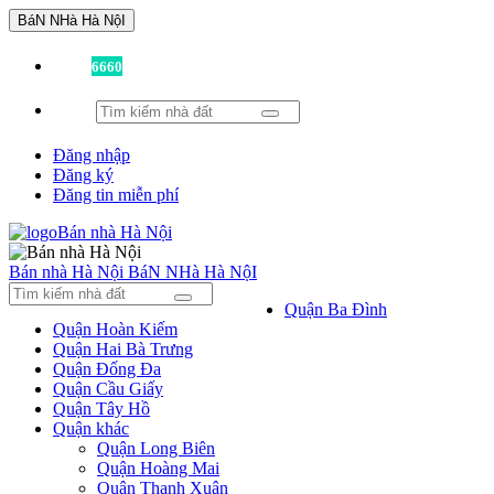
BáN NHà Hà NộI
Đã có
6660
tin được đăng!
Đăng nhập
Đăng ký
Đăng tin miễn phí
Bán nhà Hà Nội
BáN NHà Hà NộI
Quận Ba Đình
Quận Hoàn Kiếm
Quận Hai Bà Trưng
Quận Đống Đa
Quận Cầu Giấy
Quận Tây Hồ
Quận khác
Quận Long Biên
Quận Hoàng Mai
Quận Thanh Xuân