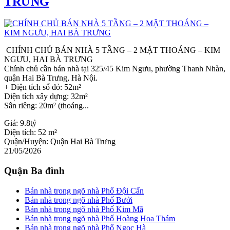
TRƯNG
CHÍNH CHỦ BÁN NHÀ 5 TẦNG – 2 MẶT THOÁNG – KIM
NGƯU, HAI BÀ TRƯNG
Chính chủ cần bán nhà tại 325/45 Kim Ngưu, phường Thanh Nhàn,
quận Hai Bà Trưng, Hà Nội.
+ Diện tích sổ đỏ: 52m²
Diện tích xây dựng: 32m²
Sân riêng: 20m² (thoáng...
Giá:
9.8tỷ
Diện tích:
52 m²
Quận/Huyện:
Quận Hai Bà Trưng
21/05/2026
Quận Ba đình
Bán nhà trong ngõ nhà Phố Đội Cấn
Bán nhà trong ngõ nhà Phố Bưởi
Bán nhà trong ngõ nhà Phố Kim Mã
Bán nhà trong ngõ nhà Phố Hoàng Hoa Thám
Bán nhà trong ngõ nhà Phố Ngọc Hà