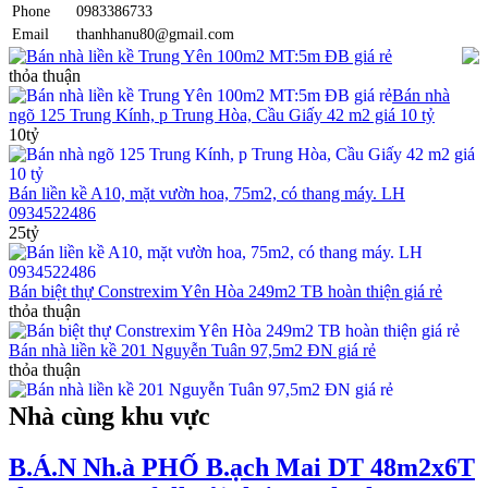
Phone
0983386733
Email
thanhhanu80@gmail.com
Bán nhà liền kề Trung Yên 100m2 MT:5m ĐB giá rẻ
thỏa thuận
Bán nhà
ngõ 125 Trung Kính, p Trung Hòa, Cầu Giấy 42 m2 giá 10 tỷ
10tỷ
Bán liền kề A10, mặt vườn hoa, 75m2, có thang máy. LH
0934522486
25tỷ
Bán biệt thự Constrexim Yên Hòa 249m2 TB hoàn thiện giá rẻ
thỏa thuận
Bán nhà liền kề 201 Nguyễn Tuân 97,5m2 ĐN giá rẻ
thỏa thuận
Nhà cùng khu vực
B.Á.N Nh.à PHỐ B.ạch Mai DT 48m2x6T