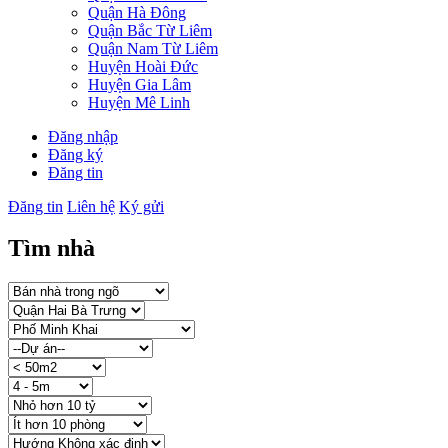
Quận Hà Đông
Quận Bắc Từ Liêm
Quận Nam Từ Liêm
Huyện Hoài Đức
Huyện Gia Lâm
Huyện Mê Linh
Đăng nhập
Đăng ký
Đăng tin
Đăng tin
Liên hệ
Ký gửi
Tìm nhà