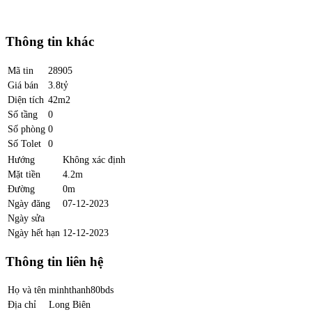
Thông tin khác
Mã tin
28905
Giá bán
3.8tỷ
Diện tích
42m2
Số tầng
0
Số phòng
0
Số Tolet
0
Hướng
Không xác định
Mặt tiền
4.2m
Đường
0m
Ngày đăng
07-12-2023
Ngày sửa
Ngày hết hạn
12-12-2023
Thông tin liên hệ
Họ và tên
minhthanh80bds
Địa chỉ
Long Biên