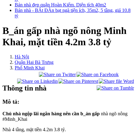
Bán nhà đẹp quận Hoàn Kiếm. Diện tích 40m2
Bán nhà - BÁt ĐÀn bạt ngà tiện ích, 35m2, 5 tầng, giá 10.8
tỷ
B_án gấp nhà ngõ nông Minh
Khai, mặt tiền 4.2m 3.8 tỷ
Hà Nội
Quận Hai Bà Trưng
Phố Minh Khai
Thông tin nhà
Mô tả:
Chủ nhà ngộp lãi ngân hàng nên cần b_án gấp
nhà ngõ nông
#Minh_Khai
Nhà 4 tầng, mặt tiền 4.2m 3.8 tỷ.