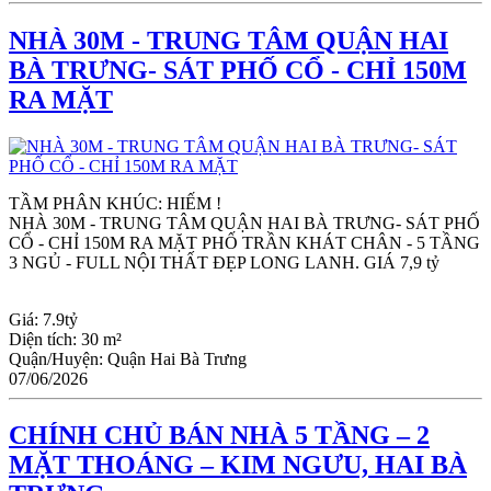
NHÀ 30M - TRUNG TÂM QUẬN HAI
BÀ TRƯNG- SÁT PHỐ CỔ - CHỈ 150M
RA MẶT
TẦM PHÂN KHÚC: HIẾM !
NHÀ 30M - TRUNG TÂM QUẬN HAI BÀ TRƯNG- SÁT PHỐ 
CỔ - CHỈ 150M RA MẶT PHỐ TRẦN KHÁT CHÂN - 5 TẦNG 
3 NGỦ - FULL NỘI THẤT ĐẸP LONG LANH. GIÁ 7,9 tỷ
Giá:
7.9tỷ
Diện tích:
30 m²
Quận/Huyện:
Quận Hai Bà Trưng
07/06/2026
CHÍNH CHỦ BÁN NHÀ 5 TẦNG – 2
MẶT THOÁNG – KIM NGƯU, HAI BÀ