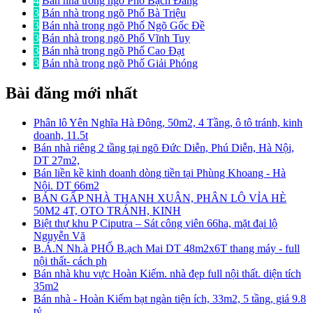
4
Bán nhà trong ngõ Phố Bạch Đằng
3
Bán nhà trong ngõ Phố Bà Triệu
3
Bán nhà trong ngõ Phố Ngõ Gốc Đề
3
Bán nhà trong ngõ Phố Vĩnh Tuy
3
Bán nhà trong ngõ Phố Cao Đạt
3
Bán nhà trong ngõ Phố Giải Phóng
Bài đăng mới nhất
Phân lô Yên Nghĩa Hà Đông, 50m2, 4 Tầng, ô tô tránh, kinh
doanh, 11.5t
Bán nhà riêng 2 tầng tại ngõ Đức Diễn, Phú Diễn, Hà Nội,
DT 27m2,
Bán liền kề kinh doanh dòng tiền tại Phùng Khoang - Hà
Nội. DT 66m2
BÁN GẤP NHÀ THANH XUÂN, PHÂN LÔ VỈA HÈ
50M2 4T, OTO TRÁNH, KINH
Biệt thự khu P Ciputra – Sát công viên 66ha, mặt đại lộ
Nguyễn Vă
B.Á.N Nh.à PHỐ B.ạch Mai DT 48m2x6T thang máy - full
nội thất- cách ph
Bán nhà khu vực Hoàn Kiếm. nhà đẹp full nội thất. diện tích
35m2
Bán nhà - Hoàn Kiếm bạt ngàn tiện ích, 33m2, 5 tầng, giá 9.8
tỷ