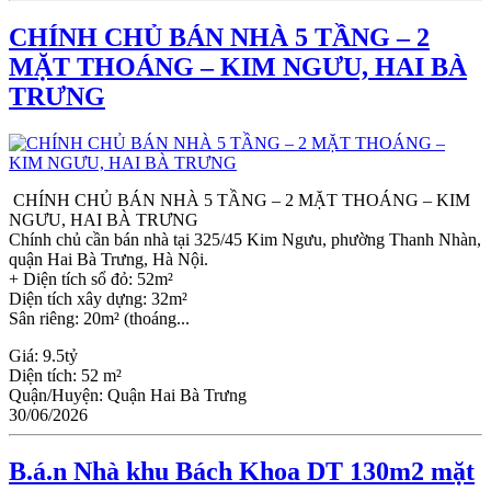
CHÍNH CHỦ BÁN NHÀ 5 TẦNG – 2
MẶT THOÁNG – KIM NGƯU, HAI BÀ
TRƯNG
CHÍNH CHỦ BÁN NHÀ 5 TẦNG – 2 MẶT THOÁNG – KIM
NGƯU, HAI BÀ TRƯNG
Chính chủ cần bán nhà tại 325/45 Kim Ngưu, phường Thanh Nhàn,
quận Hai Bà Trưng, Hà Nội.
+ Diện tích sổ đỏ: 52m²
Diện tích xây dựng: 32m²
Sân riêng: 20m² (thoáng...
Giá:
9.5tỷ
Diện tích:
52 m²
Quận/Huyện:
Quận Hai Bà Trưng
30/06/2026
B.á.n Nhà khu Bách Khoa DT 130m2 mặt