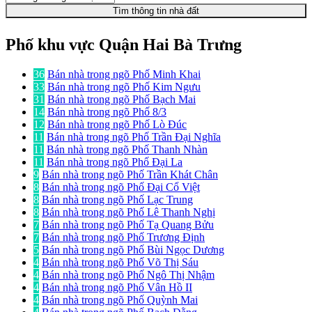
Tìm thông tin nhà đất
Phố khu vực Quận Hai Bà Trưng
36
Bán nhà trong ngõ Phố Minh Khai
33
Bán nhà trong ngõ Phố Kim Ngưu
31
Bán nhà trong ngõ Phố Bạch Mai
14
Bán nhà trong ngõ Phố 8/3
12
Bán nhà trong ngõ Phố Lò Đúc
11
Bán nhà trong ngõ Phố Trần Đại Nghĩa
11
Bán nhà trong ngõ Phố Thanh Nhàn
11
Bán nhà trong ngõ Phố Đại La
9
Bán nhà trong ngõ Phố Trần Khát Chân
8
Bán nhà trong ngõ Phố Đại Cổ Việt
8
Bán nhà trong ngõ Phố Lạc Trung
8
Bán nhà trong ngõ Phố Lê Thanh Nghị
7
Bán nhà trong ngõ Phố Tạ Quang Bửu
7
Bán nhà trong ngõ Phố Trương Định
5
Bán nhà trong ngõ Phố Bùi Ngọc Dương
4
Bán nhà trong ngõ Phố Võ Thị Sáu
4
Bán nhà trong ngõ Phố Ngô Thị Nhậm
4
Bán nhà trong ngõ Phố Vân Hồ II
4
Bán nhà trong ngõ Phố Quỳnh Mai