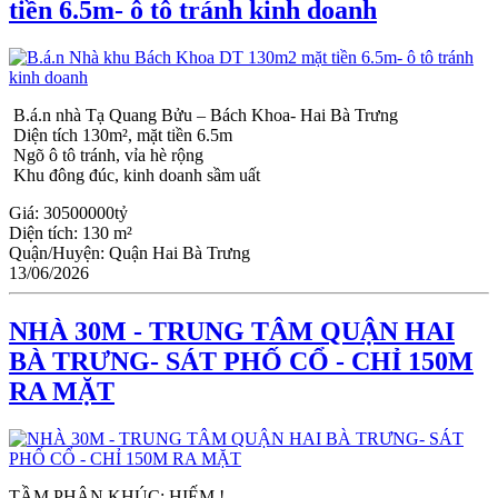
tiền 6.5m- ô tô tránh kinh doanh
B.á.n nhà Tạ Quang Bửu – Bách Khoa- Hai Bà Trưng
Diện tích 130m², mặt tiền 6.5m
Ngõ ô tô tránh, vỉa hè rộng
Khu đông đúc, kinh doanh sầm uất
Giá:
30500000tỷ
Diện tích:
130 m²
Quận/Huyện:
Quận Hai Bà Trưng
13/06/2026
NHÀ 30M - TRUNG TÂM QUẬN HAI
BÀ TRƯNG- SÁT PHỐ CỔ - CHỈ 150M
RA MẶT
TẦM PHÂN KHÚC: HIẾM !