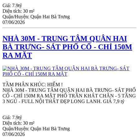
Giá:
7.9tỷ
Diện tích:
30 m²
Quận/Huyện:
Quận Hai Bà Trưng
07/06/2026
NHÀ 30M - TRUNG TÂM QUẬN HAI
BÀ TRƯNG- SÁT PHỐ CỔ - CHỈ 150M
RA MẶT
TẦM PHÂN KHÚC: HIẾM !
NHÀ 30M - TRUNG TÂM QUẬN HAI BÀ TRƯNG- SÁT PHỐ 
CỔ - CHỈ 150M RA MẶT PHỐ TRẦN KHÁT CHÂN - 5 TẦNG 
3 NGỦ - FULL NỘI THẤT ĐẸP LONG LANH. GIÁ 7,9 tỷ
Giá:
7.9tỷ
Diện tích:
30 m²
Quận/Huyện:
Quận Hai Bà Trưng
07/06/2026