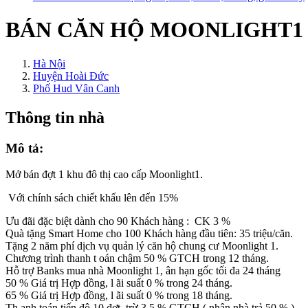
BÁN CĂN HỘ MOONLIGHT1
Hà Nội
Huyện Hoài Đức
Phố Hud Vân Canh
Thông tin nhà
Mô tả:
Mở bán đợt 1 khu đô thị cao cấp Moonlight1.
Với chính sách chiết khấu lên đến 15%
Ưu đãi đặc biệt dành cho 90 Khách hàng : CK 3 %
Quà tặng Smart Home cho 100 Khách hàng đầu tiên: 35 triệu/căn.
Tặng 2 năm phí dịch vụ quản lý căn hộ chung cư Moonlight 1.
Chương trình thanh t oán chậm 50 % GTCH trong 12 tháng.
Hỗ trợ Banks mua nhà Moonlight 1, ân hạn gốc tối đa 24 tháng
50 % Giá trị Hợp đồng, l ãi suất 0 % trong 24 tháng.
65 % Giá trị Hợp đồng, l ãi suất 0 % trong 18 tháng.
Th anh toán tiến độ 10 đợt, trừ 3,5 % GTCH ( nhận nhà trả 50 % )