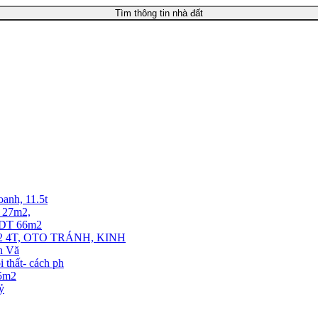
Tìm thông tin nhà đất
oanh, 11.5t
T 27m2,
. DT 66m2
 4T, OTO TRÁNH, KINH
ễn Vă
thất- cách ph
35m2
tỷ