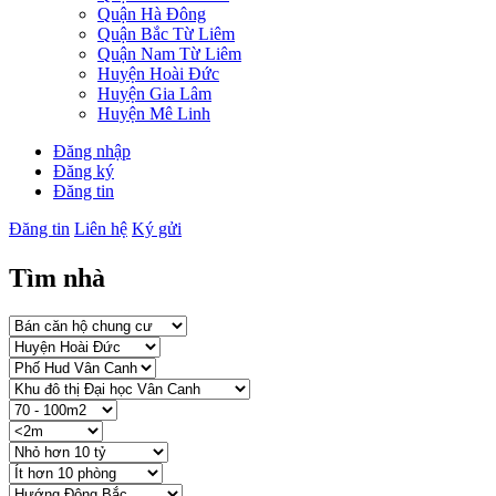
Quận Hà Đông
Quận Bắc Từ Liêm
Quận Nam Từ Liêm
Huyện Hoài Đức
Huyện Gia Lâm
Huyện Mê Linh
Đăng nhập
Đăng ký
Đăng tin
Đăng tin
Liên hệ
Ký gửi
Tìm nhà