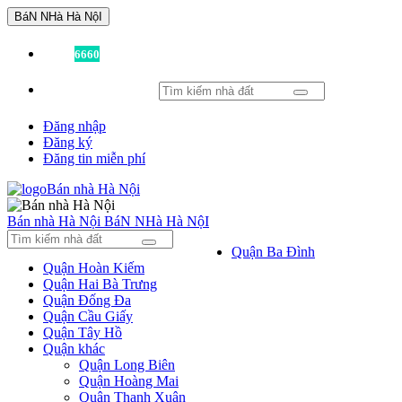
BáN NHà Hà NộI
Đã có
6660
tin được đăng!
Đăng nhập
Đăng ký
Đăng tin miễn phí
Bán nhà Hà Nội
BáN NHà Hà NộI
Quận Ba Đình
Quận Hoàn Kiếm
Quận Hai Bà Trưng
Quận Đống Đa
Quận Cầu Giấy
Quận Tây Hồ
Quận khác
Quận Long Biên
Quận Hoàng Mai
Quận Thanh Xuân