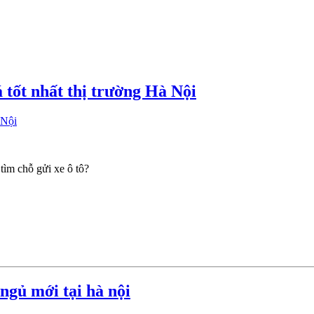
ốt nhất thị trường Hà Nội
ìm chỗ gửi xe ô tô?
ngủ mới tại hà nội