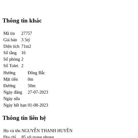
Thông tin khác
Mã tin
27757
Giá bán
3.5tỷ
Diện tích
71m2
Số tầng
16
Số phòng
2
Số Tolet
2
Hướng
Đông Bắc
Mặt tiền
0m
Đường
50m
Ngày đăng
27-07-2023
Ngày sửa
Ngày hết hạn
01-08-2023
Thông tin liên hệ
Họ và tên
NGUYỄN THANH HUYỀN
Địa chỉ
85 vũ trọng phụng