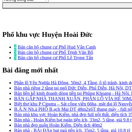
Phố khu vực Huyện Hoài Đức
4
Bán căn hộ chung cư Phố Hud Vân Canh
3
Bán căn hộ chung cư Phố Trịnh Văn Bô
3
Bán căn hộ chung cư Phố Lê Trọng Tấn
Bài đăng mới nhất
Phân lô Yên Nghĩa Hà Đông, 50m2, 4 Tầng, ô tô tránh, kinh d
Bán nhà riêng 2 tầng tại ngõ Đức Diễn, Phú Diễn, Hà Nội, D
Bán liền kề kinh doanh dòng tiền tại Phùng Khoang - Hà Nội
BÁN GẤP NHÀ THANH XUÂN, PHÂN LÔ VỈA HÈ 50M2
Biệt thự khu P Ciputra – Sát công viên 66ha, mặt đại lộ Nguy
B.Á.N Nh.à PHỐ B.ạch Mai DT 48m2x6T thang máy - full nội 
Bán nhà khu vực Hoàn Kiếm. nhà đẹp full nội thất. diện tích 
Bán nhà - Hoàn Kiếm bạt ngàn tiện ích, 33m2, 5 tầng, giá 9.8 
Bán nhà đẹp quận Hoàn Kiếm. Diện tích 40m2
Bán nhà - BÁt ĐÀn bạt ngà tiện ích, 35m2, 5 tầng, giá 10.8 tỷ