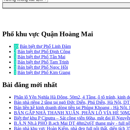
Phố khu vực Quận Hoàng Mai
10
Bán biệt thự Phố Linh Đàm
2
Bán biệt thự Phố Định Công
1
Bán biệt thự Phố Tân Mai
1
Bán biệt thự Phố Tam Trinh
1
Bán biệt thự Phố Ngọc Hồi
1
Bán biệt thự Phố Kim Giang
Bài đăng mới nhất
Phân lô Yên Nghĩa Hà Đông, 50m2, 4 Tầng, ô tô tránh, kinh d
Bán nhà riêng 2 tầng tại ngõ Đức Diễn, Phú Diễn, Hà Nội, D
Bán liền kề kinh doanh dòng tiền tại Phùng Khoang - Hà Nội
BÁN GẤP NHÀ THANH XUÂN, PHÂN LÔ VỈA HÈ 50M2
Biệt thự khu P Ciputra – Sát công viên 66ha, mặt đại lộ Nguy
B.Á.N Nh.à PHỐ B.ạch Mai DT 48m2x6T thang máy - full nội 
Bán nhà khu vực Hoàn Kiếm. nhà đẹp full nội thất. diện tích 