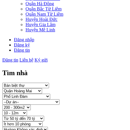
Quận Hà Đông
Quận Bắc Từ Liêm
Quận Nam Từ Liêm
Huyện Hoài Đức
Huyện Gia Lâm
Huyện Mê Linh
Đăng nhập
Đăng ký
Đăng tin
Đăng tin
Liên hệ
Ký gửi
Tìm nhà