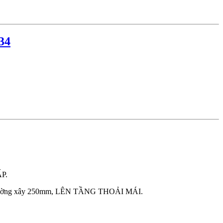
34
P.
g xây 250mm, LÊN TẦNG THOẢI MÁI.