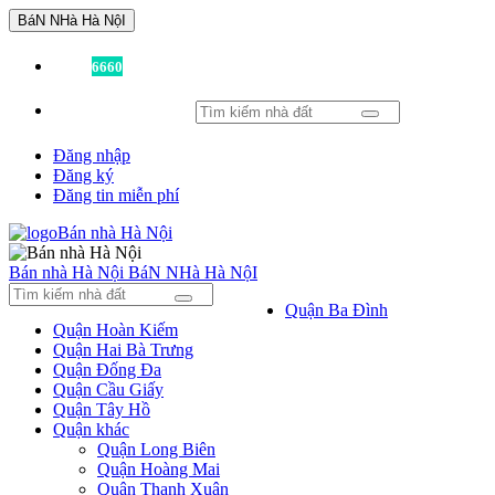
BáN NHà Hà NộI
Đã có
6660
tin được đăng!
Đăng nhập
Đăng ký
Đăng tin miễn phí
Bán nhà Hà Nội
BáN NHà Hà NộI
Quận Ba Đình
Quận Hoàn Kiếm
Quận Hai Bà Trưng
Quận Đống Đa
Quận Cầu Giấy
Quận Tây Hồ
Quận khác
Quận Long Biên
Quận Hoàng Mai
Quận Thanh Xuân