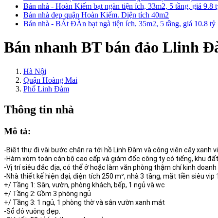
Bán nhà - Hoàn Kiếm bạt ngàn tiện ích, 33m2, 5 tầng, giá 9.8 
Bán nhà đẹp quận Hoàn Kiếm. Diện tích 40m2
Bán nhà - BÁt ĐÀn bạt ngà tiện ích, 35m2, 5 tầng, giá 10.8 tỷ
Bán nhanh BT bán đảo Llinh Đà
Hà Nội
Quận Hoàng Mai
Phố Linh Đàm
Thông tin nhà
Mô tả:
-Biệt thự đi vài bước chân ra tới hồ Linh Đàm và công viên cây xanh vi v
-Hàm xóm toàn cán bộ cao cấp và giám đốc công ty có tiếng, khu đất 
-Vị trí siêu đắc địa, có thể ở hoặc làm văn phòng thậm chí kinh doanh
-Nhà thiết kế hiện đại, diện tích 250 m², nhà 3 tầng, mặt tiền siêu v
+/ Tầng 1: Sân, vườn, phòng khách, bếp, 1 ngủ và wc
+/ Tầng 2: Gồm 3 phòng ngủ
+/ Tầng 3: 1 ngủ, 1 phòng thờ và sân vườn xanh mát
-Sổ đỏ vuông đẹp.