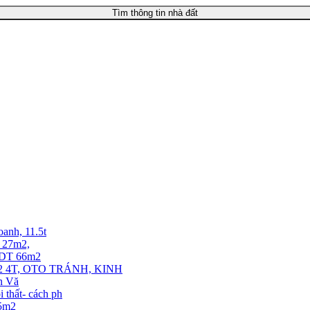
Tìm thông tin nhà đất
oanh, 11.5t
T 27m2,
. DT 66m2
 4T, OTO TRÁNH, KINH
ễn Vă
thất- cách ph
35m2