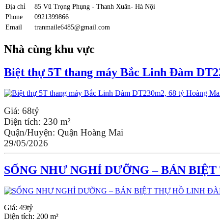
Địa chỉ
85 Vũ Trọng Phụng - Thanh Xuân- Hà Nội
Phone
0921399866
Email
tranmaile6485@gmail.com
Nhà cùng khu vực
Biệt thự 5T thang máy Bắc Linh Đàm DT2
Giá:
68tỷ
Diện tích:
230 m²
Quận/Huyện:
Quận Hoàng Mai
29/05/2026
SỐNG NHƯ NGHỈ DƯỠNG – BÁN BIỆT
Giá:
49tỷ
Diện tích:
200 m²