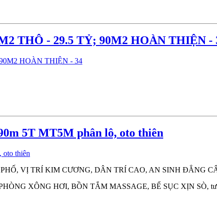
 THÔ - 29.5 TỶ; 90M2 HOÀN THIỆN - 
90m 5T MT5M phân lô, oto thiên
HỐ, VỊ TRÍ KIM CƯƠNG, DÂN TRÍ CAO, AN SINH ĐẲNG CẤ
ÒNG XÔNG HƠI, BỒN TẮM MASSAGE, BỂ SỤC XỊN SÒ, tườn