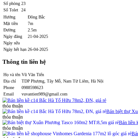
Số phòng
23
Số Tolet
24
Hướng
Đông Bắc
Mặt tiền
7m
Đường
2.5m
Ngày đăng
21-04-2025
Ngày sửa
Ngày hết hạn
26-04-2025
Thông tin liên hệ
Họ và tên
Vũ Văn Tiến
Địa chỉ
TDP Phượng, Tây Mỗ, Nam Từ Liêm, Hà Nội
Phone
0988598623
Email
vuvantien989@gmail.com
Bán liền kề c14 Bắc Hà Tố Hữu 78m2, ĐN, giá rẻ
thỏa thuận
Bán biệt thự X
thỏa thuận
Bán liền 
thỏa thuận
Bá