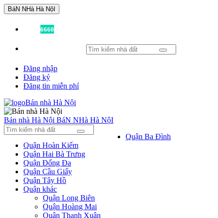
BáN NHà Hà NộI
Đã có
6660
tin được đăng!
Đăng nhập
Đăng ký
Đăng tin miễn phí
Bán nhà Hà Nội
BáN NHà Hà NộI
Quận Ba Đình
Quận Hoàn Kiếm
Quận Hai Bà Trưng
Quận Đống Đa
Quận Cầu Giấy
Quận Tây Hồ
Quận khác
Quận Long Biên
Quận Hoàng Mai
Quận Thanh Xuân