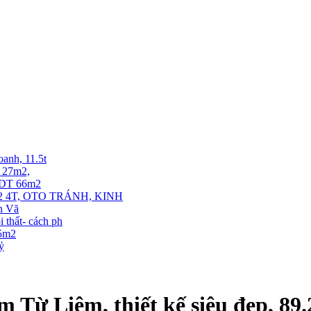
oanh, 11.5t
T 27m2,
. DT 66m2
 4T, OTO TRÁNH, KINH
ễn Vă
thất- cách ph
35m2
tỷ
Từ Liêm, thiết kế siêu đẹp, 89.