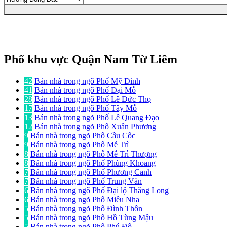
Phố khu vực Quận Nam Từ Liêm
42
Bán nhà trong ngõ Phố Mỹ Đình
41
Bán nhà trong ngõ Phố Đại Mỗ
28
Bán nhà trong ngõ Phố Lê Đức Thọ
17
Bán nhà trong ngõ Phố Tây Mỗ
13
Bán nhà trong ngõ Phố Lê Quang Đạo
12
Bán nhà trong ngõ Phố Xuân Phương
9
Bán nhà trong ngõ Phố Cầu Cốc
9
Bán nhà trong ngõ Phố Mễ Trì
8
Bán nhà trong ngõ Phố Mễ Trì Thượng
8
Bán nhà trong ngõ Phố Phùng Khoang
7
Bán nhà trong ngõ Phố Phương Canh
7
Bán nhà trong ngõ Phố Trung Văn
6
Bán nhà trong ngõ Phố Đại lộ Thăng Long
6
Bán nhà trong ngõ Phố Miêu Nha
5
Bán nhà trong ngõ Phố Đình Thôn
5
Bán nhà trong ngõ Phố Hồ Tùng Mậu
5
Bán nhà trong ngõ Phố Phú Đô