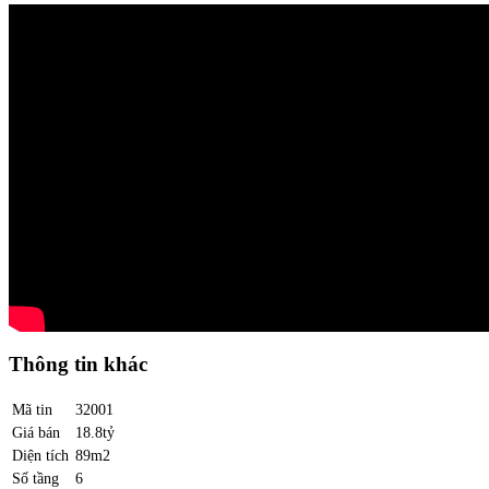
Thông tin khác
Mã tin
32001
Giá bán
18.8tỷ
Diện tích
89m2
Số tầng
6