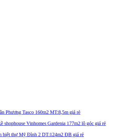
uân Phương Tasco 160m2 MT:8,5m giá rẻ
kề shophouse Vinhomes Gardenia 177m2 lô góc giá rẻ
n biệt thự Mỹ Đình 2 DT:124m2 ĐB giá rẻ