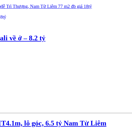
Mễ Trì Thượng, Nam Từ Liêm 77 m2 đb giá 18tỷ
li về ở – 8.2 tỷ
4.1m, lô góc, 6.5 tỷ Nam Từ Liêm