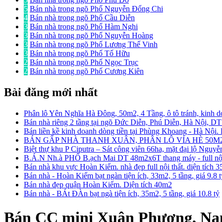
5
Bán nhà trong ngõ Phố Nguyễn Đổng Chi
4
Bán nhà trong ngõ Phố Cầu Diễn
3
Bán nhà trong ngõ Phố Hàm Nghi
3
Bán nhà trong ngõ Phố Nguyễn Hoàng
3
Bán nhà trong ngõ Phố Lương Thế Vinh
3
Bán nhà trong ngõ Phố Tố Hữu
2
Bán nhà trong ngõ Phố Ngọc Trục
2
Bán nhà trong ngõ Phố Cương Kiên
Bài đăng mới nhất
Phân lô Yên Nghĩa Hà Đông, 50m2, 4 Tầng, ô tô tránh, kinh d
Bán nhà riêng 2 tầng tại ngõ Đức Diễn, Phú Diễn, Hà Nội, D
Bán liền kề kinh doanh dòng tiền tại Phùng Khoang - Hà Nội
BÁN GẤP NHÀ THANH XUÂN, PHÂN LÔ VỈA HÈ 50M2
Biệt thự khu P Ciputra – Sát công viên 66ha, mặt đại lộ Nguy
B.Á.N Nh.à PHỐ B.ạch Mai DT 48m2x6T thang máy - full nội 
Bán nhà khu vực Hoàn Kiếm. nhà đẹp full nội thất. diện tích 
Bán nhà - Hoàn Kiếm bạt ngàn tiện ích, 33m2, 5 tầng, giá 9.8 
Bán nhà đẹp quận Hoàn Kiếm. Diện tích 40m2
Bán nhà - BÁt ĐÀn bạt ngà tiện ích, 35m2, 5 tầng, giá 10.8 tỷ
Bán CC mini Xuân Phương, Nam 