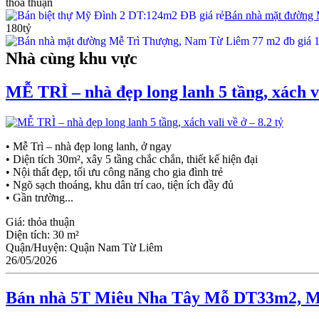
thỏa thuận
Bán nhà mặt đường 
180tỷ
Nhà cùng khu vực
MỄ TRÌ – nhà đẹp long lanh 5 tầng, xách va
• Mễ Trì – nhà đẹp long lanh, ở ngay
• Diện tích 30m², xây 5 tầng chắc chắn, thiết kế hiện đại
• Nội thất đẹp, tối ưu công năng cho gia đình trẻ
• Ngõ sạch thoáng, khu dân trí cao, tiện ích đầy đủ
• Gần trường...
Giá:
thỏa thuận
Diện tích:
30 m²
Quận/Huyện:
Quận Nam Từ Liêm
26/05/2026
Bán nhà 5T Miêu Nha Tây Mỗ DT33m2, MT