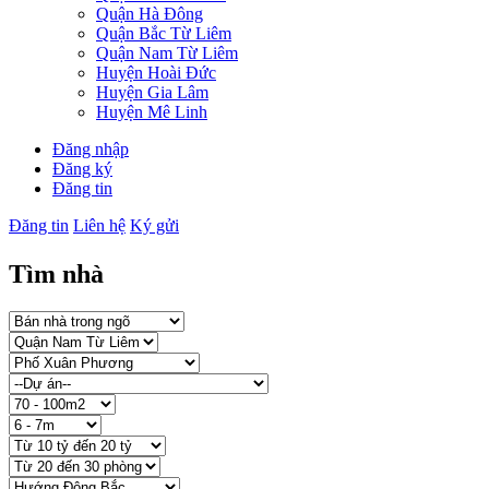
Quận Hà Đông
Quận Bắc Từ Liêm
Quận Nam Từ Liêm
Huyện Hoài Đức
Huyện Gia Lâm
Huyện Mê Linh
Đăng nhập
Đăng ký
Đăng tin
Đăng tin
Liên hệ
Ký gửi
Tìm nhà