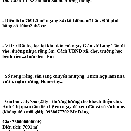
Đỏ. Cách TL 52 chỉ hơn 500m, đường thông.
- Diện tích: 7691.5 m² ngang 34 dài 140m, nở hậu. Đất phủ
hồng có 100m2 thổ cư.
- Vị trí: Đất toạ lạc tại khu dân cư, ngay Giáo xứ Long Tân đi
vào, đường nhựa rộng 5m. Cách UBND xã, chợ, trường học,
bệnh viên...chưa đến 1km
- Số hồng riêng, sẵn sàng chuyển nhượng. Thích hợp làm nhà
vườn, nghĩ dưỡng, Homestay...
- Giá bán: 3tỷ/sào (23tỷ - thương lương cho khách thiện chí).
Anh Chị quan tâm liên hệ em ngay để xem đất và số sách nhé.
(không tiếp môi giới). 0938677702 Mr Đăng
Giá:
23000000000tỷ
Diện tích:
7691 m²