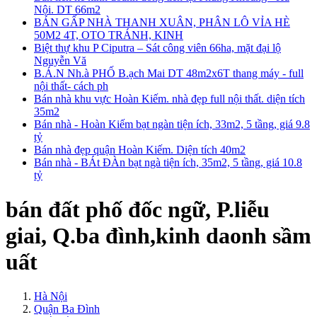
Nội. DT 66m2
BÁN GẤP NHÀ THANH XUÂN, PHÂN LÔ VỈA HÈ
50M2 4T, OTO TRÁNH, KINH
Biệt thự khu P Ciputra – Sát công viên 66ha, mặt đại lộ
Nguyễn Vă
B.Á.N Nh.à PHỐ B.ạch Mai DT 48m2x6T thang máy - full
nội thất- cách ph
Bán nhà khu vực Hoàn Kiếm. nhà đẹp full nội thất. diện tích
35m2
Bán nhà - Hoàn Kiếm bạt ngàn tiện ích, 33m2, 5 tầng, giá 9.8
tỷ
Bán nhà đẹp quận Hoàn Kiếm. Diện tích 40m2
Bán nhà - BÁt ĐÀn bạt ngà tiện ích, 35m2, 5 tầng, giá 10.8
tỷ
bán đất phố đốc ngữ, P.liễu
giai, Q.ba đình,kinh daonh sầm
uất
Hà Nội
Quận Ba Đình