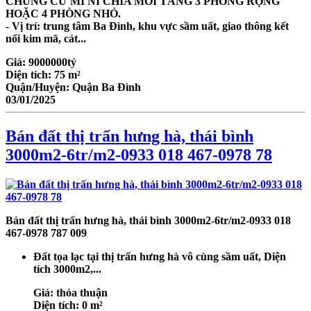
CHUNG CƯ MI NI CHIA MỖI TẦNG 3 PHÒNG RỘNG
HOẶC 4 PHÒNG NHỎ.
- Vị trí: trung tâm Ba Đình, khu vực sầm uất, giao thông kết
nối kim mã, cát...
Giá:
9000000tỷ
Diện tích:
75 m²
Quận/Huyện:
Quận Ba Đình
03/01/2025
Bán đất thị trấn hưng hà, thái bình
3000m2-6tr/m2-0933 018 467-0978 78
Bán đất thị trấn hưng hà, thái bình
3000
m2-6tr/m2-0933 018
467-0978 787 009
Đất tọa lạc tại thị trấn hưng hà vô cùng sầm uất, Diện
tích
3000
m2,...
Giá:
thỏa thuận
Diện tích:
0 m²