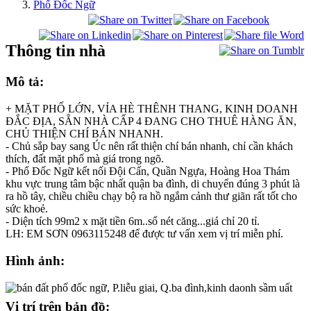
Phố Đốc Ngữ
Thông tin nhà
Mô tả:
+ MẶT PHỐ LỚN, VỈA HÈ THÊNH THANG, KINH DOANH
ĐẮC ĐỊA, SẴN NHÀ CẤP 4 ĐANG CHO THUÊ HÀNG ĂN,
CHỦ THIỆN CHÍ BÁN NHANH.
- Chủ sắp bay sang Úc nên rất thiện chí bán nhanh, chỉ cần khách
thích, đất mặt phố mà giá trong ngõ.
- Phố Đốc Ngữ kết nối Đội Cấn, Quần Ngựa, Hoàng Hoa Thám
khu vực trung tâm bậc nhất quận ba đình, di chuyển đúng 3 phút là
ra hồ tây, chiều chiều chạy bộ ra hồ ngắm cảnh thư giãn rất tốt cho
sức khoẻ.
- Diện tích 99m2 x mặt tiền 6m..sổ nét căng...giá chỉ 20 tỉ.
LH: EM SƠN 0963115248 để được tư vấn xem vị trí miễn phí.
Hình ảnh:
Vị trí trên bản đồ: