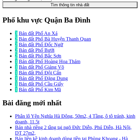
Tìm thông tin nhà đất
Phố khu vực Quận Ba Đình
3
Bán đất Phố An Xá
2
Bán đất Phố Bà Huyện Thanh Quan
2
Bán đất Phố Đốc Ngữ
2
Bán đất Phố Bưởi
2
Bán đất Phố Bắc Sơn
1
Bán đất Phố Hoàng Hoa Thám
1
Bán đất Phố Giảng Võ
1
Bán đất Phố Đội Cấn
1
Bán đất Phố Đặng Dung
1
Bán đất Phố Cầu Giấy
1
Bán đất Phố Kim Mã
Bài đăng mới nhất
Phân lô Yên Nghĩa Hà Đông, 50m2, 4 Tầng, ô tô tránh, kinh
doanh, 11.5t
Bán nhà riêng 2 tầng tại ngõ Đức Diễn, Phú Diễn, Hà Nội,
DT 27m2,
Bán liền kề kinh doanh dòng tiền tại Phùng Khoang - Hà