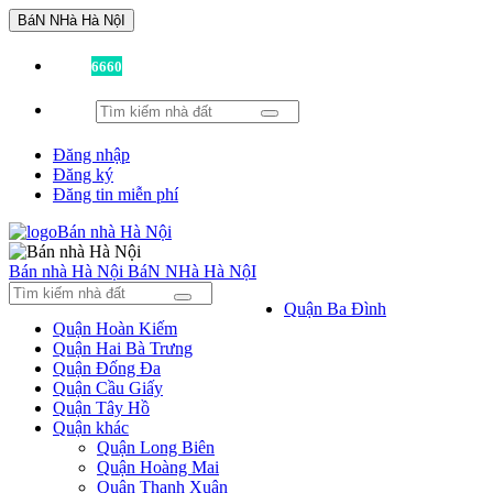
BáN NHà Hà NộI
Đã có
6660
tin được đăng!
Đăng nhập
Đăng ký
Đăng tin miễn phí
Bán nhà Hà Nội
BáN NHà Hà NộI
Quận Ba Đình
Quận Hoàn Kiếm
Quận Hai Bà Trưng
Quận Đống Đa
Quận Cầu Giấy
Quận Tây Hồ
Quận khác
Quận Long Biên
Quận Hoàng Mai
Quận Thanh Xuân