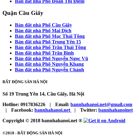
Bán đất nhà Phố Đoàn Thị Điểm
Quận Cầu Giấy
Bán đất nhà Phố Cầu Giấy
Bán đất nhà Phố Mai Dịch
Bán đất nhà Phố Mạc Thái Tông
Bán đất nhà Phố Trung Yên 15
Bán đất nhà Phố Trần Thái Tông
Bán đất nhà Phố Trần Bình
Bán đất nhà Phố Nguyễn Ngọc Vũ
Bán đất nhà Phố Nguyễn Khang
Bán đất nhà Phố Nguyễn Chánh
BẤT ĐỘNG SẢN HÀ NỘI
Số 19 Trung Yên 14, Cầu Giấy, Hà Nội
Hotline:
0917836226
|
Email:
bannhahanoi.net@gmail.com
|
Facebook:
bannhahanoi.net
|
Twitter:
bannhahanoinet
Copyright © 2018 bannhahanoi.net ®
©2018 -
BẤT ĐỘNG SẢN HÀ NỘI