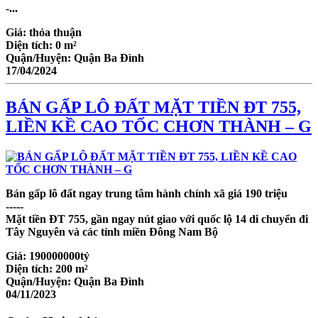
-...
Giá:
thỏa thuận
Diện tích:
0 m²
Quận/Huyện:
Quận Ba Đình
17/04/2024
BÁN GẤP LÔ ĐẤT MẶT TIỀN ĐT 755,
LIỀN KỀ CAO TỐC CHƠN THÀNH – G
Bán gấp lô đất ngay trung tâm hành chính xã giá 190 triệu
-----
Mặt tiền ĐT 755, gần ngay nút giao với quốc lộ 14 di chuyển đi
Tây Nguyên và các tỉnh miền Đông Nam Bộ
Giá:
190000000tỷ
Diện tích:
200 m²
Quận/Huyện:
Quận Ba Đình
04/11/2023