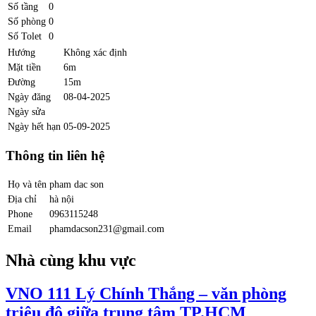
Số tầng
0
Số phòng
0
Số Tolet
0
Hướng
Không xác định
Mặt tiền
6m
Đường
15m
Ngày đăng
08-04-2025
Ngày sửa
Ngày hết hạn
05-09-2025
Thông tin liên hệ
Họ và tên
pham dac son
Địa chỉ
hà nội
Phone
0963115248
Email
phamdacson231@gmail.com
Nhà cùng khu vực
VNO 111 Lý Chính Thắng – văn phòng
triệu đô giữa trung tâm TP.HCM