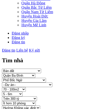
Quận Hà Đông
Quận Bắc Từ Liêm
Quận Nam Từ Liêm
Huyện Hoài Đức
Huyện Gia Lâm
Huyện Mê Linh
Đăng nhập
Đăng ký
Đăng tin
Đăng tin
Liên hệ
Ký gửi
Tìm nhà