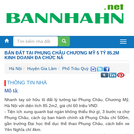
Bán
BÁN ĐẤT TẠI PHỤNG CHÂU CHƯƠNG MỸ 5 TỶ 85.2M
nhà
KINH DOANH ĐA CHỨC NĂ
Hà
Hà Nội
Huyện Gia Lâm
Phố Trâu Quỳ
Nội
THÔNG TIN NHÀ
Mô tả:
Nhanh tay sở hữu lô đất lý tưởng tại Phụng Châu, Chương Mỹ,
Hà Nội với diện tích 85.2m2, giá chỉ 60 triệu VND.
- Tiện ích xung quanh bạt ngàn không thiếu thứ gì, 3 bước ra chợ
Phụng Châu, cách ủy ban hành chính xã Phụng Châu chỉ 500m,
gần trường Đại học thể dục thể thao Phụng Châu, cách bến xe
Yên Nghĩa chỉ 4km.