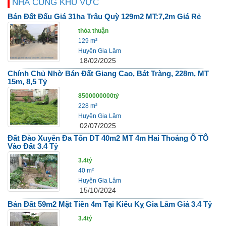
NHÀ CÙNG KHU VỰC
Bán Đất Đấu Giá 31ha Trâu Quỳ 129m2 MT:7,2m Giá Rẻ
thỏa thuận
129 m²
Huyện Gia Lâm
18/02/2025
Chính Chủ Nhờ Bán Đất Giang Cao, Bát Tràng, 228m, MT
15m, 8,5 Tỷ
8500000000tỷ
228 m²
Huyện Gia Lâm
02/07/2025
Đất Đào Xuyên Đa Tốn DT 40m2 MT 4m Hai Thoáng Ô TÔ
Vào Đất 3.4 Tỷ
3.4tỷ
40 m²
Huyện Gia Lâm
15/10/2024
Bán Đất 59m2 Mặt Tiền 4m Tại Kiêu Kỵ Gia Lâm Giá 3.4 Tỷ
3.4tỷ