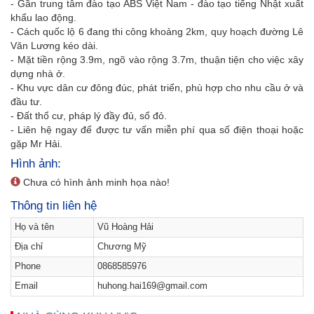
- Gần trung tâm đào tạo ABS Việt Nam - đào tạo tiếng Nhật xuất
khẩu lao động.
- Cách quốc lộ 6 đang thi công khoảng 2km, quy hoạch đường Lê
Văn Lương kéo dài.
- Mặt tiền rộng 3.9m, ngõ vào rộng 3.7m, thuận tiện cho việc xây
dựng nhà ở.
- Khu vực dân cư đông đúc, phát triển, phù hợp cho nhu cầu ở và
đầu tư.
- Đất thổ cư, pháp lý đầy đủ, sổ đỏ.
- Liên hệ ngay để được tư vấn miễn phí qua số điện thoại hoặc
gặp Mr Hải.
Hình ảnh:
Chưa có hình ảnh minh họa nào!
Thông tin liên hệ
Họ và tên
Vũ Hoàng Hải
Địa chỉ
Chương Mỹ
Phone
0868585976
Email
huhong.hai169@gmail.com