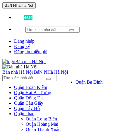
BáN NHà Hà NộI
Đã có
6659
tin được đăng!
Đăng nhập
Đăng ký
Đăng tin miễn phí
Bán nhà Hà Nội
BáN NHà Hà NộI
Quận Ba Đình
Quận Hoàn Kiếm
Quận Hai Bà Trưng
Quận Đống Đa
Quận Cầu Giấy
Quận Tây Hồ
Quận khác
Quận Long Biên
Quận Hoàng Mai
Quận Thanh Xuân