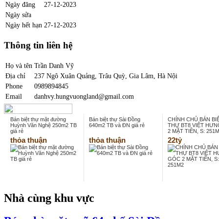
Ngày đăng
27-12-2023
Ngày sửa
Ngày hết hạn
27-12-2023
Thông tin liên hệ
Họ và tên
Trần Danh Vỹ
Địa chỉ
237 Ngô Xuân Quảng, Trâu Quỳ, Gia Lâm, Hà Nội
Phone
0989894845
Email
danhvy.hungvuongland@gmail.com
Bán biệt thự mặt đường
Bán biệt thự Sài Đồng
CHÍNH CHỦ BÁN BI
Huỳnh Văn Nghệ 250m2 TB
640m2 TB và ĐN giá rẻ
THỰ BT8 VIỆT HƯ
giá rẻ
2 MẶT TIỀN, S: 251
thỏa thuận
thỏa thuận
22tỷ
Nhà cùng khu vực