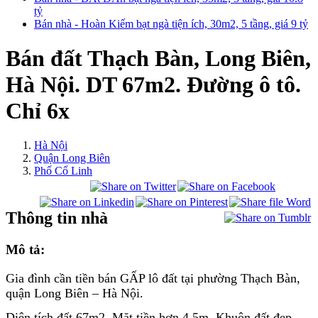
tỷ
Bán nhà - Hoàn Kiếm bạt ngà tiện ích, 30m2, 5 tầng, giá 9 tỷ
Bán đất Thạch Bàn, Long Biên,
Hà Nội. DT 67m2. Đường ô tô.
Chỉ 6x
Hà Nội
Quận Long Biên
Phố Cổ Linh
Thông tin nhà
Mô tả:
Gia đình cần tiền bán GẤP lô đất tại phường Thạch Bàn,
quận Long Biên – Hà Nội.
Diện tích đất 67m2. Mặt tiền hơn 4,5m. Khuôn đất đẹp.