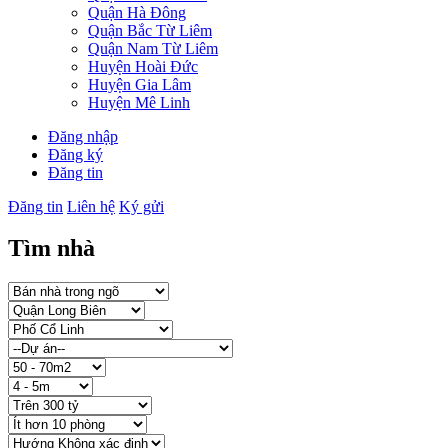
Quận Hà Đông
Quận Bắc Từ Liêm
Quận Nam Từ Liêm
Huyện Hoài Đức
Huyện Gia Lâm
Huyện Mê Linh
Đăng nhập
Đăng ký
Đăng tin
Đăng tin
Liên hệ
Ký gửi
Tìm nhà