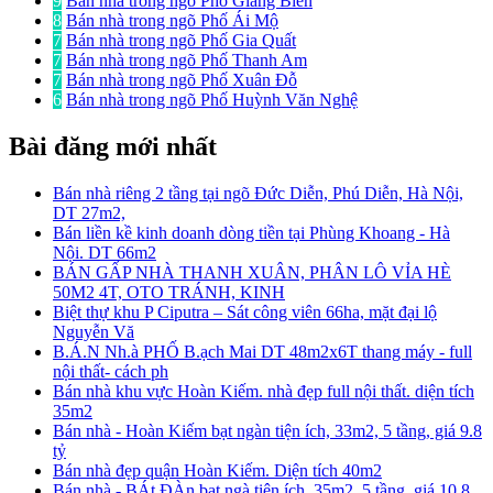
9
Bán nhà trong ngõ Phố Giang Biên
8
Bán nhà trong ngõ Phố Ái Mộ
7
Bán nhà trong ngõ Phố Gia Quất
7
Bán nhà trong ngõ Phố Thanh Am
7
Bán nhà trong ngõ Phố Xuân Đỗ
6
Bán nhà trong ngõ Phố Huỳnh Văn Nghệ
Bài đăng mới nhất
Bán nhà riêng 2 tầng tại ngõ Đức Diễn, Phú Diễn, Hà Nội,
DT 27m2,
Bán liền kề kinh doanh dòng tiền tại Phùng Khoang - Hà
Nội. DT 66m2
BÁN GẤP NHÀ THANH XUÂN, PHÂN LÔ VỈA HÈ
50M2 4T, OTO TRÁNH, KINH
Biệt thự khu P Ciputra – Sát công viên 66ha, mặt đại lộ
Nguyễn Vă
B.Á.N Nh.à PHỐ B.ạch Mai DT 48m2x6T thang máy - full
nội thất- cách ph
Bán nhà khu vực Hoàn Kiếm. nhà đẹp full nội thất. diện tích
35m2
Bán nhà - Hoàn Kiếm bạt ngàn tiện ích, 33m2, 5 tầng, giá 9.8
tỷ
Bán nhà đẹp quận Hoàn Kiếm. Diện tích 40m2
Bán nhà - BÁt ĐÀn bạt ngà tiện ích, 35m2, 5 tầng, giá 10.8