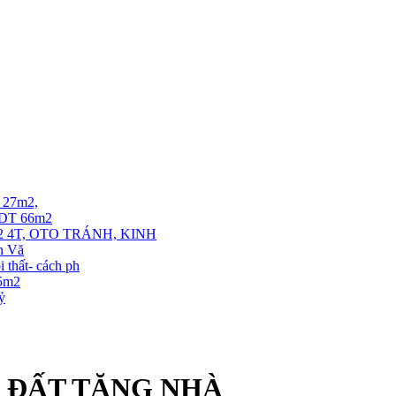
T 27m2,
. DT 66m2
 4T, OTO TRÁNH, KINH
ễn Vă
thất- cách ph
35m2
tỷ
A ĐẤT TẶNG NHÀ