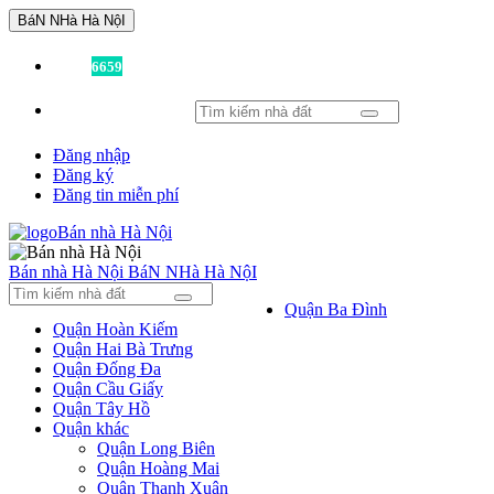
BáN NHà Hà NộI
Đã có
6659
tin được đăng!
Đăng nhập
Đăng ký
Đăng tin miễn phí
Bán nhà Hà Nội
BáN NHà Hà NộI
Quận Ba Đình
Quận Hoàn Kiếm
Quận Hai Bà Trưng
Quận Đống Đa
Quận Cầu Giấy
Quận Tây Hồ
Quận khác
Quận Long Biên
Quận Hoàng Mai
Quận Thanh Xuân