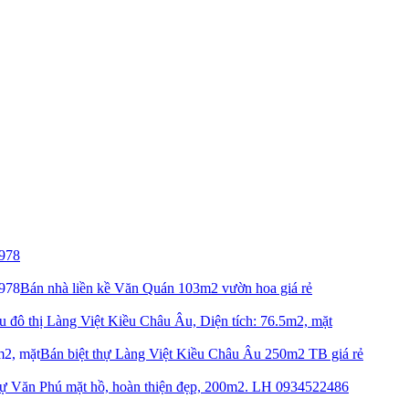
3978
Bán nhà liền kề Văn Quán 103m2 vườn hoa giá rẻ
 đô thị Làng Việt Kiều Châu Âu, Diện tích: 76.5m2, mặt
Bán biệt thự Làng Việt Kiều Châu Âu 250m2 TB giá rẻ
hự Văn Phú mặt hồ, hoàn thiện đẹp, 200m2. LH 0934522486