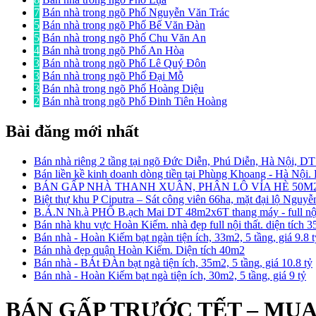
7
Bán nhà trong ngõ Phố Nguyễn Văn Trác
5
Bán nhà trong ngõ Phố Bế Văn Đàn
5
Bán nhà trong ngõ Phố Chu Văn An
4
Bán nhà trong ngõ Phố An Hòa
3
Bán nhà trong ngõ Phố Lê Quý Đôn
3
Bán nhà trong ngõ Phố Đại Mỗ
3
Bán nhà trong ngõ Phố Hoàng Diệu
2
Bán nhà trong ngõ Phố Đinh Tiên Hoàng
Bài đăng mới nhất
Bán nhà riêng 2 tầng tại ngõ Đức Diễn, Phú Diễn, Hà Nội, D
Bán liền kề kinh doanh dòng tiền tại Phùng Khoang - Hà Nội
BÁN GẤP NHÀ THANH XUÂN, PHÂN LÔ VỈA HÈ 50M2
Biệt thự khu P Ciputra – Sát công viên 66ha, mặt đại lộ Nguy
B.Á.N Nh.à PHỐ B.ạch Mai DT 48m2x6T thang máy - full nội 
Bán nhà khu vực Hoàn Kiếm. nhà đẹp full nội thất. diện tích 
Bán nhà - Hoàn Kiếm bạt ngàn tiện ích, 33m2, 5 tầng, giá 9.8 
Bán nhà đẹp quận Hoàn Kiếm. Diện tích 40m2
Bán nhà - BÁt ĐÀn bạt ngà tiện ích, 35m2, 5 tầng, giá 10.8 tỷ
Bán nhà - Hoàn Kiếm bạt ngà tiện ích, 30m2, 5 tầng, giá 9 tỷ
BÁN GẤP TRƯỚC TẾT – MU