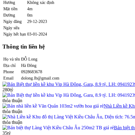
Hướng
Không xác định
Mặt tiền
4m
Đường
0m
Ngày đăng
29-12-2023
Ngày sửa
Ngày hết hạn
03-01-2024
Thông tin liên hệ
Họ và tên
ĐỖ Long
Địa chỉ
Hà Đông
Phone
0928683678
Email
dolong.lb@gmail.com
Bán Biệt thự liền kề khu Vip Hà Đông, Gara, 8.9 tỷ. LH: 094192
280tỷ
thỏa thuận
Nhà Liền kề Khu
thỏa thuận
thỏa thuận
Bán biệt t
35tỷ