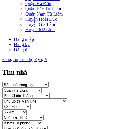
Quận Hà Đông
Quận Bắc Từ Liêm
Quận Nam Từ Liêm
Huyện Hoài Đức
Huyện Gia Lâm
Huyện Mê Linh
Đăng nhập
Đăng ký
Đăng tin
Đăng tin
Liên hệ
Ký gửi
Tìm nhà