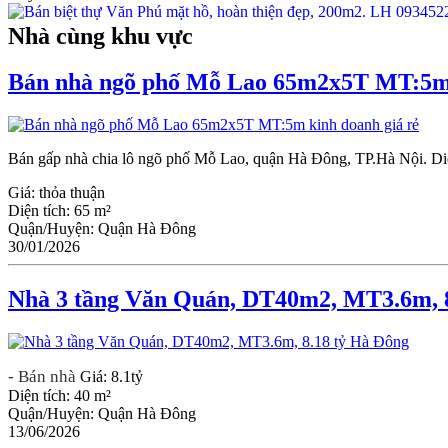
Nhà cùng khu vực
Bán nhà ngõ phố Mỗ Lao 65m2x5T MT:5m 
Bán gấp nhà chia lô ngõ phố Mỗ Lao, quận Hà Đông, TP.Hà Nội. Diện
Giá:
thỏa thuận
Diện tích:
65 m²
Quận/Huyện:
Quận Hà Đông
30/01/2026
Nhà 3 tầng Văn Quán, DT40m2, MT3.6m, 8
- Bán nhà
Giá:
8.1tỷ
Diện tích:
40 m²
Quận/Huyện:
Quận Hà Đông
13/06/2026