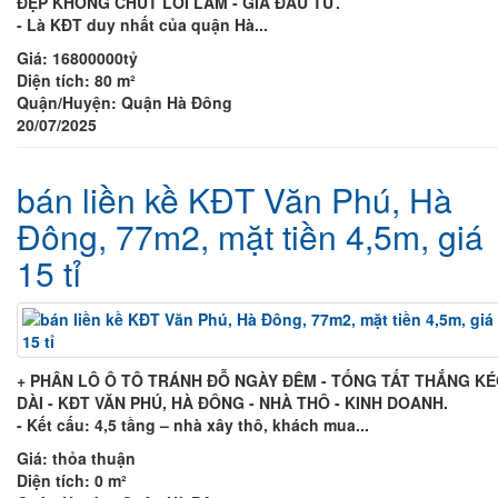
ĐẸP KHÔNG CHÚT LỖI LẦM - GIÁ ĐẦU TƯ.
- Là KĐT duy nhất của quận Hà...
Giá:
16800000tỷ
Diện tích:
80 m²
Quận/Huyện:
Quận Hà Đông
20/07/2025
bán liền kề KĐT Văn Phú, Hà
Đông, 77m2, mặt tiền 4,5m, giá
15 tỉ
+ PHÂN LÔ Ô TÔ TRÁNH ĐỖ NGÀY ĐÊM - TỐNG TẤT THẮNG K
DÀI - KĐT VĂN PHÚ, HÀ ĐÔNG - NHÀ THÔ - KINH DOANH.
- Kết cấu: 4,5 tầng – nhà xây thô, khách mua...
Giá:
thỏa thuận
Diện tích:
0 m²