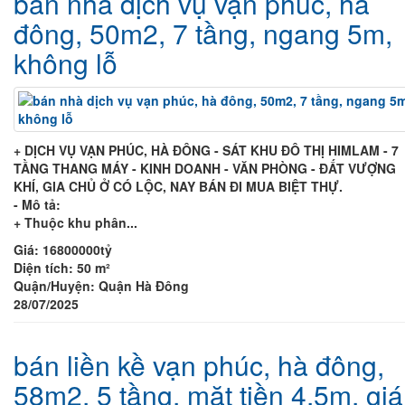
bán nhà dịch vụ vạn phúc, hà
đông, 50m2, 7 tầng, ngang 5m,
không lỗ
+ DỊCH VỤ VẠN PHÚC, HÀ ĐÔNG - SÁT KHU ĐÔ THỊ HIMLAM - 7
TẦNG THANG MÁY - KINH DOANH - VĂN PHÒNG - ĐẤT VƯỢNG
KHÍ, GIA CHỦ Ở CÓ LỘC, NAY BÁN ĐI MUA BIỆT THỰ.
- Mô tả:
+ Thuộc khu phân...
Giá:
16800000tỷ
Diện tích:
50 m²
Quận/Huyện:
Quận Hà Đông
28/07/2025
bán liền kề vạn phúc, hà đông,
58m2, 5 tầng, mặt tiền 4,5m, giá