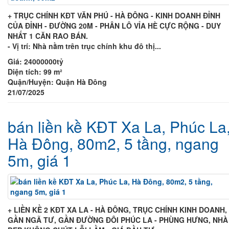
+ TRỤC CHÍNH KĐT VĂN PHÚ - HÀ ĐÔNG - KINH DOANH ĐỈNH
CỦA ĐỈNH - ĐƯỜNG 20M - PHÂN LÔ VỈA HÈ CỰC RỘNG - DUY
NHẤT 1 CĂN RAO BÁN.
- Vị trí: Nhà nằm trên trục chính khu đô thị...
Giá:
24000000tỷ
Diện tích:
99 m²
Quận/Huyện:
Quận Hà Đông
21/07/2025
bán liền kề KĐT Xa La, Phúc La
Hà Đông, 80m2, 5 tầng, ngang
5m, giá 1
+ LIỀN KỀ 2 KĐT XA LA - HÀ ĐÔNG, TRỤC CHÍNH KINH DOANH,
GẦN NGÃ TƯ, GẦN ĐƯỜNG ĐÔI PHÚC LA - PHÙNG HƯNG, NHÀ