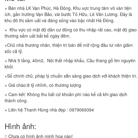
+ Bán nhà LK Vạn Phúc, Hà Đông, Khu vực trung tâm vô vàn tiện
ích, gần trường Vạn Bảo, vài bước Tố Hữu, Lê Văn Lương. Đây là
khu đô thị sầm uất và đáng sống vào bậc nhất Hà Đông.
+ Khu vực có mật độ dân cư đông có thu nhập rất cao, mật độ giao
thương sẩm uất bất kể ngày đêm.
+Chủ nhà thương nhân, thiện trí bán để mở rộng đầu tư nên giảm
sốc cả tỷ.
+ Nhà 5 tầng, 40m2, Nội thất nhập khẩu, Cầu thang gỗ lim nguyên
khối.
+Sổ chính chủ, pháp lý chuẩn sẵn sàng giao dịch với khách thiện trí.
+ Giá chào:8 tỷ nhỉnh, có thương lượng.
+ Cam kết: Không thu bất cứ khoản phí nào kể cả khi giao dịch
thành công.
+ Liên hệ Thanh Hùng nhà đẹp : 0979069394
Hình ảnh:
Chưa có hình ảnh minh họa nào!