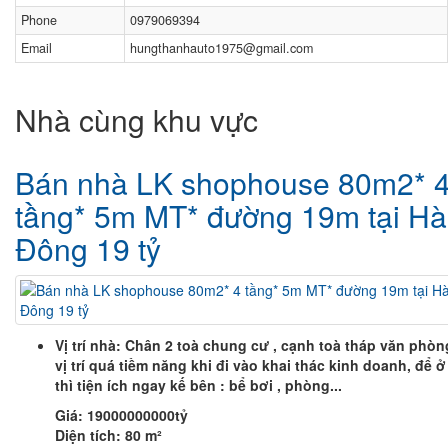
Phone
0979069394
Email
hungthanhauto1975@gmail.com
Nhà cùng khu vực
Bán nhà LK shophouse 80m2* 
tầng* 5m MT* đường 19m tại Hà
Đông 19 tỷ
Vị trí nhà: Chân 2 toà chung cư , cạnh toà tháp văn phòn
vị trí quá tiềm năng khi đi vào khai thác kinh doanh, để ở
thì tiện ích ngay kế bên : bể bơi , phòng...
Giá:
19000000000tỷ
Diện tích:
80 m²