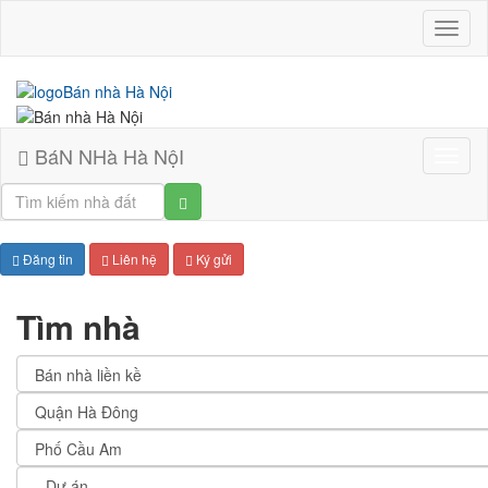
BáN
NHà
Hà
NộI
BáN NHà Hà NộI
Bán
nhà
Hà
Nội
Đăng tin
Liên hệ
Ký gửi
Tìm nhà