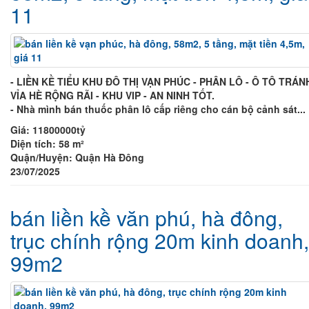
11
- LIỀN KỀ TIỂU KHU ĐÔ THỊ VẠN PHÚC - PHÂN LÔ - Ô TÔ TRÁNH
VỈA HÈ RỘNG RÃI - KHU VIP - AN NINH TỐT.
- Nhà mình bán thuốc phân lô cấp riêng cho cán bộ cảnh sát...
Giá:
11800000tỷ
Diện tích:
58 m²
Quận/Huyện:
Quận Hà Đông
23/07/2025
bán liền kề văn phú, hà đông,
trục chính rộng 20m kinh doanh,
99m2