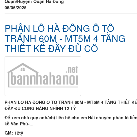
Quận/Huyện:
Quận Hà Đông
05/06/2025
PHÂN LÔ HÀ ĐÔNG Ô TÔ
TRÁNH 60M - MT5M 4 TẦNG
THIẾT KẾ ĐẦY ĐỦ CÔ
PHÂN LÔ HÀ ĐÔNG Ô TÔ TRÁNH 60M - MT5M 4 TẦNG THIẾT K
ĐẦY ĐỦ CÔNG NĂNG NHỈNH 12 TỶ
Để xem nhà quý anh/chị liên hệ cho em Hải chuyên phân lô liề
kề Văn Phú-...
Giá:
12tỷ