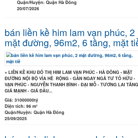
Quận/Huyện:
Quận Hà Đông
20/07/2026
bán liền kề him lam vạn phúc, 2
mặt đường, 96m2, 6 tầng, mặt ti
+ LIỀN KỀ KHU ĐÔ THỊ HIM LAM VẠN PHÚC - HÀ ĐÔNG - MẶT
ĐƯỜNG NỘI BỘ VỈA HÈ RỘNG - GẦN NGAY NGÃ TƯ TỐ HỮU -
VẠN PHÚC - NGUYỄN THANH BÌNH - ĐẠI MỖ - TƯƠNG LAI TĂN
GIÁ MẠNH - GIÁ ĐẦU...
Giá:
31000000tỷ
Diện tích:
96 m²
Quận/Huyện:
Quận Hà Đông
25/09/2025