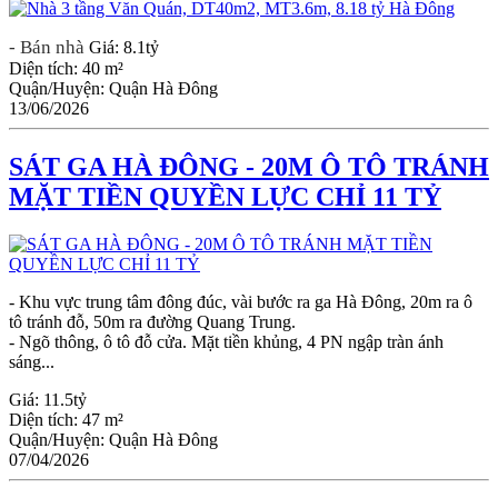
- Bán nhà
Giá:
8.1tỷ
Diện tích:
40 m²
Quận/Huyện:
Quận Hà Đông
13/06/2026
SÁT GA HÀ ĐÔNG - 20M Ô TÔ TRÁNH
MẶT TIỀN QUYỀN LỰC CHỈ 11 TỶ
- Khu vực trung tâm đông đúc, vài bước ra ga Hà Đông, 20m ra ô
tô tránh đỗ, 50m ra đường Quang Trung.
- Ngõ thông, ô tô đỗ cửa. Mặt tiền khủng, 4 PN ngập tràn ánh
sáng...
Giá:
11.5tỷ
Diện tích:
47 m²
Quận/Huyện:
Quận Hà Đông
07/04/2026