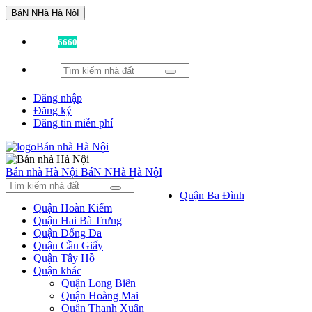
BáN NHà Hà NộI
Đã có
6660
tin được đăng!
Đăng nhập
Đăng ký
Đăng tin miễn phí
Bán nhà Hà Nội
BáN NHà Hà NộI
Quận Ba Đình
Quận Hoàn Kiếm
Quận Hai Bà Trưng
Quận Đống Đa
Quận Cầu Giấy
Quận Tây Hồ
Quận khác
Quận Long Biên
Quận Hoàng Mai
Quận Thanh Xuân