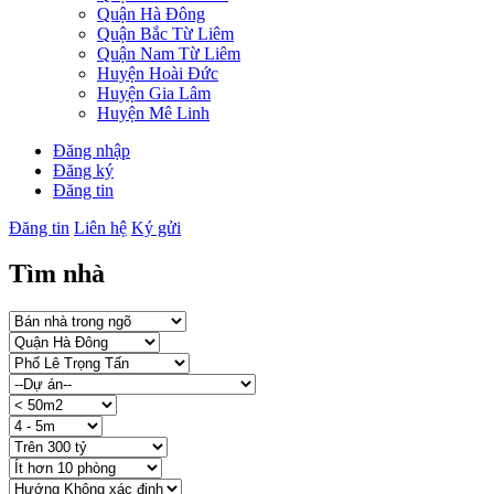
Quận Hà Đông
Quận Bắc Từ Liêm
Quận Nam Từ Liêm
Huyện Hoài Đức
Huyện Gia Lâm
Huyện Mê Linh
Đăng nhập
Đăng ký
Đăng tin
Đăng tin
Liên hệ
Ký gửi
Tìm nhà