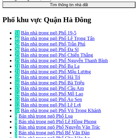
Tìm thông tin nhà đất
Phố khu vực Quận Hà Đông
51
Bán nhà trong ngõ Phố 19-5
46
Bán nhà trong ngõ Phố Lê Trọng Tấn
29
Bán nhà trong ngõ Phố Trần Phú
26
Bán nhà trong ngõ Phố Đa Sĩ
25
Bán nhà trong ngõ Phố Chiến Thắng
25
Bán nhà trong ngõ Phố Nguyễn Thanh Bình
21
Bán nhà trong ngõ Phố Ba La
21
Bán nhà trong ngõ Phố Mậu Lương
19
Bán nhà trong ngõ Phố Hà Trì
16
Bán nhà trong ngõ Phố Bà Triệu
15
Bán nhà trong ngõ Phố Cầu Am
14
Bán nhà trong ngõ Phố Mỗ Lao
12
Bán nhà trong ngõ Phố Ao Sen
12
Bán nhà trong ngõ Phố Lê Lợi
10
Bán nhà trong ngõ Phố Vũ Trọng Khánh
8
Bán nhà trong ngõ Phố Lụa
8
Bán nhà trong ngõ Phố Lê Hồng Phong
7
Bán nhà trong ngõ Phố Nguyễn Văn Trác
5
Bán nhà trong ngõ Phố Bế Văn Đàn