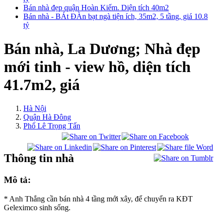
Bán nhà đẹp quận Hoàn Kiếm. Diện tích 40m2
Bán nhà - BÁt ĐÀn bạt ngà tiện ích, 35m2, 5 tầng, giá 10.8
tỷ
Bán nhà, La Dương; Nhà đẹp
mới tinh - view hồ, diện tích
41.7m2, giá
Hà Nội
Quận Hà Đông
Phố Lê Trọng Tấn
Thông tin nhà
Mô tả:
* Anh Thắng cần bán nhà 4 tầng mới xây, để chuyển ra KĐT
Geleximco sinh sống.