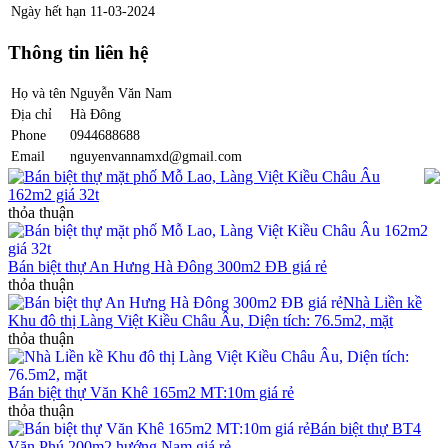
Ngày hết hạn
11-03-2024
Thông tin liên hệ
Họ và tên
Nguyễn Văn Nam
Địa chỉ
Hà Đông
Phone
0944688688
Email
nguyenvannamxd@gmail.com
Bán biệt thự mặt phố Mỗ Lao, Làng Việt Kiều Châu Âu
162m2 giá 32t
thỏa thuận
Bán biệt thự An Hưng Hà Đông 300m2 ĐB giá rẻ
thỏa thuận
Nhà Liền kề
Khu đô thị Làng Việt Kiều Châu Âu, Diện tích: 76.5m2, mặt
thỏa thuận
Bán biệt thự Văn Khê 165m2 MT:10m giá rẻ
thỏa thuận
Bán biệt thự BT4
Văn Phú 200m2 hướng Nam giá rẻ