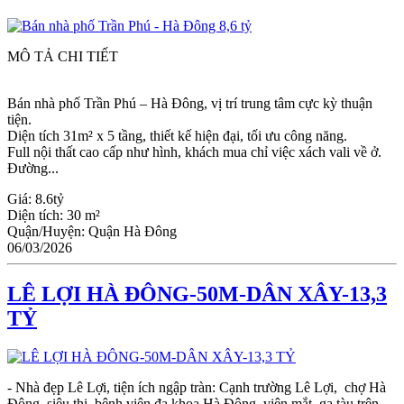
MÔ TẢ CHI TIẾT
Bán nhà phố Trần Phú – Hà Đông, vị trí trung tâm cực kỳ thuận
tiện.
Diện tích 31m² x 5 tầng, thiết kế hiện đại, tối ưu công năng.
Full nội thất cao cấp như hình, khách mua chỉ việc xách vali về ở.
Đường...
Giá:
8.6tỷ
Diện tích:
30 m²
Quận/Huyện:
Quận Hà Đông
06/03/2026
LÊ LỢI HÀ ĐÔNG-50M-DÂN XÂY-13,3
TỶ
- Nhà đẹp Lê Lợi, tiện ích ngập tràn: Cạnh trường Lê Lợi, chợ Hà
Đông, siêu thị, bệnh viện đa khoa Hà Đông, viện mắt, ga tàu trên