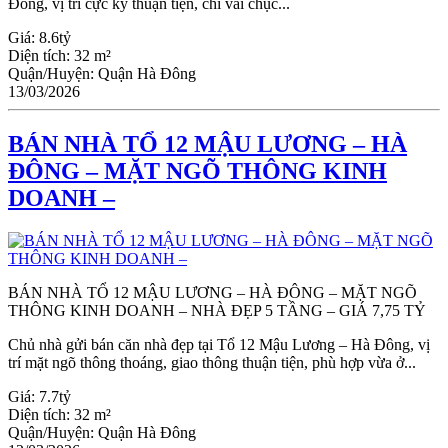
Đông, vị trí cực kỳ thuận tiện, chỉ vài chục...
Giá:
8.6tỷ
Diện tích:
32 m²
Quận/Huyện:
Quận Hà Đông
13/03/2026
BÁN NHÀ TỔ 12 MẬU LƯƠNG – HÀ
ĐÔNG – MẶT NGÕ THÔNG KINH
DOANH –
BÁN NHÀ TỔ 12 MẬU LƯƠNG – HÀ ĐÔNG – MẶT NGÕ
THÔNG KINH DOANH – NHÀ ĐẸP 5 TẦNG – GIÁ 7,75 TỶ
Chủ nhà gửi bán căn nhà đẹp tại Tổ 12 Mậu Lương – Hà Đông, vị
trí mặt ngõ thông thoáng, giao thông thuận tiện, phù hợp vừa ở...
Giá:
7.7tỷ
Diện tích:
32 m²
Quận/Huyện:
Quận Hà Đông