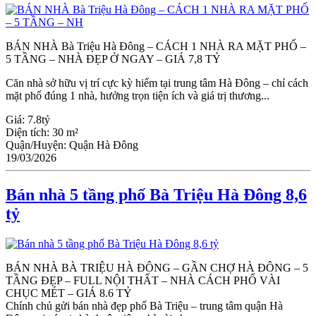
BÁN NHÀ Bà Triệu Hà Đông – CÁCH 1 NHÀ RA MẶT PHỐ –
5 TẦNG – NHÀ ĐẸP Ở NGAY – GIÁ 7,8 TỶ
Căn nhà sở hữu vị trí cực kỳ hiếm tại trung tâm Hà Đông – chỉ cách
mặt phố đúng 1 nhà, hưởng trọn tiện ích và giá trị thương...
Giá:
7.8tỷ
Diện tích:
30 m²
Quận/Huyện:
Quận Hà Đông
19/03/2026
Bán nhà 5 tầng phố Bà Triệu Hà Đông 8,6
tỷ
BÁN NHÀ BÀ TRIỆU HÀ ĐÔNG – GẦN CHỢ HÀ ĐÔNG – 5
TẦNG ĐẸP – FULL NỘI THẤT – NHÀ CÁCH PHỐ VÀI
CHỤC MÉT – GIÁ 8.6 TỶ
Chính chủ gửi bán nhà đẹp phố Bà Triệu – trung tâm quận Hà