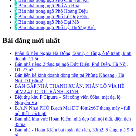
5
Bán nhà trong ngõ Phố Chu Văn An
4
Bán nhà trong ngõ Phố An Hòa
3
Bán nhà trong ngõ Phố Hoàng Diệu
3
Bán nhà trong ngõ Phố Lê Quý Đôn
3
Bán nhà trong ngõ Phố Đại Mỗ
2
Bán nhà trong ngõ Phố Lý Thường Kiệt
Bài đăng mới nhất
Phân lô Yên Nghĩa Hà Đông, 50m2, 4 Tầng, ô tô tránh, kinh
doanh, 11.5t
Bán nhà riêng 2 tầng tại ngõ Đức Diễn, Phú Diễn, Hà Nội,
DT 27m2,
Bán liền kề kinh doanh dòng tiền tại Phùng Khoang - Hà
Nội. DT 66m2
BÁN GẤP NHÀ THANH XUÂN, PHÂN LÔ VỈA HÈ
50M2 4T, OTO TRÁNH, KINH
Biệt thự khu P Ciputra – Sát công viên 66ha, mặt đại lộ
Nguyễn Vă
B.Á.N Nh.à PHỐ B.ạch Mai DT 48m2x6T thang máy - full
nội thất- cách ph
Bán nhà khu vực Hoàn Kiếm. nhà đẹp full nội thất. diện tích
35m2
Bán nhà - Hoàn Kiếm bạt ngàn tiện ích, 33m2, 5 tầng, giá 9.8
tỷ