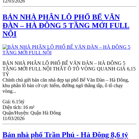
12/03/2026
BÁN NHÀ PHÂN LÔ PHỐ BẾ VĂN
ĐÀN – HÀ ĐÔNG 5 TẦNG MỚI FULL
NỘI
BÁN NHÀ PHÂN LÔ PHỐ BẾ VĂN ĐÀN – HÀ ĐÔNG 5
TẦNG MỚI FULL NỘI THẤT Ô TÔ VÒNG QUANH GIÁ 6,15
TỶ
Chính chủ gửi bán căn nhà đẹp tại phố Bế Văn Đàn – Hà Đông,
khu phân lô bàn cờ cực hiếm, đường ngõ thẳng tắp, ô tô chạy
vòng...
Giá:
6.15tỷ
Diện tích:
16 m²
Quận/Huyện:
Quận Hà Đông
11/03/2026
Bán nhà phố Trần Phú - Hà Đông 8,6 tỷ