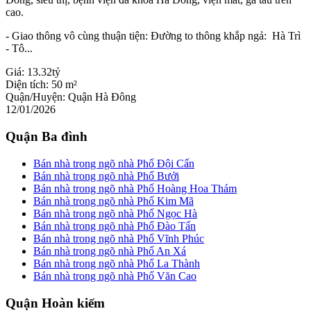
cao.
- Giao thông vô cùng thuận tiện: Đường to thông khắp ngả: Hà Trì
- Tô...
Giá:
13.32tỷ
Diện tích:
50 m²
Quận/Huyện:
Quận Hà Đông
12/01/2026
Quận Ba đình
Bán nhà trong ngõ nhà Phố Đội Cấn
Bán nhà trong ngõ nhà Phố Bưởi
Bán nhà trong ngõ nhà Phố Hoàng Hoa Thám
Bán nhà trong ngõ nhà Phố Kim Mã
Bán nhà trong ngõ nhà Phố Ngọc Hà
Bán nhà trong ngõ nhà Phố Đào Tấn
Bán nhà trong ngõ nhà Phố Vĩnh Phúc
Bán nhà trong ngõ nhà Phố An Xá
Bán nhà trong ngõ nhà Phố La Thành
Bán nhà trong ngõ nhà Phố Văn Cao
Quận Hoàn kiếm