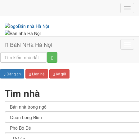
BáN
NHà
Hà
NộI
BáN NHà Hà NộI
Bán
nhà
Hà
Nội
Đăng tin
Liên hệ
Ký gửi
Tìm nhà