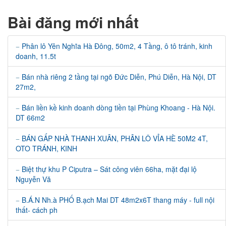
Bài đăng mới nhất
Phân lô Yên Nghĩa Hà Đông, 50m2, 4 Tầng, ô tô tránh, kinh
doanh, 11.5t
Bán nhà riêng 2 tầng tại ngõ Đức Diễn, Phú Diễn, Hà Nội, DT
27m2,
Bán liền kề kinh doanh dòng tiền tại Phùng Khoang - Hà Nội.
DT 66m2
BÁN GẤP NHÀ THANH XUÂN, PHÂN LÔ VỈA HÈ 50M2 4T,
OTO TRÁNH, KINH
Biệt thự khu P Ciputra – Sát công viên 66ha, mặt đại lộ
Nguyễn Vă
B.Á.N Nh.à PHỐ B.ạch Mai DT 48m2x6T thang máy - full nội
thất- cách ph