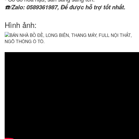
/Zalo: 0589361987, Để được hỗ trợ tốt nhất.
☎️
Hình ảnh: