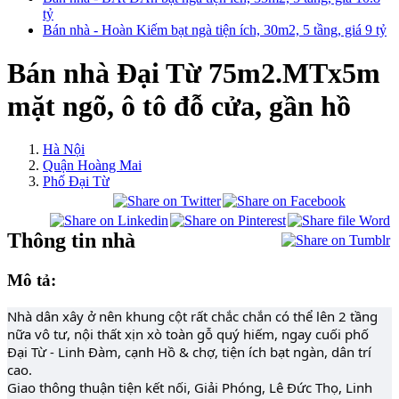
tỷ
Bán nhà - Hoàn Kiếm bạt ngà tiện ích, 30m2, 5 tầng, giá 9 tỷ
Bán nhà Đại Từ 75m2.MTx5m
mặt ngõ, ô tô đỗ cửa, gần hồ
Hà Nội
Quận Hoàng Mai
Phố Đại Từ
Thông tin nhà
Mô tả:
Nhà dân xây ở nên khung cột rất chắc chắn có thể lên 2 tầng
nữa vô tư, nội thất xịn xò toàn gỗ quý hiếm, ngay cuối phố
Đại Từ - Linh Đàm, cạnh Hồ & chợ, tiện ích bạt ngàn, dân trí
cao.
Giao thông thuận tiện kết nối, Giải Phóng, Lê Đức Thọ, Linh