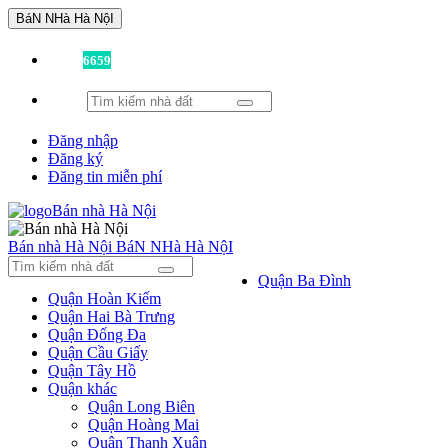
BáN NHà Hà NộI
Đã có
6659
tin được đăng!
Đăng nhập
Đăng ký
Đăng tin miễn phí
Bán nhà Hà Nội
BáN NHà Hà NộI
Quận Ba Đình
Quận Hoàn Kiếm
Quận Hai Bà Trưng
Quận Đống Đa
Quận Cầu Giấy
Quận Tây Hồ
Quận khác
Quận Long Biên
Quận Hoàng Mai
Quận Thanh Xuân