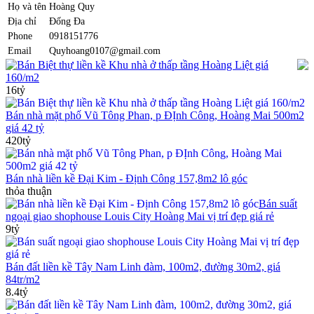
Họ và tên
Hoàng Quy
Địa chỉ
Đống Đa
Phone
0918151776
Email
Quyhoang0107@gmail.com
Bán Biệt thự liền kề Khu nhà ở thấp tầng Hoàng Liệt giá
160/m2
16tỷ
Bán nhà mặt phố Vũ Tông Phan, p ĐỊnh Công, Hoàng Mai 500m2
giá 42 tỷ
420tỷ
Bán nhà liền kề Đại Kim - Định Công 157,8m2 lô góc
thỏa thuận
Bán suất
ngoại giao shophouse Louis City Hoàng Mai vị trí đẹp giá rẻ
9tỷ
Bán đất liền kề Tây Nam Linh đàm, 100m2, đường 30m2, giá
84tr/m2
8.4tỷ