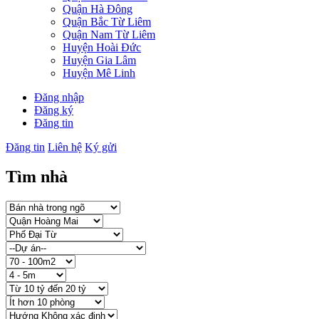
Quận Hà Đông
Quận Bắc Từ Liêm
Quận Nam Từ Liêm
Huyện Hoài Đức
Huyện Gia Lâm
Huyện Mê Linh
Đăng nhập
Đăng ký
Đăng tin
Đăng tin
Liên hệ
Ký gửi
Tìm nhà