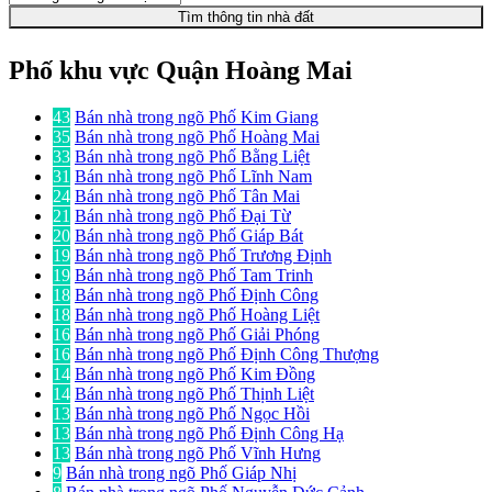
Tìm thông tin nhà đất
Phố khu vực Quận Hoàng Mai
43
Bán nhà trong ngõ Phố Kim Giang
35
Bán nhà trong ngõ Phố Hoàng Mai
33
Bán nhà trong ngõ Phố Bằng Liệt
31
Bán nhà trong ngõ Phố Lĩnh Nam
24
Bán nhà trong ngõ Phố Tân Mai
21
Bán nhà trong ngõ Phố Đại Từ
20
Bán nhà trong ngõ Phố Giáp Bát
19
Bán nhà trong ngõ Phố Trương Định
19
Bán nhà trong ngõ Phố Tam Trinh
18
Bán nhà trong ngõ Phố Định Công
18
Bán nhà trong ngõ Phố Hoàng Liệt
16
Bán nhà trong ngõ Phố Giải Phóng
16
Bán nhà trong ngõ Phố Định Công Thượng
14
Bán nhà trong ngõ Phố Kim Đồng
14
Bán nhà trong ngõ Phố Thịnh Liệt
13
Bán nhà trong ngõ Phố Ngọc Hồi
13
Bán nhà trong ngõ Phố Định Công Hạ
13
Bán nhà trong ngõ Phố Vĩnh Hưng
9
Bán nhà trong ngõ Phố Giáp Nhị