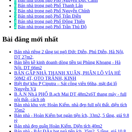
8
Bán nhà trong ngõ Phố Nguyễn Đức Cảnh
6
Bán nhà trong ngõ Phố Thanh Lân
6
Bán nhà trong ngõ Phố Nguyễn Chính
5
Bán nhà trong ngõ Phố Trần Điền
4
Bán nhà trong ngõ Phố Đông Thiên
4
Bán nhà trong ngõ Phố Trần Thủ Độ
Bài đăng mới nhất
Bán nhà riêng 2 tầng tại ngõ Đức Diễn, Phú Diễn, Hà Nội,
DT 27m2,
Bán liền kề kinh doanh dòng tiền tại Phùng Khoang - Hà
Nội. DT 66m2
BÁN GẤP NHÀ THANH XUÂN, PHÂN LÔ VỈA HÈ
50M2 4T, OTO TRÁNH, KINH
Biệt thự khu P Ciputra – Sát công viên 66ha, mặt đại lộ
Nguyễn Vă
B.Á.N Nh.à PHỐ B.ạch Mai DT 48m2x6T thang máy - full
nội thất- cách ph
Bán nhà khu vực Hoàn Kiếm. nhà đẹp full nội thất. diện tích
35m2
Bán nhà - Hoàn Kiếm bạt ngàn tiện ích, 33m2, 5 tầng, giá 9.8
tỷ
Bán nhà đẹp quận Hoàn Kiếm. Diện tích 40m2
Bán nhà - BÁt ĐÀn bạt ngà tiện ích, 35m2, 5 tầng, giá 10.8