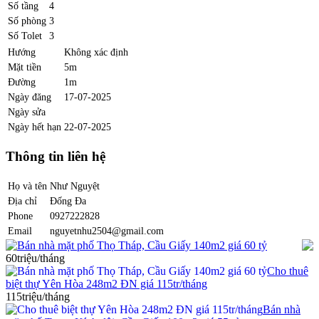
Số tầng
4
Số phòng
3
Số Tolet
3
Hướng
Không xác định
Mặt tiền
5m
Đường
1m
Ngày đăng
17-07-2025
Ngày sửa
Ngày hết hạn
22-07-2025
Thông tin liên hệ
Họ và tên
Như Nguyệt
Địa chỉ
Đống Đa
Phone
0927222828
Email
nguyetnhu2504@gmail.com
Bán nhà mặt phố Thọ Tháp, Cầu Giấy 140m2 giá 60 tỷ
60triệu/tháng
Cho thuê
biệt thự Yên Hòa 248m2 ĐN giá 115tr/tháng
115triệu/tháng
Bán nhà