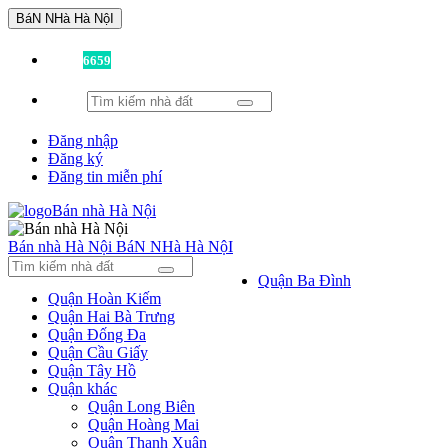
BáN NHà Hà NộI
Đã có
6659
tin được đăng!
Đăng nhập
Đăng ký
Đăng tin miễn phí
Bán nhà Hà Nội
BáN NHà Hà NộI
Quận Ba Đình
Quận Hoàn Kiếm
Quận Hai Bà Trưng
Quận Đống Đa
Quận Cầu Giấy
Quận Tây Hồ
Quận khác
Quận Long Biên
Quận Hoàng Mai
Quận Thanh Xuân