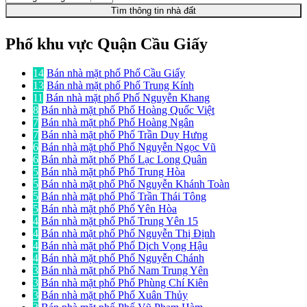
Tìm thông tin nhà đất
Phố khu vực Quận Cầu Giấy
14
Bán nhà mặt phố Phố Cầu Giấy
13
Bán nhà mặt phố Phố Trung Kính
11
Bán nhà mặt phố Phố Nguyễn Khang
8
Bán nhà mặt phố Phố Hoàng Quốc Việt
7
Bán nhà mặt phố Phố Hoàng Ngân
7
Bán nhà mặt phố Phố Trần Duy Hưng
6
Bán nhà mặt phố Phố Nguyễn Ngọc Vũ
6
Bán nhà mặt phố Phố Lạc Long Quân
5
Bán nhà mặt phố Phố Trung Hòa
5
Bán nhà mặt phố Phố Nguyễn Khánh Toàn
5
Bán nhà mặt phố Phố Trần Thái Tông
5
Bán nhà mặt phố Phố Yên Hòa
4
Bán nhà mặt phố Phố Trung Yên 15
4
Bán nhà mặt phố Phố Nguyễn Thị Định
4
Bán nhà mặt phố Phố Dịch Vọng Hậu
4
Bán nhà mặt phố Phố Nguyễn Chánh
3
Bán nhà mặt phố Phố Nam Trung Yên
3
Bán nhà mặt phố Phố Phùng Chí Kiên
3
Bán nhà mặt phố Phố Xuân Thủy