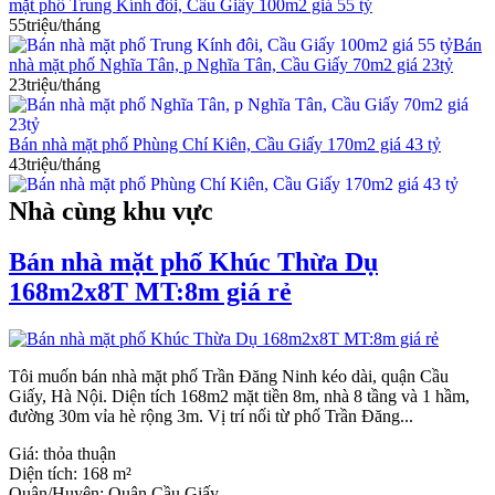
mặt phố Trung Kính đôi, Cầu Giấy 100m2 giá 55 tỷ
55triệu/tháng
Bán
nhà mặt phố Nghĩa Tân, p Nghĩa Tân, Cầu Giấy 70m2 giá 23tỷ
23triệu/tháng
Bán nhà mặt phố Phùng Chí Kiên, Cầu Giấy 170m2 giá 43 tỷ
43triệu/tháng
Nhà cùng khu vực
Bán nhà mặt phố Khúc Thừa Dụ
168m2x8T MT:8m giá rẻ
Tôi muốn bán nhà mặt phố Trần Đăng Ninh kéo dài, quận Cầu
Giấy, Hà Nội. Diện tích 168m2 mặt tiền 8m, nhà 8 tầng và 1 hầm,
đường 30m vỉa hè rộng 3m. Vị trí nối từ phố Trần Đăng...
Giá:
thỏa thuận
Diện tích:
168 m²
Quận/Huyện:
Quận Cầu Giấy