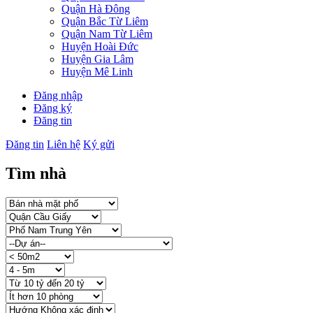
Quận Hà Đông
Quận Bắc Từ Liêm
Quận Nam Từ Liêm
Huyện Hoài Đức
Huyện Gia Lâm
Huyện Mê Linh
Đăng nhập
Đăng ký
Đăng tin
Đăng tin
Liên hệ
Ký gửi
Tìm nhà