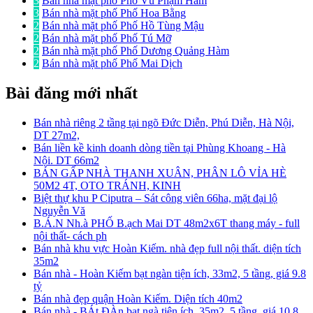
3
Bán nhà mặt phố Phố Vũ Phạm Hàm
3
Bán nhà mặt phố Phố Hoa Bằng
2
Bán nhà mặt phố Phố Hồ Tùng Mậu
2
Bán nhà mặt phố Phố Tú Mỡ
2
Bán nhà mặt phố Phố Dương Quảng Hàm
2
Bán nhà mặt phố Phố Mai Dịch
Bài đăng mới nhất
Bán nhà riêng 2 tầng tại ngõ Đức Diễn, Phú Diễn, Hà Nội,
DT 27m2,
Bán liền kề kinh doanh dòng tiền tại Phùng Khoang - Hà
Nội. DT 66m2
BÁN GẤP NHÀ THANH XUÂN, PHÂN LÔ VỈA HÈ
50M2 4T, OTO TRÁNH, KINH
Biệt thự khu P Ciputra – Sát công viên 66ha, mặt đại lộ
Nguyễn Vă
B.Á.N Nh.à PHỐ B.ạch Mai DT 48m2x6T thang máy - full
nội thất- cách ph
Bán nhà khu vực Hoàn Kiếm. nhà đẹp full nội thất. diện tích
35m2
Bán nhà - Hoàn Kiếm bạt ngàn tiện ích, 33m2, 5 tầng, giá 9.8
tỷ
Bán nhà đẹp quận Hoàn Kiếm. Diện tích 40m2
Bán nhà - BÁt ĐÀn bạt ngà tiện ích, 35m2, 5 tầng, giá 10.8