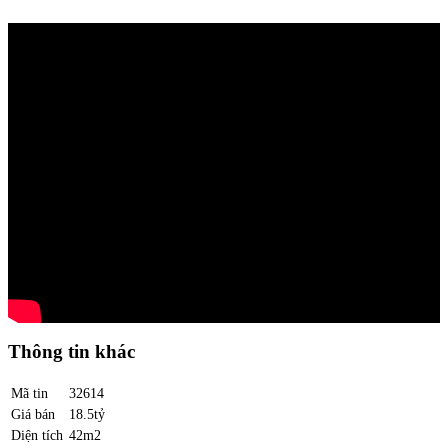
Thông tin khác
Mã tin
32614
Giá bán
18.5tỷ
Diện tích
42m2