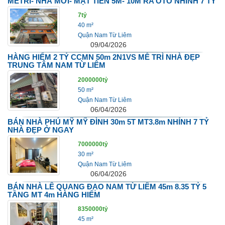
MỄTRÌ- NHÀ MỚI- MẶT TIỀN 5M- 10M RA OTO NHỈNH 7 TỶ
7tỷ
40 m²
Quận Nam Từ Liêm
09/04/2026
HÀNG HIỂM 2 TỶ CCMN 50m 2N1VS MỄ TRÌ NHÀ ĐẸP
TRUNG TÂM NAM TỪ LIÊM
2000000tỷ
50 m²
Quận Nam Từ Liêm
06/04/2026
BÁN NHÀ PHÚ MỸ MỸ ĐÌNH 30m 5T MT3.8m NHỈNH 7 TỶ
NHÀ ĐẸP Ở NGAY
7000000tỷ
30 m²
Quận Nam Từ Liêm
06/04/2026
BÁN NHÀ LÊ QUANG ĐẠO NAM TỪ LIÊM 45m 8.35 TỶ 5
TẦNG MT 4m HÀNG HIẾM
8350000tỷ
45 m²