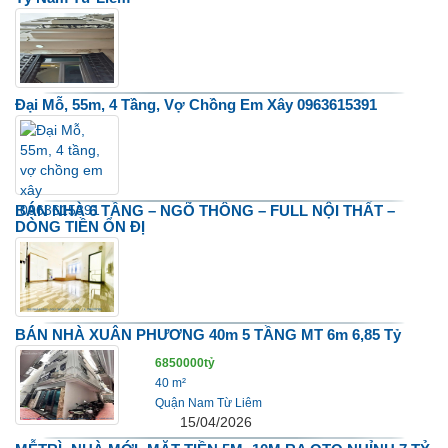
Đại Mỗ, 55m, 4 Tầng, Vợ Chồng Em Xây 0963615391
BÁN NHÀ 6 TẦNG – NGÕ THÔNG – FULL NỘI THẤT –
DÒNG TIỀN ỔN ĐỊ
BÁN NHÀ XUÂN PHƯƠNG 40m 5 TẦNG MT 6m 6,85 Tỷ
6850000tỷ
40 m²
Quận Nam Từ Liêm
15/04/2026