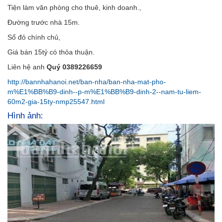
Tiện làm văn phòng cho thuê, kinh doanh.,
Đường trước nhà 15m.
Sổ đỏ chính chủ,
Giá bán 15tỷ có thỏa thuận.
Liên hệ anh
Quý 0389226659
http://bannhahanoi.net/ban-nha/ban-nha-mat-pho-
m%E1%BB%B9-dinh--p-m%E1%BB%B9-dinh-2--nam-tu-liem-
60m2-gia-15ty-nmp25547.html
Hình ảnh: