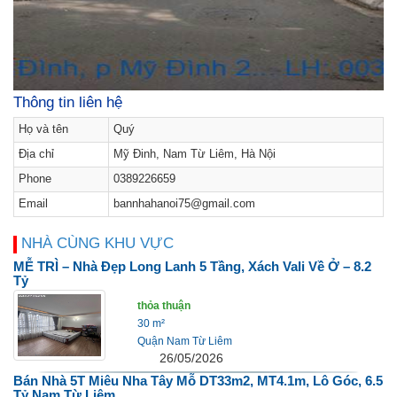
Thông tin liên hệ
Họ và tên
Quý
Địa chỉ
Mỹ Đinh, Nam Từ Liêm, Hà Nội
Phone
0389226659
Email
bannhahanoi75@gmail.com
NHÀ CÙNG KHU VỰC
MỄ TRÌ – Nhà Đẹp Long Lanh 5 Tầng, Xách Vali Về Ở – 8.2
Tỷ
thỏa thuận
30 m²
Quận Nam Từ Liêm
26/05/2026
Bán Nhà 5T Miêu Nha Tây Mỗ DT33m2, MT4.1m, Lô Góc, 6.5
Tỷ Nam Từ Liêm