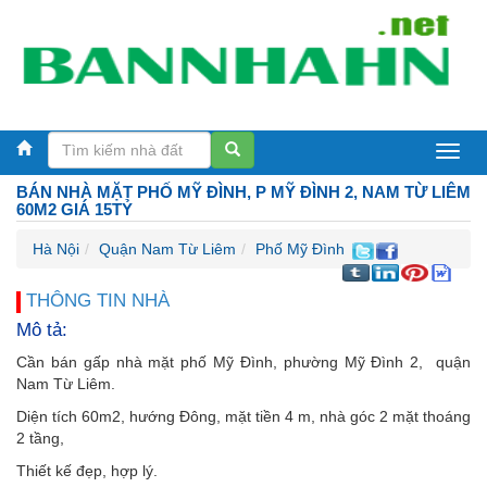
Bán
BÁN NHÀ MẶT PHỐ MỸ ĐÌNH, P MỸ ĐÌNH 2, NAM TỪ LIÊM
nhà
60M2 GIÁ 15TỶ
Hà
Hà Nội
Quận Nam Từ Liêm
Phố Mỹ Đình
Nội
THÔNG TIN NHÀ
Mô tả:
Cần bán gấp nhà mặt phố Mỹ Đình, phường Mỹ Đình 2, quận
Nam Từ Liêm.
Diện tích 60m2, hướng Đông, mặt tiền 4 m, nhà góc 2 mặt thoáng
2 tầng,
Thiết kế đẹp, hợp lý.