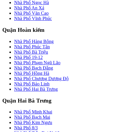
Nhà Phố Ngọc Hà
Nhà Phố An Xá
Nhà Phố Văn Cao
Nhà Phố Vĩnh Phúc
Quận Hoàn kiếm
Nhà Phố Hàng Bông
Nhà Phố Phúc Tân
Nhà Phố Bà Triệu
Nhà Phố 19-12
Nhà Phố Phạm Ngũ Lão
Nhà Phố Bạch Đằng
Nhà Phố Hồng Hà
Nhà Phố Chương Dương Độ
Nhà Phố Bảo Linh
Nhà Phố Hai Bà Trưng
Quận Hai Bà Trưng
Nhà Phố Minh Khai
Nhà Phố Bạch Mai
Nhà Phố Kim Ngưu
Nhà Phố 8/3