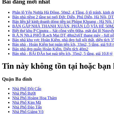
Bài đăng mới nhất
Phân lô Yên Nghĩa Hà Đông, 50m2, 4 Tầng, ô tô tránh, kinh d
Bán nhà riêng 2 tầng tại ngõ Đức Diễn, Phú Diễn, Hà Nội, D
Bán liền kề kinh doanh dòng tiền tại Phùng Khoang - Hà Nội
BÁN GẤP NHÀ THANH XUÂN, PHÂN LÔ VỈA HÈ 50M2
Biệt thự khu P Ciputra – Sát công viên 66ha, mặt đại lộ Nguy
B.Á.N Nh.à PHỐ B.ạch Mai DT 48m2x6T thang máy - full nội 
Bán nhà khu vực Hoàn Kiếm. nhà đẹp full nội thất. diện tích 
Bán nhà - Hoàn Kiếm bạt ngàn tiện ích, 33m2, 5 tầng, giá 9.8 
Bán nhà đẹp quận Hoàn Kiếm. Diện tích 40m2
Bán nhà - BÁt ĐÀn bạt ngà tiện ích, 35m2, 5 tầng, giá 10.8 tỷ
Tin này không tồn tại hoặc bạn
Quận Ba đình
Nhà Phố Đội Cấn
Nhà Phố Bưởi
Nhà Phố Hoàng Hoa Thám
Nhà Phố Kim Mã
Nhà Phố Đào Tấn
Nhà Phố Giảng Võ