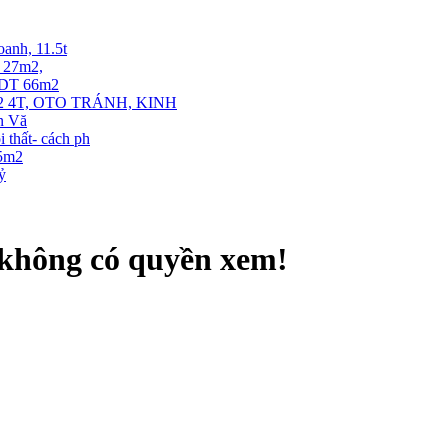
oanh, 11.5t
T 27m2,
. DT 66m2
 4T, OTO TRÁNH, KINH
ễn Vă
thất- cách ph
35m2
tỷ
 không có quyền xem!