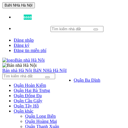
BáN NHà Hà NộI
Đã có
6660
tin được đăng!
Đăng nhập
Đăng ký
Đăng tin miễn phí
Bán nhà Hà Nội
BáN NHà Hà NộI
Quận Ba Đình
Quận Hoàn Kiếm
Quận Hai Bà Trưng
Quận Đống Đa
Quận Cầu Giấy
Quận Tây Hồ
Quận khác
Quận Long Biên
Quận Hoàng Mai
Quận Thanh Xuân