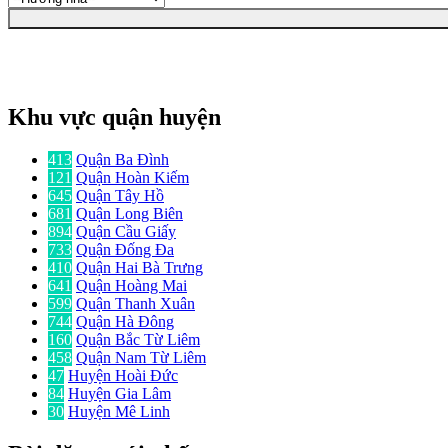
Khu vực quận huyện
413
Quận Ba Đình
121
Quận Hoàn Kiếm
645
Quận Tây Hồ
681
Quận Long Biên
894
Quận Cầu Giấy
733
Quận Đống Đa
410
Quận Hai Bà Trưng
641
Quận Hoàng Mai
599
Quận Thanh Xuân
744
Quận Hà Đông
160
Quận Bắc Từ Liêm
458
Quận Nam Từ Liêm
47
Huyện Hoài Đức
84
Huyện Gia Lâm
30
Huyện Mê Linh