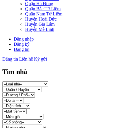
Quận Hà Đông
Quận Bắc Từ Liêm
Quận Nam Từ Liêm
Huyện Hoài Đức
Huyện Gia Lâm
Huyện Mê Linh
Đăng nhập
Đăng ký
Đăng tin
Đăng tin
Liên hệ
Ký gửi
Tìm nhà