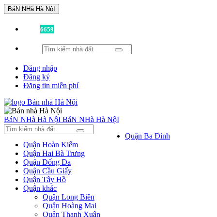
BáN NHà Hà NộI
Đã có
6659
tin được đăng!
Đăng nhập
Đăng ký
Đăng tin miễn phí
BáN NHà Hà NộI
BáN NHà Hà NộI
Quận Ba Đình
Quận Hoàn Kiếm
Quận Hai Bà Trưng
Quận Đống Đa
Quận Cầu Giấy
Quận Tây Hồ
Quận khác
Quận Long Biên
Quận Hoàng Mai
Quận Thanh Xuân