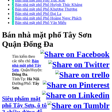
2
Bán nhà mặt phố Phố Trúc Khê
2
Bán nhà mặt phố Phố Huỳnh Thúc Kháng
2
Bán nhà mặt phố Phố Khương Thượng
1
Bán nhà mặt phố Phố Đại La
1
Bán nhà mặt phố Phố Hoàng Ngọc Phách
1
Bán nhà mặt phố Phố Văn Miếu
Bán nhà mặt phố
Tây Sơn
Quận Đống Đa
Tìm kiếm theo
các tiêu chí:
Bán
nhà mặt phố Tây
Sơn
. Quận/Huyện:
Đống Đa
.
Tỉnh/Tp:
Hà Nội
.
Đường/Phố:
Tây
Sơn
.
Siêu phẩm mặt
phố Tây Sơn, ô tô
2 chiều dừng đỗ,