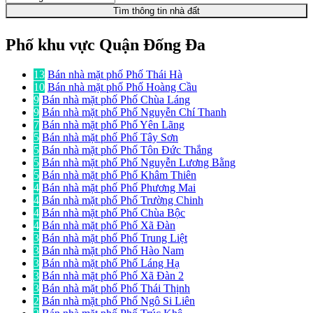
Tìm thông tin nhà đất
Phố khu vực Quận Đống Đa
13
Bán nhà mặt phố Phố Thái Hà
10
Bán nhà mặt phố Phố Hoàng Cầu
9
Bán nhà mặt phố Phố Chùa Láng
9
Bán nhà mặt phố Phố Nguyễn Chí Thanh
7
Bán nhà mặt phố Phố Yên Lãng
5
Bán nhà mặt phố Phố Tây Sơn
5
Bán nhà mặt phố Phố Tôn Đức Thắng
5
Bán nhà mặt phố Phố Nguyễn Lương Bằng
5
Bán nhà mặt phố Phố Khâm Thiên
4
Bán nhà mặt phố Phố Phương Mai
4
Bán nhà mặt phố Phố Trường Chinh
4
Bán nhà mặt phố Phố Chùa Bộc
4
Bán nhà mặt phố Phố Xã Đàn
3
Bán nhà mặt phố Phố Trung Liệt
3
Bán nhà mặt phố Phố Hào Nam
3
Bán nhà mặt phố Phố Láng Hạ
3
Bán nhà mặt phố Phố Xã Đàn 2
3
Bán nhà mặt phố Phố Thái Thịnh
2
Bán nhà mặt phố Phố Ngô Si Liên