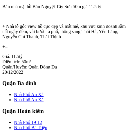
Bán nhà mặt hồ Bán Nguyệt Tây Sơn 50m giá 11.5 tỷ
+ Nhà lô góc view hồ cực đẹp và mát mẻ, khu vực kinh doanh sầm
uất ngày đêm, vài bước ra phố, thông sang Thái Hà, Yên Lãng,
Nguyễn Chí Thanh, Thái Thịnh…
+...
Giá:
11.5tỷ
Diện tích:
50m²
Quận/Huyện:
Quận Đống Đa
20/12/2022
Quận Ba đình
Nhà Phố An Xá
Nhà Phố An Xá
Quận Hoàn kiếm
Nhà Phố 19-12
Nhà Phố Bà Triệu