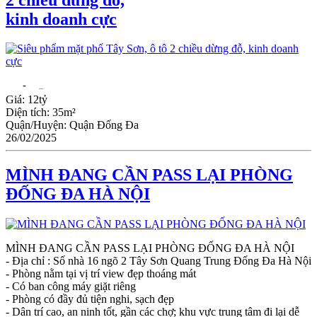
kinh doanh cực
-
...
Giá:
12tỷ
Diện tích:
35m²
Quận/Huyện:
Quận Đống Đa
26/02/2025
MÌNH ĐANG CẦN PASS LẠI PHÒNG
ĐỐNG ĐA HÀ NỘI
MÌNH ĐANG CẦN PASS LẠI PHÒNG ĐỐNG ĐA HÀ NỘI
- Địa chỉ : Số nhà 16 ngõ 2 Tây Sơn Quang Trung Đống Đa Hà Nội
- Phòng nằm tại vị trí view đẹp thoáng mát
- Có ban công máy giặt riêng
- Phòng có đầy đủ tiện nghi, sạch đẹp
- Dân trí cao, an ninh tốt, gần các chợ; khu vực trung tâm đi lại dễ