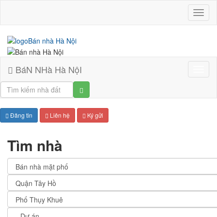
BáN
NHà
Hà
NộI
BáN NHà Hà NộI
Bán
nhà
Hà
Nội
Đăng tin
Liên hệ
Ký gửi
Tìm nhà