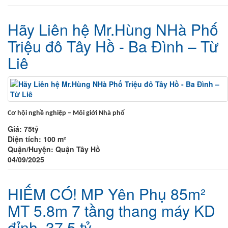
Hãy Liên hệ Mr.Hùng NHà Phố
Triệu đô Tây Hồ - Ba Đình – Từ
Liê
Cơ hội nghề nghiệp – Môi giới Nhà phố
Giá:
75tỷ
Diện tích:
100 m²
Quận/Huyện:
Quận Tây Hồ
04/09/2025
HIẾM CÓ! MP Yên Phụ 85m²
MT 5.8m 7 tầng thang máy KD
đỉnh, 37.5 tỷ.