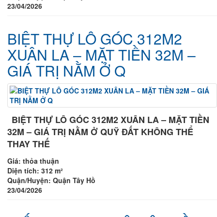
23/04/2026
BIỆT THỰ LÔ GÓC 312M2
XUÂN LA – MẶT TIỀN 32M –
GIÁ TRỊ NẰM Ở Q
BIỆT THỰ LÔ GÓC 312M2 XUÂN LA – MẶT TIỀN
32M – GIÁ TRỊ NẰM Ở QUỸ ĐẤT KHÔNG THỂ
THAY THẾ
Giá:
thỏa thuận
Diện tích:
312 m²
Quận/Huyện:
Quận Tây Hồ
23/04/2026