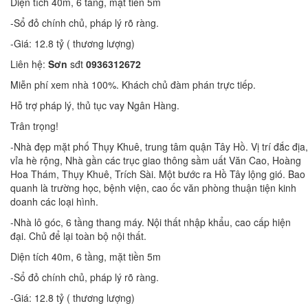
Diện tích 40m, 6 tầng, mặt tiền 5m
-Sổ đỏ chính chủ, pháp lý rõ ràng.
-Giá: 12.8 tỷ ( thương lượng)
Liên hệ:
Sơn
sđt
0936312672
Miễn phí xem nhà 100%. Khách chủ đàm phán trực tiếp.
Hỗ trợ pháp lý, thủ tục vay Ngân Hàng.
Trân trọng!
-Nhà đẹp mặt phố Thụy Khuê, trung tâm quận Tây Hồ. Vị trí đắc địa,
vỉa hè rộng, Nhà gần các trục giao thông sầm uất Văn Cao, Hoàng
Hoa Thám, Thụy Khuê, Trích Sài. Một bước ra Hồ Tây lộng gió. Bao
quanh là trường học, bệnh viện, cao ốc văn phòng thuận tiện kinh
doanh các loại hình.
-Nhà lô góc, 6 tầng thang máy. Nội thất nhập khẩu, cao cấp hiện
đại. Chủ để lại toàn bộ nội thất.
Diện tích 40m, 6 tầng, mặt tiền 5m
-Sổ đỏ chính chủ, pháp lý rõ ràng.
-Giá: 12.8 tỷ ( thương lượng)