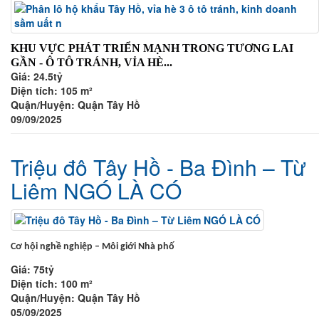
KHU VỰC PHÁT TRIỂN MẠNH TRONG TƯƠNG LAI
GẦN - Ô TÔ TRÁNH, VỈA HÈ...
Giá:
24.5tỷ
Diện tích:
105 m²
Quận/Huyện:
Quận Tây Hồ
09/09/2025
Triệu đô Tây Hồ - Ba Đình – Từ
Liêm NGÓ LÀ CÓ
Cơ hội nghề nghiệp – Môi giới Nhà phố
Giá:
75tỷ
Diện tích:
100 m²
Quận/Huyện:
Quận Tây Hồ
05/09/2025