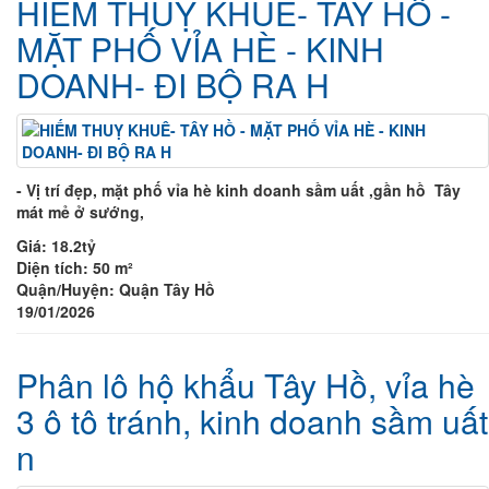
HIẾM THUỴ KHUÊ- TÂY HỒ -
MẶT PHỐ VỈA HÈ - KINH
DOANH- ĐI BỘ RA H
- Vị trí đẹp, mặt phố vỉa hè kinh doanh sầm uất ,gần hồ
Tây
mát mẻ ở sướng,
Giá:
18.2tỷ
Diện tích:
50 m²
Quận/Huyện:
Quận Tây Hồ
19/01/2026
Phân lô hộ khẩu Tây Hồ, vỉa hè
3 ô tô tránh, kinh doanh sầm uất
n