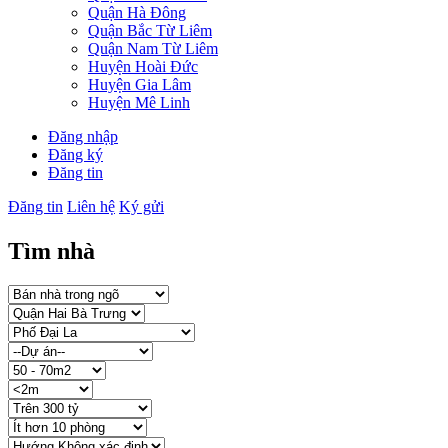
Quận Hà Đông
Quận Bắc Từ Liêm
Quận Nam Từ Liêm
Huyện Hoài Đức
Huyện Gia Lâm
Huyện Mê Linh
Đăng nhập
Đăng ký
Đăng tin
Đăng tin
Liên hệ
Ký gửi
Tìm nhà