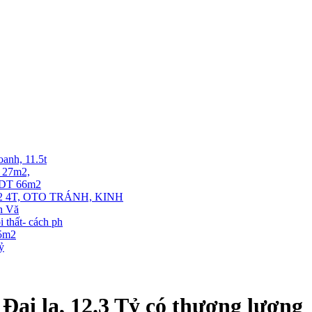
oanh, 11.5t
T 27m2,
. DT 66m2
 4T, OTO TRÁNH, KINH
ễn Vă
thất- cách ph
35m2
tỷ
Đại la, 12.3 Tỷ có thương lượng