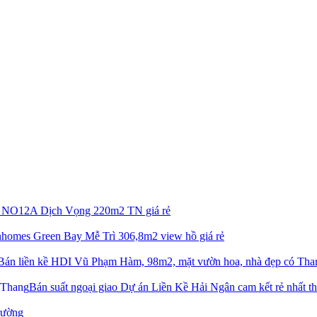
hự NO12A Dịch Vọng 220m2 TN giá rẻ
inhomes Green Bay Mễ Trì 306,8m2 view hồ giá rẻ
Bán liền kề HDI Vũ Phạm Hàm, 98m2, mặt vườn hoa, nhà đẹp có Tha
Bán suất ngoại giao Dự án Liền Kề Hải Ngân cam kết rẻ nhất th