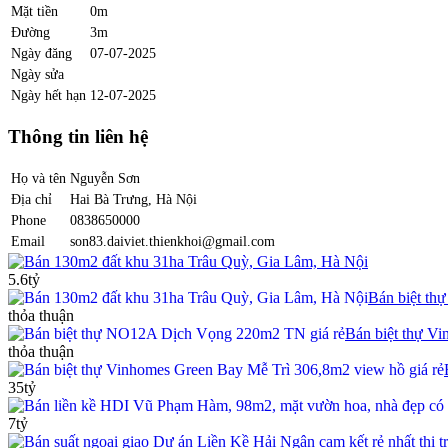
Mặt tiền
0m
Đường
3m
Ngày đăng
07-07-2025
Ngày sửa
Ngày hết hạn
12-07-2025
Thông tin liên hệ
Họ và tên
Nguyễn Sơn
Địa chỉ
Hai Bà Trưng, Hà Nội
Phone
0838650000
Email
son83.daiviet.thienkhoi@gmail.com
Bán 130m2 đất khu 31ha Trâu Quỳ, Gia Lâm, Hà Nội
5.6tỷ
Bán biệt t
thỏa thuận
Bán biệt thự V
thỏa thuận
35tỷ
7tỷ