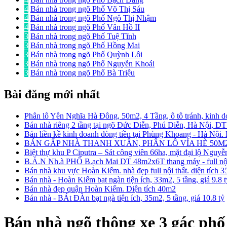
4
Bán nhà trong ngõ Phố Võ Thị Sáu
4
Bán nhà trong ngõ Phố Ngô Thị Nhậm
4
Bán nhà trong ngõ Phố Vân Hồ II
3
Bán nhà trong ngõ Phố Tuệ Tĩnh
3
Bán nhà trong ngõ Phố Hồng Mai
3
Bán nhà trong ngõ Phố Quỳnh Lôi
3
Bán nhà trong ngõ Phố Nguyễn Khoái
3
Bán nhà trong ngõ Phố Bà Triệu
Bài đăng mới nhất
Phân lô Yên Nghĩa Hà Đông, 50m2, 4 Tầng, ô tô tránh, kinh d
Bán nhà riêng 2 tầng tại ngõ Đức Diễn, Phú Diễn, Hà Nội, D
Bán liền kề kinh doanh dòng tiền tại Phùng Khoang - Hà Nội
BÁN GẤP NHÀ THANH XUÂN, PHÂN LÔ VỈA HÈ 50M2
Biệt thự khu P Ciputra – Sát công viên 66ha, mặt đại lộ Nguy
B.Á.N Nh.à PHỐ B.ạch Mai DT 48m2x6T thang máy - full nội 
Bán nhà khu vực Hoàn Kiếm. nhà đẹp full nội thất. diện tích 
Bán nhà - Hoàn Kiếm bạt ngàn tiện ích, 33m2, 5 tầng, giá 9.8 
Bán nhà đẹp quận Hoàn Kiếm. Diện tích 40m2
Bán nhà - BÁt ĐÀn bạt ngà tiện ích, 35m2, 5 tầng, giá 10.8 tỷ
Bán nhà ngõ thông xe 3 gác phố 