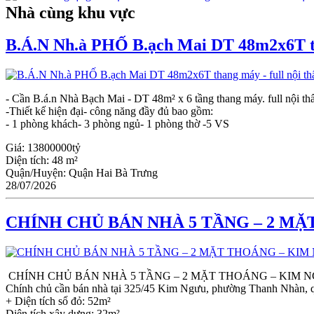
Nhà cùng khu vực
B.Á.N Nh.à PHỐ B.ạch Mai DT 48m2x6T tha
- Cần B.á.n Nhà Bạch Mai - DT 48m² x 6 tầng thang máy. full nội th
-Thiết kế hiện đại- công năng đầy đủ bao gồm:
- 1 phòng khách- 3 phòng ngủ- 1 phòng thờ -5 VS
Giá:
13800000tỷ
Diện tích:
48 m²
Quận/Huyện:
Quận Hai Bà Trưng
28/07/2026
CHÍNH CHỦ BÁN NHÀ 5 TẦNG – 2 MẶ
CHÍNH CHỦ BÁN NHÀ 5 TẦNG – 2 MẶT THOÁNG – KIM N
Chính chủ cần bán nhà tại 325/45 Kim Ngưu, phường Thanh Nhàn, 
+ Diện tích sổ đỏ: 52m²
Diện tích xây dựng: 32m²