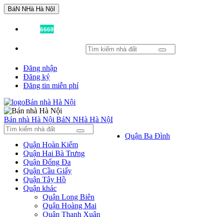
BáN NHà Hà NộI
Đã có
6660
tin được đăng!
Đăng nhập
Đăng ký
Đăng tin miễn phí
Bán nhà Hà Nội
BáN NHà Hà NộI
Quận Ba Đình
Quận Hoàn Kiếm
Quận Hai Bà Trưng
Quận Đống Đa
Quận Cầu Giấy
Quận Tây Hồ
Quận khác
Quận Long Biên
Quận Hoàng Mai
Quận Thanh Xuân