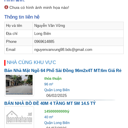
Chưa có hình ảnh minh họa nào!
Thông tin liên hệ
Họ và tên
Nguyễn Văn Vững
Địa chỉ
Long Biên
Phone
0969614885
Email
nguyenvanvung98.bds@gmail.com
NHÀ CÙNG KHU VỰC
Bán Nhà Mặt Ngõ 64 Phố Sài Đồng 96m2x4T MT:6m Giá Rẻ
thỏa thuận
96 m²
Quận Long Biên
06/02/2025
BÁN NHÀ BỒ ĐỀ 40M 4 TẦNG MT 5M 14.5 TỶ
14500000000tỷ
40 m²
Quận Long Biên