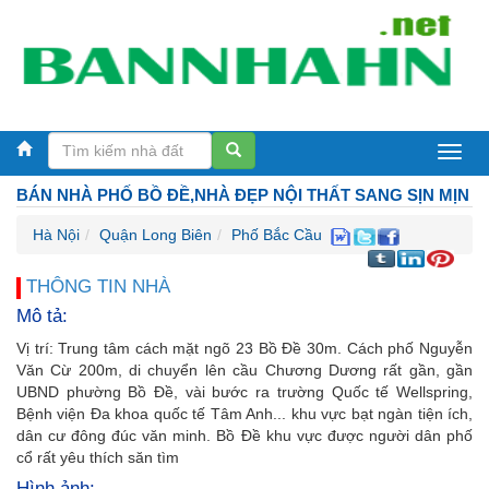
Bán
BÁN NHÀ PHỐ BỒ ĐỀ,NHÀ ĐẸP NỘI THẤT SANG SỊN MỊN
nhà
Hà Nội
Quận Long Biên
Phố Bắc Cầu
Hà
Nội
THÔNG TIN NHÀ
Mô tả:
Vị trí: Trung tâm cách mặt ngõ 23 Bồ Đề 30m. Cách phố Nguyễn
Văn Cừ 200m, di chuyển lên cầu Chương Dương rất gần, gần
UBND phường Bồ Đề, vài bước ra trường Quốc tế Wellspring,
Bệnh viện Đa khoa quốc tế Tâm Anh... khu vực bạt ngàn tiện ích,
dân cư đông đúc văn minh. Bồ Đề khu vực được người dân phố
cổ rất yêu thích săn tìm
Hình ảnh: