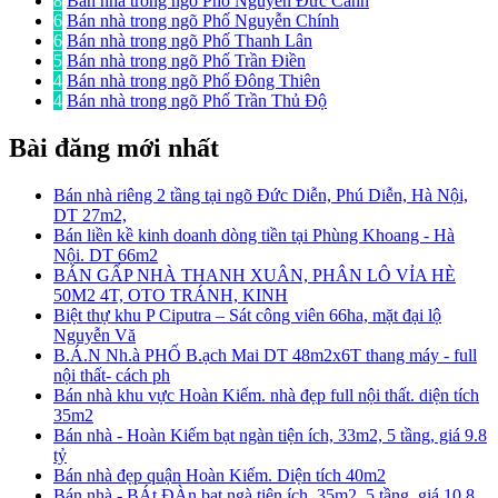
8
Bán nhà trong ngõ Phố Nguyễn Đức Cảnh
6
Bán nhà trong ngõ Phố Nguyễn Chính
6
Bán nhà trong ngõ Phố Thanh Lân
5
Bán nhà trong ngõ Phố Trần Điền
4
Bán nhà trong ngõ Phố Đông Thiên
4
Bán nhà trong ngõ Phố Trần Thủ Độ
Bài đăng mới nhất
Bán nhà riêng 2 tầng tại ngõ Đức Diễn, Phú Diễn, Hà Nội,
DT 27m2,
Bán liền kề kinh doanh dòng tiền tại Phùng Khoang - Hà
Nội. DT 66m2
BÁN GẤP NHÀ THANH XUÂN, PHÂN LÔ VỈA HÈ
50M2 4T, OTO TRÁNH, KINH
Biệt thự khu P Ciputra – Sát công viên 66ha, mặt đại lộ
Nguyễn Vă
B.Á.N Nh.à PHỐ B.ạch Mai DT 48m2x6T thang máy - full
nội thất- cách ph
Bán nhà khu vực Hoàn Kiếm. nhà đẹp full nội thất. diện tích
35m2
Bán nhà - Hoàn Kiếm bạt ngàn tiện ích, 33m2, 5 tầng, giá 9.8
tỷ
Bán nhà đẹp quận Hoàn Kiếm. Diện tích 40m2
Bán nhà - BÁt ĐÀn bạt ngà tiện ích, 35m2, 5 tầng, giá 10.8