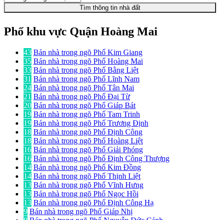
Tìm thông tin nhà đất
Phố khu vực Quận Hoàng Mai
43
Bán nhà trong ngõ Phố Kim Giang
35
Bán nhà trong ngõ Phố Hoàng Mai
33
Bán nhà trong ngõ Phố Bằng Liệt
31
Bán nhà trong ngõ Phố Lĩnh Nam
24
Bán nhà trong ngõ Phố Tân Mai
21
Bán nhà trong ngõ Phố Đại Từ
20
Bán nhà trong ngõ Phố Giáp Bát
19
Bán nhà trong ngõ Phố Tam Trinh
19
Bán nhà trong ngõ Phố Trương Định
18
Bán nhà trong ngõ Phố Định Công
18
Bán nhà trong ngõ Phố Hoàng Liệt
16
Bán nhà trong ngõ Phố Giải Phóng
16
Bán nhà trong ngõ Phố Định Công Thượng
14
Bán nhà trong ngõ Phố Kim Đồng
14
Bán nhà trong ngõ Phố Thịnh Liệt
13
Bán nhà trong ngõ Phố Vĩnh Hưng
13
Bán nhà trong ngõ Phố Ngọc Hồi
13
Bán nhà trong ngõ Phố Định Công Hạ
9
Bán nhà trong ngõ Phố Giáp Nhị