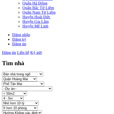
Quận Hà Đông
Quận Bắc Từ Liêm
Quận Nam Từ Liêm
Huyện Hoài Đức
Huyện Gia Lâm
Huyện Mê Linh
Đăng nhập
Đăng ký
Đăng tin
Đăng tin
Liên hệ
Ký gửi
Tìm nhà