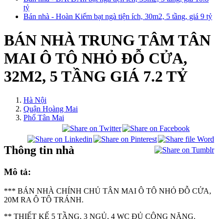
tỷ
Bán nhà - Hoàn Kiếm bạt ngà tiện ích, 30m2, 5 tầng, giá 9 tỷ
BÁN NHÀ TRUNG TÂM TÂN
MAI Ô TÔ NHỎ ĐỖ CỬA,
32M2, 5 TẦNG GIÁ 7.2 TỶ
Hà Nội
Quận Hoàng Mai
Phố Tân Mai
Thông tin nhà
Mô tả:
*** BÁN NHÀ CHÍNH CHỦ TÂN MAI Ô TÔ NHỎ ĐỖ CỬA,
20M RA Ô TÔ TRÁNH.
** THIẾT KẾ 5 TẦNG, 3 NGỦ, 4 WC ĐỦ CÔNG NĂNG.