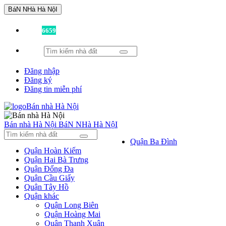
BáN NHà Hà NộI
Đã có
6659
tin được đăng!
Đăng nhập
Đăng ký
Đăng tin miễn phí
Bán nhà Hà Nội
BáN NHà Hà NộI
Quận Ba Đình
Quận Hoàn Kiếm
Quận Hai Bà Trưng
Quận Đống Đa
Quận Cầu Giấy
Quận Tây Hồ
Quận khác
Quận Long Biên
Quận Hoàng Mai
Quận Thanh Xuân