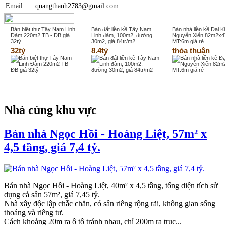
Email
quangthanh2783@gmail.com
Bán biệt thự Tây Nam Linh
Bán đất liền kề Tây Nam
Bán nhà liền kề Đại K
Đàm 220m2 TB - ĐB giá
Linh đàm, 100m2, đường
Nguyễn Xiển 82m2x
32tỷ
30m2, giá 84tr/m2
MT:6m giá rẻ
32tỷ
8.4tỷ
thỏa thuận
Nhà cùng khu vực
Bán nhà Ngọc Hồi - Hoàng Liệt, 57m² x
4,5 tầng, giá 7,4 tỷ.
Bán nhà Ngọc Hồi - Hoàng Liệt, 40m² x 4,5 tầng, tổng diện tích sử
dụng cả sân 57m², giá 7,45 tỷ.
Nhà xây độc lập chắc chắn, có sân riêng rộng rãi, không gian sống
thoáng và riêng tư.
Cách khoảng 20m ra ô tô tránh nhau, chỉ 200m ra trục...