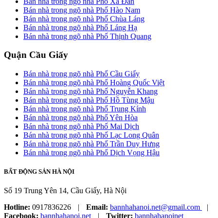
Bán nhà trong ngõ nhà Phố Xã Đàn
Bán nhà trong ngõ nhà Phố Hào Nam
Bán nhà trong ngõ nhà Phố Chùa Láng
Bán nhà trong ngõ nhà Phố Láng Hạ
Bán nhà trong ngõ nhà Phố Thịnh Quang
Quận Cầu Giấy
Bán nhà trong ngõ nhà Phố Cầu Giấy
Bán nhà trong ngõ nhà Phố Hoàng Quốc Việt
Bán nhà trong ngõ nhà Phố Nguyễn Khang
Bán nhà trong ngõ nhà Phố Hồ Tùng Mậu
Bán nhà trong ngõ nhà Phố Trung Kính
Bán nhà trong ngõ nhà Phố Yên Hòa
Bán nhà trong ngõ nhà Phố Mai Dịch
Bán nhà trong ngõ nhà Phố Lạc Long Quân
Bán nhà trong ngõ nhà Phố Trần Duy Hưng
Bán nhà trong ngõ nhà Phố Dịch Vọng Hậu
BẤT ĐỘNG SẢN HÀ NỘI
Số 19 Trung Yên 14, Cầu Giấy, Hà Nội
Hotline:
0917836226
|
Email:
bannhahanoi.net@gmail.com
|
Facebook:
bannhahanoi.net
|
Twitter:
bannhahanoinet