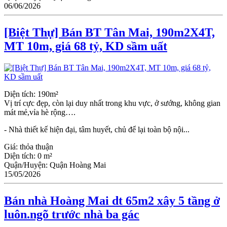
06/06/2026
[Biệt Thự] Bán BT Tân Mai, 190m2X4T,
MT 10m, giá 68 tỷ, KD sầm uất
Diện tích: 190m²
Vị trí cực đẹp, còn lại duy nhất trong khu vực, ở sướng, không gian
mát mẻ,vỉa hè rộng….
- Nhà thiết kế hiện đại, tâm huyết, chủ để lại toàn bộ nội...
Giá:
thỏa thuận
Diện tích:
0 m²
Quận/Huyện:
Quận Hoàng Mai
15/05/2026
Bán nhà Hoàng Mai dt 65m2 xây 5 tầng ở
luôn.ngõ trước nhà ba gác