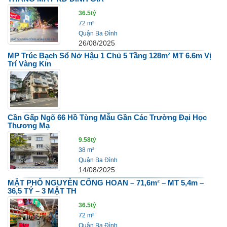
36.5tỷ
72 m²
Quận Ba Đình
26/08/2025
MP Trúc Bạch Sổ Nở Hậu 1 Chủ 5 Tầng 128m² MT 6.6m Vị
Trí Vàng Kin
Cần Gấp Ngõ 66 Hồ Tùng Mẫu Gần Các Trường Đại Học
Thương Mạ
9.58tỷ
38 m²
Quận Ba Đình
14/08/2025
MẶT PHỐ NGUYỄN CÔNG HOAN – 71,6m² – MT 5,4m –
36,5 TỶ – 3 MẶT TH
36.5tỷ
72 m²
Quận Ba Đình