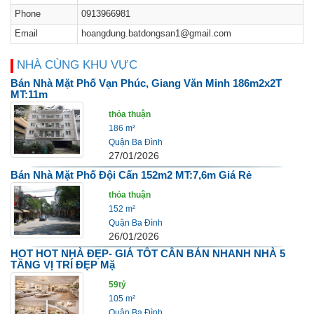
Phone
0913966981
Email
hoangdung.batdongsan1@gmail.com
NHÀ CÙNG KHU VỰC
Bán Nhà Mặt Phố Vạn Phúc, Giang Văn Minh 186m2x2T
MT:11m
thỏa thuận
186 m²
Quận Ba Đình
27/01/2026
Bán Nhà Mặt Phố Đội Cấn 152m2 MT:7,6m Giá Rẻ
thỏa thuận
152 m²
Quận Ba Đình
26/01/2026
HOT HOT NHÀ ĐẸP- GIÁ TỐT CẦN BÁN NHANH NHÀ 5
TẦNG VỊ TRÍ ĐẸP Mặ
59tỷ
105 m²
Quận Ba Đình