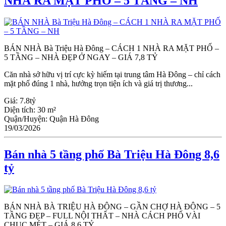
NHÀ RA MẶT PHỐ – 5 TẦNG – NH
BÁN NHÀ Bà Triệu Hà Đông – CÁCH 1 NHÀ RA MẶT PHỐ –
5 TẦNG – NHÀ ĐẸP Ở NGAY – GIÁ 7,8 TỶ
Căn nhà sở hữu vị trí cực kỳ hiếm tại trung tâm Hà Đông – chỉ cách
mặt phố đúng 1 nhà, hưởng trọn tiện ích và giá trị thương...
Giá:
7.8tỷ
Diện tích:
30 m²
Quận/Huyện:
Quận Hà Đông
19/03/2026
Bán nhà 5 tầng phố Bà Triệu Hà Đông 8,6
tỷ
BÁN NHÀ BÀ TRIỆU HÀ ĐÔNG – GẦN CHỢ HÀ ĐÔNG – 5
TẦNG ĐẸP – FULL NỘI THẤT – NHÀ CÁCH PHỐ VÀI
CHỤC MÉT – GIÁ 8.6 TỶ