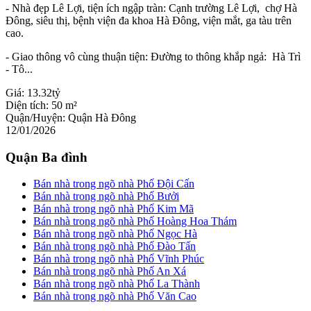
- Nhà đẹp Lê Lợi, tiện ích ngập tràn: Cạnh trường Lê Lợi, chợ Hà
Đông, siêu thị, bệnh viện đa khoa Hà Đông, viện mắt, ga tàu trên
cao.
- Giao thông vô cùng thuận tiện: Đường to thông khắp ngả: Hà Trì
- Tô...
Giá:
13.32tỷ
Diện tích:
50 m²
Quận/Huyện:
Quận Hà Đông
12/01/2026
Quận Ba đình
Bán nhà trong ngõ nhà Phố Đội Cấn
Bán nhà trong ngõ nhà Phố Bưởi
Bán nhà trong ngõ nhà Phố Kim Mã
Bán nhà trong ngõ nhà Phố Hoàng Hoa Thám
Bán nhà trong ngõ nhà Phố Ngọc Hà
Bán nhà trong ngõ nhà Phố Đào Tấn
Bán nhà trong ngõ nhà Phố Vĩnh Phúc
Bán nhà trong ngõ nhà Phố An Xá
Bán nhà trong ngõ nhà Phố La Thành
Bán nhà trong ngõ nhà Phố Văn Cao