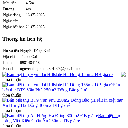
Mặt tiền
4.5m
Đường
4m
Ngày đăng
16-05-2025
Ngày sửa
Ngày hết hạn
21-05-2025
Thông tin liên hệ
Họ và tên
Nguyễn Đăng Khôi
Địa chỉ
Thanh Oai
Phone
0981484118
Email
nguyendangkhoi2391975@gmail.com
Bán biệt thự Hyundai Hillstate Hà Đông 155m2 ĐB giá rẻ
thỏa thuận
Bán
biệt thự BT9 Văn Phú 250m2 Đông Bắc giá rẻ
thỏa thuận
Bán biệt thự
An Hưng Hà Đông 300m2 ĐB giá rẻ
thỏa thuận
Bán biệt thự
Làng Việt Kiều Châu Âu 250m2 TB giá rẻ
thỏa thuận