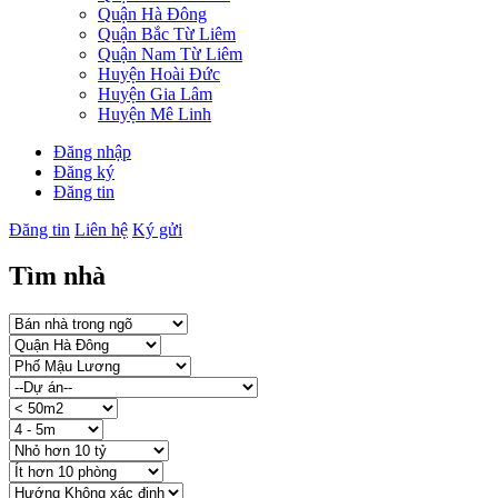
Quận Hà Đông
Quận Bắc Từ Liêm
Quận Nam Từ Liêm
Huyện Hoài Đức
Huyện Gia Lâm
Huyện Mê Linh
Đăng nhập
Đăng ký
Đăng tin
Đăng tin
Liên hệ
Ký gửi
Tìm nhà