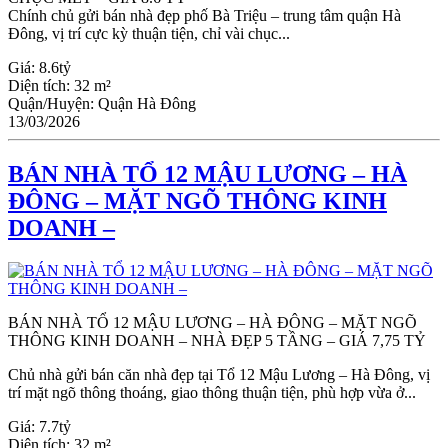
Chính chủ gửi bán nhà đẹp phố Bà Triệu – trung tâm quận Hà
Đông, vị trí cực kỳ thuận tiện, chỉ vài chục...
Giá:
8.6tỷ
Diện tích:
32 m²
Quận/Huyện:
Quận Hà Đông
13/03/2026
BÁN NHÀ TỔ 12 MẬU LƯƠNG – HÀ
ĐÔNG – MẶT NGÕ THÔNG KINH
DOANH –
BÁN NHÀ TỔ 12 MẬU LƯƠNG – HÀ ĐÔNG – MẶT NGÕ
THÔNG KINH DOANH – NHÀ ĐẸP 5 TẦNG – GIÁ 7,75 TỶ
Chủ nhà gửi bán căn nhà đẹp tại Tổ 12 Mậu Lương – Hà Đông, vị
trí mặt ngõ thông thoáng, giao thông thuận tiện, phù hợp vừa ở...
Giá:
7.7tỷ
Diện tích:
32 m²