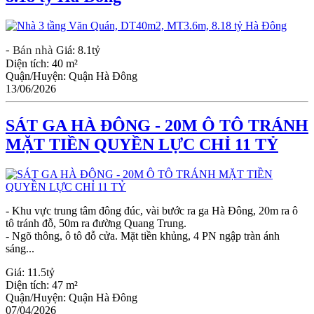
- Bán nhà
Giá:
8.1tỷ
Diện tích:
40 m²
Quận/Huyện:
Quận Hà Đông
13/06/2026
SÁT GA HÀ ĐÔNG - 20M Ô TÔ TRÁNH
MẶT TIỀN QUYỀN LỰC CHỈ 11 TỶ
- Khu vực trung tâm đông đúc, vài bước ra ga Hà Đông, 20m ra ô
tô tránh đỗ, 50m ra đường Quang Trung.
- Ngõ thông, ô tô đỗ cửa. Mặt tiền khủng, 4 PN ngập tràn ánh
sáng...
Giá:
11.5tỷ
Diện tích:
47 m²
Quận/Huyện:
Quận Hà Đông
07/04/2026