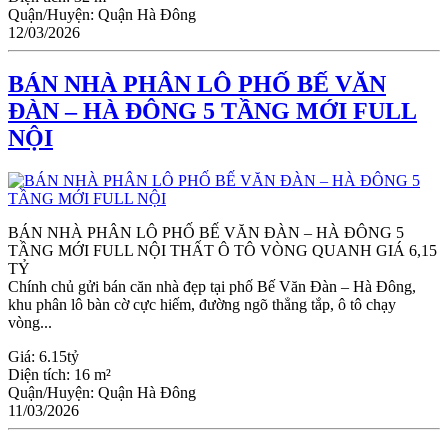
Quận/Huyện:
Quận Hà Đông
12/03/2026
BÁN NHÀ PHÂN LÔ PHỐ BẾ VĂN
ĐÀN – HÀ ĐÔNG 5 TẦNG MỚI FULL
NỘI
BÁN NHÀ PHÂN LÔ PHỐ BẾ VĂN ĐÀN – HÀ ĐÔNG 5
TẦNG MỚI FULL NỘI THẤT Ô TÔ VÒNG QUANH GIÁ 6,15
TỶ
Chính chủ gửi bán căn nhà đẹp tại phố Bế Văn Đàn – Hà Đông,
khu phân lô bàn cờ cực hiếm, đường ngõ thẳng tắp, ô tô chạy
vòng...
Giá:
6.15tỷ
Diện tích:
16 m²
Quận/Huyện:
Quận Hà Đông
11/03/2026