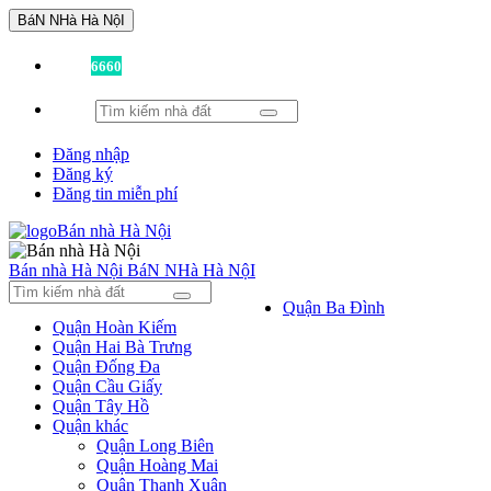
BáN NHà Hà NộI
Đã có
6660
tin được đăng!
Đăng nhập
Đăng ký
Đăng tin miễn phí
Bán nhà Hà Nội
BáN NHà Hà NộI
Quận Ba Đình
Quận Hoàn Kiếm
Quận Hai Bà Trưng
Quận Đống Đa
Quận Cầu Giấy
Quận Tây Hồ
Quận khác
Quận Long Biên
Quận Hoàng Mai
Quận Thanh Xuân