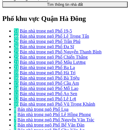
Tìm thông tin nhà đất
Phố khu vực Quận Hà Đông
51
Bán nhà trong ngõ Phố 19-5
46
Bán nhà trong ngõ Phố Lê Trọng Tấn
29
Bán nhà trong ngõ Phố Trần Phú
26
Bán nhà trong ngõ Phố Đa Sĩ
25
Bán nhà trong ngõ Phố Nguyễn Thanh Bình
25
Bán nhà trong ngõ Phố Chiến Thắng
21
Bán nhà trong ngõ Phố Mậu Lương
21
Bán nhà trong ngõ Phố Ba La
19
Bán nhà trong ngõ Phố Hà Trì
16
Bán nhà trong ngõ Phố Bà Triệu
15
Bán nhà trong ngõ Phố Cầu Am
14
Bán nhà trong ngõ Phố Mỗ Lao
12
Bán nhà trong ngõ Phố Ao Sen
12
Bán nhà trong ngõ Phố Lê Lợi
10
Bán nhà trong ngõ Phố Vũ Trọng Khánh
8
Bán nhà trong ngõ Phố Lụa
8
Bán nhà trong ngõ Phố Lê Hồng Phong
7
Bán nhà trong ngõ Phố Nguyễn Văn Trác
5
Bán nhà trong ngõ Phố Bế Văn Đàn