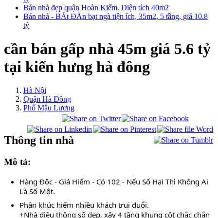
Bán nhà đẹp quận Hoàn Kiếm. Diện tích 40m2
Bán nhà - BÁt ĐÀn bạt ngà tiện ích, 35m2, 5 tầng, giá 10.8
tỷ
cần bán gấp nhà 45m giá 5.6 tỷ
tại kiến hưng hà đông
Hà Nội
Quận Hà Đông
Phố Mậu Lương
Thông tin nhà
Mô tả:
Hàng Độc - Giá Hiếm - Có 102 - Nếu Số Hai Thì Không Ai
Là Số Một.
Phân khúc hiếm nhiều khách trui đuổi.
+Nhà điệu thông số đẹp, xây 4 tầng khung cột chắc chắn