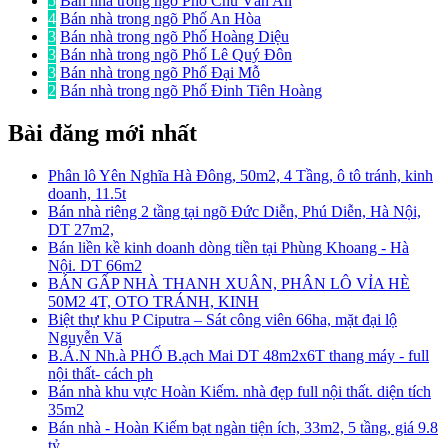
5
Bán nhà trong ngõ Phố Chu Văn An
4
Bán nhà trong ngõ Phố An Hòa
3
Bán nhà trong ngõ Phố Hoàng Diệu
3
Bán nhà trong ngõ Phố Lê Quý Đôn
3
Bán nhà trong ngõ Phố Đại Mỗ
2
Bán nhà trong ngõ Phố Đinh Tiên Hoàng
Bài đăng mới nhất
Phân lô Yên Nghĩa Hà Đông, 50m2, 4 Tầng, ô tô tránh, kinh
doanh, 11.5t
Bán nhà riêng 2 tầng tại ngõ Đức Diễn, Phú Diễn, Hà Nội,
DT 27m2,
Bán liền kề kinh doanh dòng tiền tại Phùng Khoang - Hà
Nội. DT 66m2
BÁN GẤP NHÀ THANH XUÂN, PHÂN LÔ VỈA HÈ
50M2 4T, OTO TRÁNH, KINH
Biệt thự khu P Ciputra – Sát công viên 66ha, mặt đại lộ
Nguyễn Vă
B.Á.N Nh.à PHỐ B.ạch Mai DT 48m2x6T thang máy - full
nội thất- cách ph
Bán nhà khu vực Hoàn Kiếm. nhà đẹp full nội thất. diện tích
35m2
Bán nhà - Hoàn Kiếm bạt ngàn tiện ích, 33m2, 5 tầng, giá 9.8
tỷ