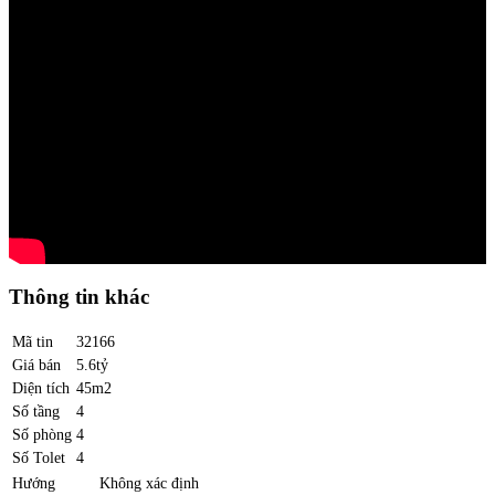
Thông tin khác
Mã tin
32166
Giá bán
5.6tỷ
Diện tích
45m2
Số tầng
4
Số phòng
4
Số Tolet
4
Hướng
Không xác định