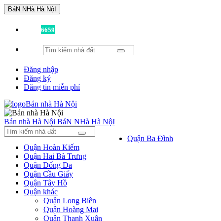
BáN NHà Hà NộI
Đã có
6659
tin được đăng!
Đăng nhập
Đăng ký
Đăng tin miễn phí
Bán nhà Hà Nội
BáN NHà Hà NộI
Quận Ba Đình
Quận Hoàn Kiếm
Quận Hai Bà Trưng
Quận Đống Đa
Quận Cầu Giấy
Quận Tây Hồ
Quận khác
Quận Long Biên
Quận Hoàng Mai
Quận Thanh Xuân