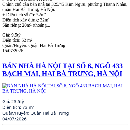
Chính chủ cần bán nhà tại 325/45 Kim Ngưu, phường Thanh Nhàn,
quận Hai Bà Trưng, Hà Nội.
+ Diện tích sổ đỏ: 52m²
Diện tích xây dựng: 32m²
Sân riêng: 20m² (thoáng...
Giá:
9.5tỷ
Diện tích:
52 m²
Quận/Huyện:
Quận Hai Bà Trưng
15/07/2026
BÁN NHÀ HÀ NỘI TẠI SỐ 6, NGÕ 433
BẠCH MAI, HAI BÀ TRƯNG, HÀ NỘI
Giá:
23.5tỷ
Diện tích:
73 m²
Quận/Huyện:
Quận Hai Bà Trưng
04/07/2026