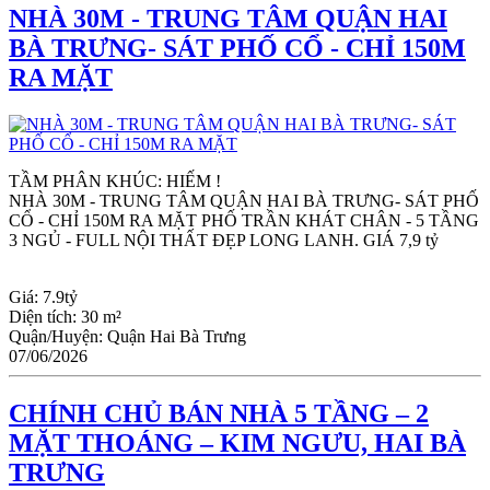
NHÀ 30M - TRUNG TÂM QUẬN HAI
BÀ TRƯNG- SÁT PHỐ CỔ - CHỈ 150M
RA MẶT
TẦM PHÂN KHÚC: HIẾM !
NHÀ 30M - TRUNG TÂM QUẬN HAI BÀ TRƯNG- SÁT PHỐ 
CỔ - CHỈ 150M RA MẶT PHỐ TRẦN KHÁT CHÂN - 5 TẦNG 
3 NGỦ - FULL NỘI THẤT ĐẸP LONG LANH. GIÁ 7,9 tỷ
Giá:
7.9tỷ
Diện tích:
30 m²
Quận/Huyện:
Quận Hai Bà Trưng
07/06/2026
CHÍNH CHỦ BÁN NHÀ 5 TẦNG – 2
MẶT THOÁNG – KIM NGƯU, HAI BÀ
TRƯNG