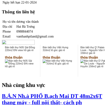
Ngày hết hạn
22-01-2024
Thông tin liên hệ
Họ và tên
dương văn thành
Địa chỉ
Hai Bà Trưng
Phone
0988844074
Email
vanthanhptland@gmail.com
Bán biệt thự N05 Sài Đồng
Bán biệt thự Việt Hưng
Bán biệt thự D’.Palai
220m2 ĐN view hồ giá rẻ
316m2 lô góc giá rẻ
Louis - Nguyễn Văn 
158m2 giá rẻ
thỏa thuận
thỏa thuận
thỏa thuận
Nhà cùng khu vực
B.Á.N Nh.à PHỐ B.ạch Mai DT 48m2x6T
thang máy - full nội thất- cách ph