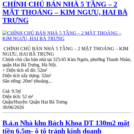
CHÍNH CHỦ BÁN NHÀ 5 TẦNG – 2
MẶT THOÁNG – KIM NGƯU, HAI BÀ
TRƯNG
CHÍNH CHỦ BÁN NHÀ 5 TẦNG – 2 MẶT THOÁNG – KIM
NGƯU, HAI BÀ TRƯNG
Chính chủ cần bán nhà tại 325/45 Kim Ngưu, phường Thanh Nhàn,
quận Hai Bà Trưng, Hà Nội.
+ Diện tích sổ đỏ: 52m²
Diện tích xây dựng: 32m²
Sân riêng: 20m² (thoáng...
Giá:
9.5tỷ
Diện tích:
52 m²
Quận/Huyện:
Quận Hai Bà Trưng
30/06/2026
B.á.n Nhà khu Bách Khoa DT 130m2 mặt
tiền 6.5m- ô tô tránh kinh doanh