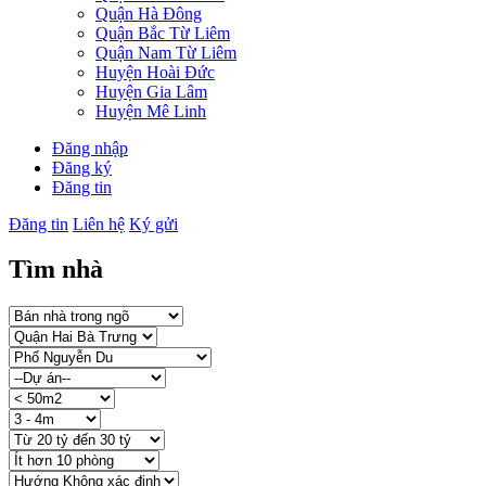
Quận Hà Đông
Quận Bắc Từ Liêm
Quận Nam Từ Liêm
Huyện Hoài Đức
Huyện Gia Lâm
Huyện Mê Linh
Đăng nhập
Đăng ký
Đăng tin
Đăng tin
Liên hệ
Ký gửi
Tìm nhà