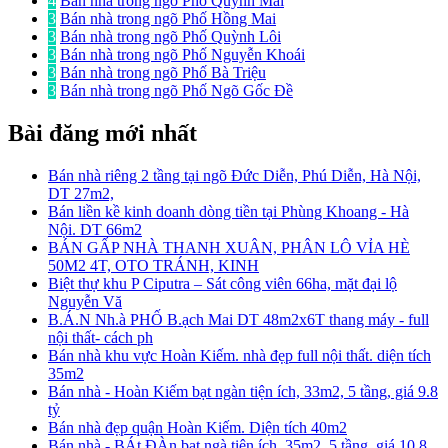
4
Bán nhà trong ngõ Phố Quỳnh Mai
3
Bán nhà trong ngõ Phố Hồng Mai
3
Bán nhà trong ngõ Phố Quỳnh Lôi
3
Bán nhà trong ngõ Phố Nguyễn Khoái
3
Bán nhà trong ngõ Phố Bà Triệu
3
Bán nhà trong ngõ Phố Ngõ Gốc Đề
Bài đăng mới nhất
Bán nhà riêng 2 tầng tại ngõ Đức Diễn, Phú Diễn, Hà Nội,
DT 27m2,
Bán liền kề kinh doanh dòng tiền tại Phùng Khoang - Hà
Nội. DT 66m2
BÁN GẤP NHÀ THANH XUÂN, PHÂN LÔ VỈA HÈ
50M2 4T, OTO TRÁNH, KINH
Biệt thự khu P Ciputra – Sát công viên 66ha, mặt đại lộ
Nguyễn Vă
B.Á.N Nh.à PHỐ B.ạch Mai DT 48m2x6T thang máy - full
nội thất- cách ph
Bán nhà khu vực Hoàn Kiếm. nhà đẹp full nội thất. diện tích
35m2
Bán nhà - Hoàn Kiếm bạt ngàn tiện ích, 33m2, 5 tầng, giá 9.8
tỷ
Bán nhà đẹp quận Hoàn Kiếm. Diện tích 40m2
Bán nhà - BÁt ĐÀn bạt ngà tiện ích, 35m2, 5 tầng, giá 10.8