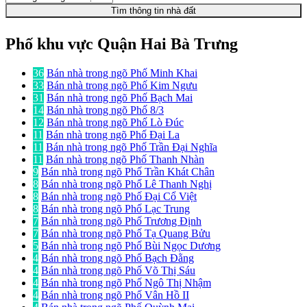
Tìm thông tin nhà đất
Phố khu vực Quận Hai Bà Trưng
36
Bán nhà trong ngõ Phố Minh Khai
33
Bán nhà trong ngõ Phố Kim Ngưu
31
Bán nhà trong ngõ Phố Bạch Mai
14
Bán nhà trong ngõ Phố 8/3
12
Bán nhà trong ngõ Phố Lò Đúc
11
Bán nhà trong ngõ Phố Đại La
11
Bán nhà trong ngõ Phố Trần Đại Nghĩa
11
Bán nhà trong ngõ Phố Thanh Nhàn
9
Bán nhà trong ngõ Phố Trần Khát Chân
8
Bán nhà trong ngõ Phố Lê Thanh Nghị
8
Bán nhà trong ngõ Phố Đại Cổ Việt
8
Bán nhà trong ngõ Phố Lạc Trung
7
Bán nhà trong ngõ Phố Trương Định
7
Bán nhà trong ngõ Phố Tạ Quang Bửu
5
Bán nhà trong ngõ Phố Bùi Ngọc Dương
4
Bán nhà trong ngõ Phố Bạch Đằng
4
Bán nhà trong ngõ Phố Võ Thị Sáu
4
Bán nhà trong ngõ Phố Ngô Thị Nhậm
4
Bán nhà trong ngõ Phố Vân Hồ II