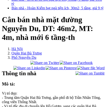
tỷ
Bán nhà - Hoàn Kiếm bạt ngà tiện ích, 30m2, 5 tầng, giá 9 tỷ
Cân bán nhà mặt đường
Nguyễn Du, DT: 46m2, MT:
4m, nhà mới 6 tầng-th
Hà Nội
Quận Hai Bà Trưng
Phố Nguyễn Du
Thông tin nhà
Mô tả:
Vị trí đẹp:
- Trung tâm Quận Hai Bà Trưng, gần phố đi bộ Trần Nhân Tông,
công viên Thống Nhất.
- Vị trí đắc địa di chuyển lên Hồ Gươm, sang các quận Hai Bà