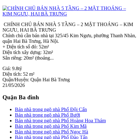
CHÍNH CHỦ BÁN NHÀ 5 TẦNG – 2 MẶT THOÁNG – KIM
NGƯU, HAI BÀ TRƯNG
Chính chủ cần bán nhà tại 325/45 Kim Ngưu, phường Thanh Nhàn,
quận Hai Bà Trưng, Hà Nội.
+ Diện tích sổ đỏ: 52m²
Diện tích xây dựng: 32m²
Sân riêng: 20m² (thoáng...
Giá:
9.8tỷ
Diện tích:
52 m²
Quận/Huyện:
Quận Hai Bà Trưng
21/05/2026
Quận Ba đình
Bán nhà trong ngõ nhà Phố Đội Cấn
Bán nhà trong ngõ nhà Phố Bưởi
Bán nhà trong ngõ nhà Phố Hoàng Hoa Thám
Bán nhà trong ngõ nhà Phố Kim Mã
Bán nhà trong ngõ nhà Phố Ngọc Hà
Bán nhà trong ngõ nhà Phố Đào Tấn