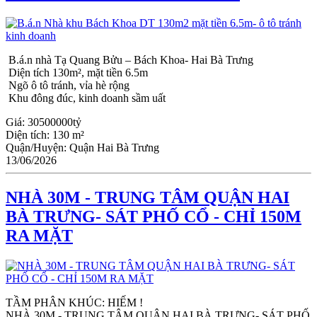
B.á.n nhà Tạ Quang Bửu – Bách Khoa- Hai Bà Trưng
Diện tích 130m², mặt tiền 6.5m
Ngõ ô tô tránh, vỉa hè rộng
Khu đông đúc, kinh doanh sầm uất
Giá:
30500000tỷ
Diện tích:
130 m²
Quận/Huyện:
Quận Hai Bà Trưng
13/06/2026
NHÀ 30M - TRUNG TÂM QUẬN HAI
BÀ TRƯNG- SÁT PHỐ CỔ - CHỈ 150M
RA MẶT
TẦM PHÂN KHÚC: HIẾM !
NHÀ 30M - TRUNG TÂM QUẬN HAI BÀ TRƯNG- SÁT PHỐ 