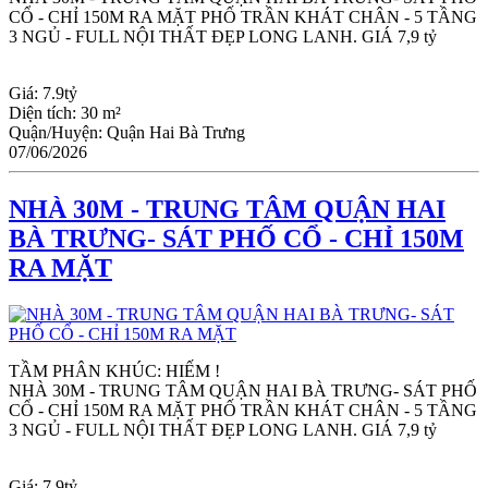
CỔ - CHỈ 150M RA MẶT PHỐ TRẦN KHÁT CHÂN - 5 TẦNG 
3 NGỦ - FULL NỘI THẤT ĐẸP LONG LANH. GIÁ 7,9 tỷ
Giá:
7.9tỷ
Diện tích:
30 m²
Quận/Huyện:
Quận Hai Bà Trưng
07/06/2026
NHÀ 30M - TRUNG TÂM QUẬN HAI
BÀ TRƯNG- SÁT PHỐ CỔ - CHỈ 150M
RA MẶT
TẦM PHÂN KHÚC: HIẾM !
NHÀ 30M - TRUNG TÂM QUẬN HAI BÀ TRƯNG- SÁT PHỐ 
CỔ - CHỈ 150M RA MẶT PHỐ TRẦN KHÁT CHÂN - 5 TẦNG 
3 NGỦ - FULL NỘI THẤT ĐẸP LONG LANH. GIÁ 7,9 tỷ
Giá:
7.9tỷ