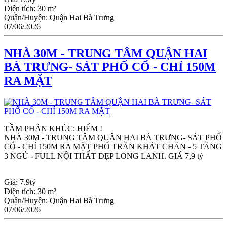
Diện tích:
30 m²
Quận/Huyện:
Quận Hai Bà Trưng
07/06/2026
NHÀ 30M - TRUNG TÂM QUẬN HAI
BÀ TRƯNG- SÁT PHỐ CỔ - CHỈ 150M
RA MẶT
TẦM PHÂN KHÚC: HIẾM !
NHÀ 30M - TRUNG TÂM QUẬN HAI BÀ TRƯNG- SÁT PHỐ 
CỔ - CHỈ 150M RA MẶT PHỐ TRẦN KHÁT CHÂN - 5 TẦNG 
3 NGỦ - FULL NỘI THẤT ĐẸP LONG LANH. GIÁ 7,9 tỷ
Giá:
7.9tỷ
Diện tích:
30 m²
Quận/Huyện:
Quận Hai Bà Trưng
07/06/2026