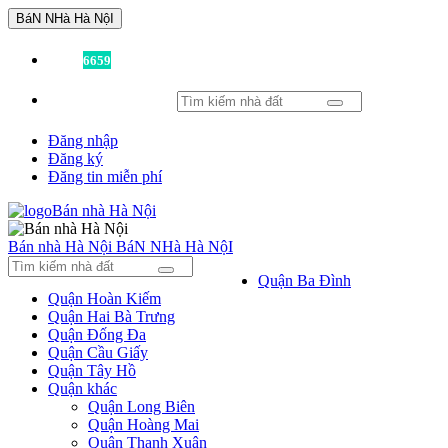
BáN NHà Hà NộI
Đã có
6659
tin được đăng!
Đăng nhập
Đăng ký
Đăng tin miễn phí
Bán nhà Hà Nội
BáN NHà Hà NộI
Quận Ba Đình
Quận Hoàn Kiếm
Quận Hai Bà Trưng
Quận Đống Đa
Quận Cầu Giấy
Quận Tây Hồ
Quận khác
Quận Long Biên
Quận Hoàng Mai
Quận Thanh Xuân