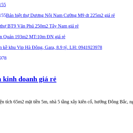
155
Bán biệt thự Dương Nội Nam Cường M9 dt 225m2 giá rẻ
t thự BT9 Văn Phú 250m2 Tây Nam giá rẻ
Văn Quán 193m2 MT:10m ĐN giá rẻ
ền kề khu Vip Hà Đông, Gara, 8.9 tỷ. LH: 0941923978
kinh doanh giá rẻ
 tích 65m2 mặt tiền 5m, nhà 5 tầng xây kiên cố, hướng Đông Bắc, ngõ 