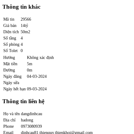
Thông tin khác
Mã tin
29566
Giá bán
14tỷ
Diện tích
50m2
Số tầng
4
Số phòng
4
Số Tolet
0
Hướng
Không xác định
Mặt tiền
5m
Đường
0m
Ngày đăng
04-03-2024
Ngày sửa
Ngày hết hạn
09-03-2024
Thông tin liên hệ
Họ và tên
dangdinhcau
Địa chỉ
hadong
Phone
0973080939
Email
dinhcau81.thienquy.thienkhoi@gmail.com