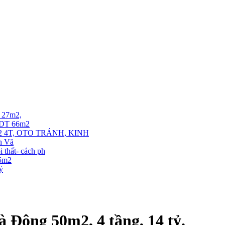
T 27m2,
. DT 66m2
 4T, OTO TRÁNH, KINH
ễn Vă
thất- cách ph
35m2
tỷ
 Đông 50m2, 4 tầng, 14 tỷ.