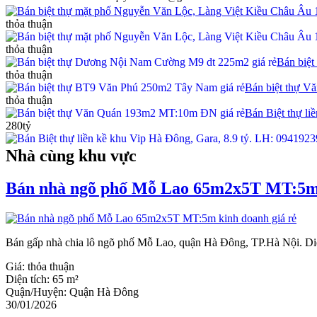
Bán biệt thự mặt phố Nguyễn Văn Lộc, Làng Việt Kiều Châu Âu 
thỏa thuận
thỏa thuận
Bán biệ
thỏa thuận
Bán biệt thự 
thỏa thuận
Bán Biệt thự li
280tỷ
Nhà cùng khu vực
Bán nhà ngõ phố Mỗ Lao 65m2x5T MT:5m 
Bán gấp nhà chia lô ngõ phố Mỗ Lao, quận Hà Đông, TP.Hà Nội. Diện
Giá:
thỏa thuận
Diện tích:
65 m²
Quận/Huyện:
Quận Hà Đông
30/01/2026