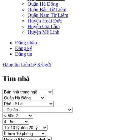
Quận Hà Đông
Quận Bắc Từ Liêm
Quận Nam Từ Liêm
Huyện Hoài Đức
Huyện Gia Lâm
Huyện Mê Linh
Đăng nhập
Đăng ký
Đăng tin
Đăng tin
Liên hệ
Ký gửi
Tìm nhà