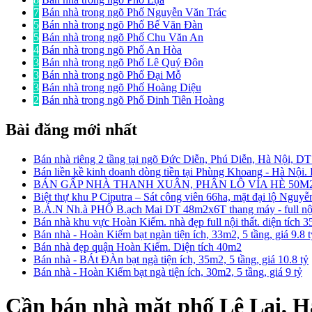
7
Bán nhà trong ngõ Phố Nguyễn Văn Trác
5
Bán nhà trong ngõ Phố Bế Văn Đàn
5
Bán nhà trong ngõ Phố Chu Văn An
4
Bán nhà trong ngõ Phố An Hòa
3
Bán nhà trong ngõ Phố Lê Quý Đôn
3
Bán nhà trong ngõ Phố Đại Mỗ
3
Bán nhà trong ngõ Phố Hoàng Diệu
2
Bán nhà trong ngõ Phố Đinh Tiên Hoàng
Bài đăng mới nhất
Bán nhà riêng 2 tầng tại ngõ Đức Diễn, Phú Diễn, Hà Nội, D
Bán liền kề kinh doanh dòng tiền tại Phùng Khoang - Hà Nội
BÁN GẤP NHÀ THANH XUÂN, PHÂN LÔ VỈA HÈ 50M2
Biệt thự khu P Ciputra – Sát công viên 66ha, mặt đại lộ Nguy
B.Á.N Nh.à PHỐ B.ạch Mai DT 48m2x6T thang máy - full nội 
Bán nhà khu vực Hoàn Kiếm. nhà đẹp full nội thất. diện tích 
Bán nhà - Hoàn Kiếm bạt ngàn tiện ích, 33m2, 5 tầng, giá 9.8 
Bán nhà đẹp quận Hoàn Kiếm. Diện tích 40m2
Bán nhà - BÁt ĐÀn bạt ngà tiện ích, 35m2, 5 tầng, giá 10.8 tỷ
Bán nhà - Hoàn Kiếm bạt ngà tiện ích, 30m2, 5 tầng, giá 9 tỷ
Cần bán nhà mặt phố Lê Lai, Hà