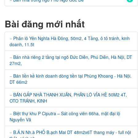
Bài đăng mới nhất
Phân lô Yên Nghĩa Hà Đông, 50m2, 4 Tầng, ô tô tránh, kinh
doanh, 11.5t
Bán nhà riêng 2 tầng tại ngõ Đức Diễn, Phú Diễn, Hà Nội, DT
27m2,
Bán liền kề kinh doanh dòng tiền tại Phùng Khoang - Hà Nội.
DT 66m2
BÁN GẤP NHÀ THANH XUÂN, PHÂN LÔ VỈA HÈ 50M2 4T,
OTO TRÁNH, KINH
Biệt thự khu P Ciputra – Sát công viên 66ha, mặt đại lộ
Nguyễn Vă
B.Á.N Nh.à PHỐ B.ạch Mai DT 48m2x6T thang máy - full nội