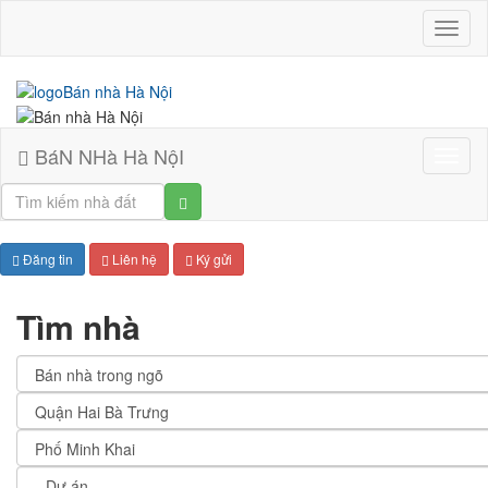
BáN
NHà
Hà
NộI
BáN NHà Hà NộI
Bán
nhà
Hà
Nội
Đăng tin
Liên hệ
Ký gửi
Tìm nhà