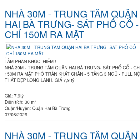
NHÀ 30M - TRUNG TÂM QUẬN
HAI BÀ TRƯNG- SÁT PHỐ CỔ -
CHỈ 150M RA MẶT
TẦM PHÂN KHÚC: HIẾM !
NHÀ 30M - TRUNG TÂM QUẬN HAI BÀ TRƯNG- SÁT PHỐ CỔ - CHỈ
150M RA MẶT PHỐ TRẦN KHÁT CHÂN - 5 TẦNG 3 NGỦ - FULL NỘI
THẤT ĐẸP LONG LANH. GIÁ 7,9 tỷ
Giá:
7.9tỷ
Diện tích:
30 m²
Quận/Huyện:
Quận Hai Bà Trưng
07/06/2026
NHÀ 30M - TRUNG TÂM QUẬN