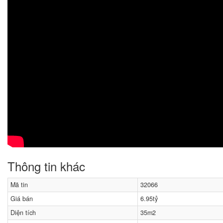
Thông tin khác
Mã tin
32066
Giá bán
6.95tỷ
Diện tích
35m2