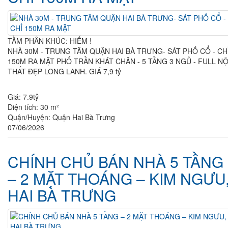
TẦM PHÂN KHÚC: HIẾM !
NHÀ 30M - TRUNG TÂM QUẬN HAI BÀ TRƯNG- SÁT PHỐ CỔ - CHỈ
150M RA MẶT PHỐ TRẦN KHÁT CHÂN - 5 TẦNG 3 NGỦ - FULL NỘI
THẤT ĐẸP LONG LANH. GIÁ 7,9 tỷ
Giá:
7.9tỷ
Diện tích:
30 m²
Quận/Huyện:
Quận Hai Bà Trưng
07/06/2026
CHÍNH CHỦ BÁN NHÀ 5 TẦNG
– 2 MẶT THOÁNG – KIM NGƯU
HAI BÀ TRƯNG