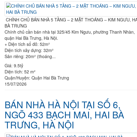
CHÍNH CHỦ BÁN NHÀ 5 TẦNG – 2 MẶT THOÁNG – KIM NGƯU, HA
BÀ TRƯNG
Chính chủ cần bán nhà tại 325/45 Kim Ngưu, phường Thanh Nhàn,
quận Hai Bà Trưng, Hà Nội.
+ Diện tích sổ đỏ: 52m²
Diện tích xây dựng: 32m²
Sân riêng: 20m² (thoáng...
Giá:
9.5tỷ
Diện tích:
52 m²
Quận/Huyện:
Quận Hai Bà Trưng
15/07/2026
BÁN NHÀ HÀ NỘI TẠI SỐ 6,
NGÕ 433 BẠCH MAI, HAI BÀ
TRƯNG, HÀ NỘI