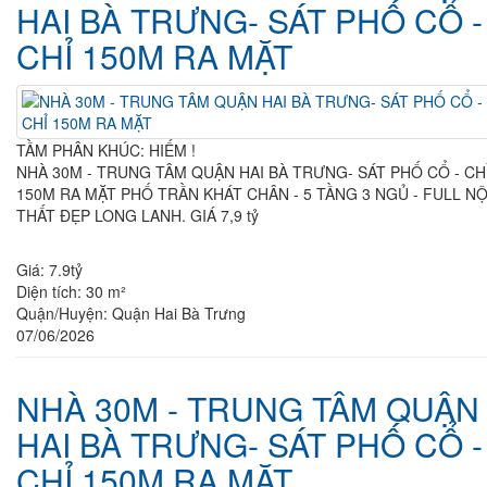
HAI BÀ TRƯNG- SÁT PHỐ CỔ -
CHỈ 150M RA MẶT
TẦM PHÂN KHÚC: HIẾM !
NHÀ 30M - TRUNG TÂM QUẬN HAI BÀ TRƯNG- SÁT PHỐ CỔ - CHỈ
150M RA MẶT PHỐ TRẦN KHÁT CHÂN - 5 TẦNG 3 NGỦ - FULL NỘI
THẤT ĐẸP LONG LANH. GIÁ 7,9 tỷ
Giá:
7.9tỷ
Diện tích:
30 m²
Quận/Huyện:
Quận Hai Bà Trưng
07/06/2026
NHÀ 30M - TRUNG TÂM QUẬN
HAI BÀ TRƯNG- SÁT PHỐ CỔ -
CHỈ 150M RA MẶT