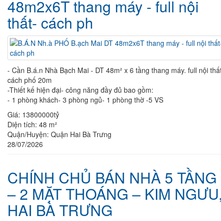
48m2x6T thang máy - full nội
thất- cách ph
- Cần B.á.n Nhà Bạch Mai - DT 48m² x 6 tầng thang máy. full nội thấ
cách phố 20m
-Thiết kế hiện đại- công năng đầy đủ bao gồm:
- 1 phòng khách- 3 phòng ngủ- 1 phòng thờ -5 VS
Giá:
13800000tỷ
Diện tích:
48 m²
Quận/Huyện:
Quận Hai Bà Trưng
28/07/2026
CHÍNH CHỦ BÁN NHÀ 5 TẦNG
– 2 MẶT THOÁNG – KIM NGƯU
HAI BÀ TRƯNG