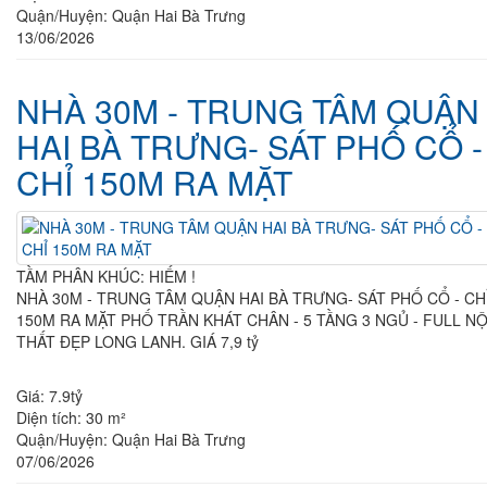
Quận/Huyện:
Quận Hai Bà Trưng
13/06/2026
NHÀ 30M - TRUNG TÂM QUẬN
HAI BÀ TRƯNG- SÁT PHỐ CỔ -
CHỈ 150M RA MẶT
TẦM PHÂN KHÚC: HIẾM !
NHÀ 30M - TRUNG TÂM QUẬN HAI BÀ TRƯNG- SÁT PHỐ CỔ - CHỈ
150M RA MẶT PHỐ TRẦN KHÁT CHÂN - 5 TẦNG 3 NGỦ - FULL NỘI
THẤT ĐẸP LONG LANH. GIÁ 7,9 tỷ
Giá:
7.9tỷ
Diện tích:
30 m²
Quận/Huyện:
Quận Hai Bà Trưng
07/06/2026