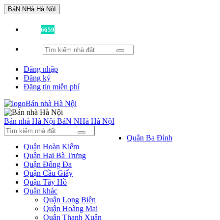
BáN NHà Hà NộI
Đã có
6659
tin được đăng!
Đăng nhập
Đăng ký
Đăng tin miễn phí
Bán nhà Hà Nội
BáN NHà Hà NộI
Quận Ba Đình
Quận Hoàn Kiếm
Quận Hai Bà Trưng
Quận Đống Đa
Quận Cầu Giấy
Quận Tây Hồ
Quận khác
Quận Long Biên
Quận Hoàng Mai
Quận Thanh Xuân