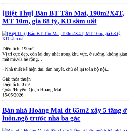
[Biệt Thự] Bán BT Tân Mai, 190m2X4T,
MT 10m, giá 68 tỷ, KD sầm uất
Diện tích: 190m²
Vị trí cực đẹp, còn lại duy nhất trong khu vực, ở sướng, không gian
mát mẻ,vỉa hè rộng….
- Nhà thiết kế hiện đại, tâm huyết, chủ để lại toàn bộ nội...
Giá:
thỏa thuận
Diện tích:
0 m²
Quận/Huyện:
Quận Hoàng Mai
15/05/2026
Bán nhà Hoàng Mai dt 65m2 xây 5 tầng ở
luôn.ngõ trước nhà ba gác