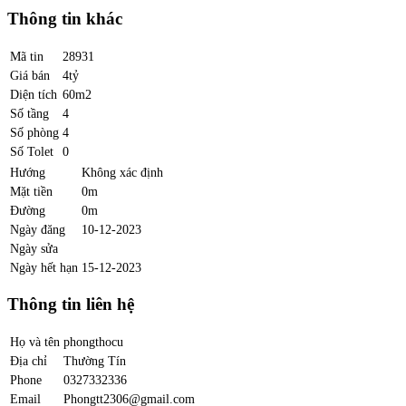
Thông tin khác
Mã tin
28931
Giá bán
4tỷ
Diện tích
60m2
Số tầng
4
Số phòng
4
Số Tolet
0
Hướng
Không xác định
Mặt tiền
0m
Đường
0m
Ngày đăng
10-12-2023
Ngày sửa
Ngày hết hạn
15-12-2023
Thông tin liên hệ
Họ và tên
phongthocu
Địa chỉ
Thường Tín
Phone
0327332336
Email
Phongtt2306@gmail.com