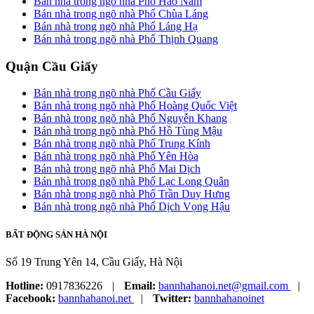
Bán nhà trong ngõ nhà Phố Hào Nam
Bán nhà trong ngõ nhà Phố Chùa Láng
Bán nhà trong ngõ nhà Phố Láng Hạ
Bán nhà trong ngõ nhà Phố Thịnh Quang
Quận Cầu Giấy
Bán nhà trong ngõ nhà Phố Cầu Giấy
Bán nhà trong ngõ nhà Phố Hoàng Quốc Việt
Bán nhà trong ngõ nhà Phố Nguyễn Khang
Bán nhà trong ngõ nhà Phố Hồ Tùng Mậu
Bán nhà trong ngõ nhà Phố Trung Kính
Bán nhà trong ngõ nhà Phố Yên Hòa
Bán nhà trong ngõ nhà Phố Mai Dịch
Bán nhà trong ngõ nhà Phố Lạc Long Quân
Bán nhà trong ngõ nhà Phố Trần Duy Hưng
Bán nhà trong ngõ nhà Phố Dịch Vọng Hậu
BẤT ĐỘNG SẢN HÀ NỘI
Số 19 Trung Yên 14, Cầu Giấy, Hà Nội
Hotline:
0917836226
|
Email:
bannhahanoi.net@gmail.com
|
Facebook:
bannhahanoi.net
|
Twitter:
bannhahanoinet