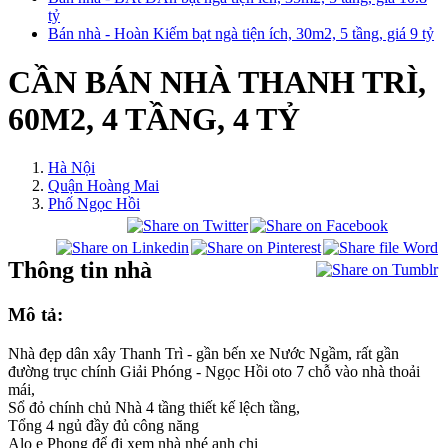
tỷ
Bán nhà - Hoàn Kiếm bạt ngà tiện ích, 30m2, 5 tầng, giá 9 tỷ
CẦN BÁN NHÀ THANH TRÌ,
60M2, 4 TẦNG, 4 TỶ
Hà Nội
Quận Hoàng Mai
Phố Ngọc Hồi
Thông tin nhà
Mô tả:
Nhà đẹp dân xây Thanh Trì - gần bến xe Nước Ngầm, rất gần
đường trục chính Giải Phóng - Ngọc Hồi oto 7 chỗ vào nhà thoải
mái,
Sổ đỏ chính chủ Nhà 4 tầng thiết kế lệch tầng,
Tổng 4 ngủ đầy đủ công năng
Alo e Phong để đi xem nhà nhé anh chị