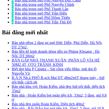
8
Bán nhà trong ngõ Phố Nguyễn Đức Cảnh
6
Bán nhà trong ngõ Phố Nguyễn Chính
6
Bán nhà trong ngõ Phố Thanh Lân
5
Bán nhà trong ngõ Phố Trần Điền
4
Bán nhà trong ngõ Phố Đông Thiên
4
Bán nhà trong ngõ Phố Trần Thủ Độ
Bài đăng mới nhất
Bán nhà riêng 2 tầng tại ngõ Đức Diễn, Phú Diễn, Hà Nội,
DT 27m2,
Bán liền kề kinh doanh dòng tiền tại Phùng Khoang - Hà
Nội. DT 66m2
BÁN GẤP NHÀ THANH XUÂN, PHÂN LÔ VỈA HÈ
50M2 4T, OTO TRÁNH, KINH
Biệt thự khu P Ciputra – Sát công viên 66ha, mặt đại lộ
Nguyễn Vă
B.Á.N Nh.à PHỐ B.ạch Mai DT 48m2x6T thang máy - full
nội thất- cách ph
Bán nhà khu vực Hoàn Kiếm. nhà đẹp full nội thất. diện tích
35m2
Bán nhà - Hoàn Kiếm bạt ngàn tiện ích, 33m2, 5 tầng, giá 9.8
tỷ
Bán nhà đẹp quận Hoàn Kiếm. Diện tích 40m2
Bán nhà - BÁt ĐÀn bạt ngà tiện ích, 35m2, 5 tầng, giá 10.8