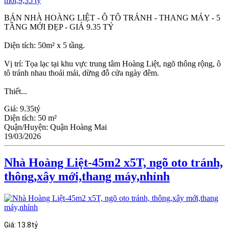
BÁN NHÀ HOÀNG LIỆT - Ô TÔ TRÁNH - THANG MÁY - 5
TẦNG MỚI ĐẸP - GIÁ 9.35 TỶ
Diện tích: 50m² x 5 tầng.
Vị trí: Tọa lạc tại khu vực trung tâm Hoàng Liệt, ngõ thông rộng, ô
tô tránh nhau thoải mái, dừng đỗ cửa ngày đêm.
Thiết...
Giá:
9.35tỷ
Diện tích:
50 m²
Quận/Huyện:
Quận Hoàng Mai
19/03/2026
Nhà Hoàng Liệt-45m2 x5T, ngõ oto tránh,
thông,xây mới,thang máy,nhỉnh
Giá:
13.8tỷ