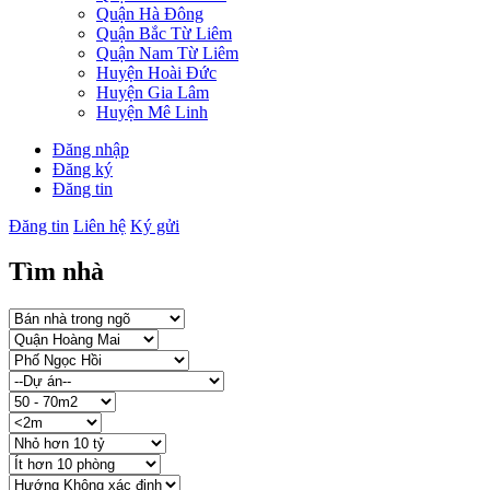
Quận Hà Đông
Quận Bắc Từ Liêm
Quận Nam Từ Liêm
Huyện Hoài Đức
Huyện Gia Lâm
Huyện Mê Linh
Đăng nhập
Đăng ký
Đăng tin
Đăng tin
Liên hệ
Ký gửi
Tìm nhà