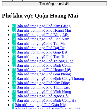
Tìm thông tin nhà đất
Phố khu vực Quận Hoàng Mai
43
Bán nhà trong ngõ Phố Kim Giang
35
Bán nhà trong ngõ Phố Hoàng Mai
33
Bán nhà trong ngõ Phố Bằng Liệt
31
Bán nhà trong ngõ Phố Lĩnh Nam
24
Bán nhà trong ngõ Phố Tân Mai
21
Bán nhà trong ngõ Phố Đại Từ
20
Bán nhà trong ngõ Phố Giáp Bát
19
Bán nhà trong ngõ Phố Tam Trinh
19
Bán nhà trong ngõ Phố Trương Định
18
Bán nhà trong ngõ Phố Định Công
18
Bán nhà trong ngõ Phố Hoàng Liệt
16
Bán nhà trong ngõ Phố Giải Phóng
16
Bán nhà trong ngõ Phố Định Công Thượng
14
Bán nhà trong ngõ Phố Kim Đồng
14
Bán nhà trong ngõ Phố Thịnh Liệt
13
Bán nhà trong ngõ Phố Vĩnh Hưng
13
Bán nhà trong ngõ Phố Ngọc Hồi
13
Bán nhà trong ngõ Phố Định Công Hạ
9
Bán nhà trong ngõ Phố Giáp Nhị