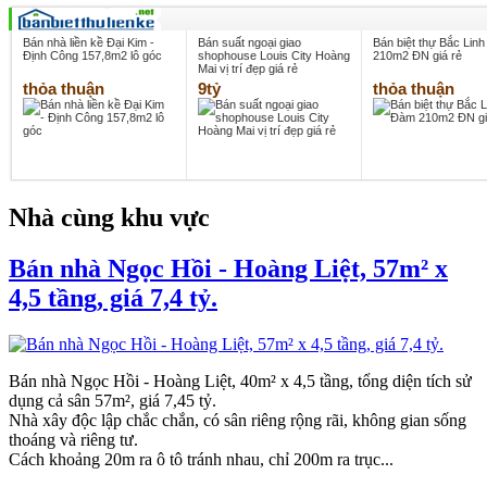
Bán nhà liền kề Đại Kim -
Bán suất ngoại giao
Bán biệt thự Bắc Lin
Định Công 157,8m2 lô góc
shophouse Louis City Hoàng
210m2 ĐN giá rẻ
Mai vị trí đẹp giá rẻ
thỏa thuận
9tỷ
thỏa thuận
Nhà cùng khu vực
Bán nhà Ngọc Hồi - Hoàng Liệt, 57m² x
4,5 tầng, giá 7,4 tỷ.
Bán nhà Ngọc Hồi - Hoàng Liệt, 40m² x 4,5 tầng, tổng diện tích sử
dụng cả sân 57m², giá 7,45 tỷ.
Nhà xây độc lập chắc chắn, có sân riêng rộng rãi, không gian sống
thoáng và riêng tư.
Cách khoảng 20m ra ô tô tránh nhau, chỉ 200m ra trục...