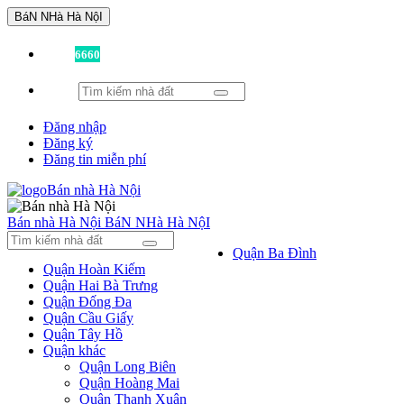
BáN NHà Hà NộI
Đã có
6660
tin được đăng!
Đăng nhập
Đăng ký
Đăng tin miễn phí
Bán nhà Hà Nội
BáN NHà Hà NộI
Quận Ba Đình
Quận Hoàn Kiếm
Quận Hai Bà Trưng
Quận Đống Đa
Quận Cầu Giấy
Quận Tây Hồ
Quận khác
Quận Long Biên
Quận Hoàng Mai
Quận Thanh Xuân