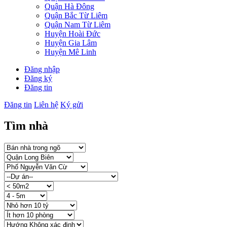
Quận Hà Đông
Quận Bắc Từ Liêm
Quận Nam Từ Liêm
Huyện Hoài Đức
Huyện Gia Lâm
Huyện Mê Linh
Đăng nhập
Đăng ký
Đăng tin
Đăng tin
Liên hệ
Ký gửi
Tìm nhà