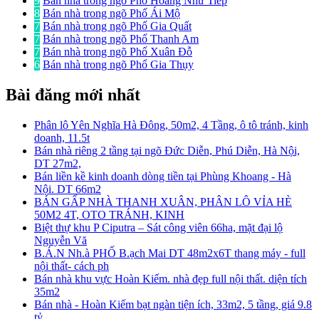
9
Bán nhà trong ngõ Phố Hoàng Như Tiếp
8
Bán nhà trong ngõ Phố Ái Mộ
7
Bán nhà trong ngõ Phố Gia Quất
7
Bán nhà trong ngõ Phố Thanh Am
7
Bán nhà trong ngõ Phố Xuân Đỗ
6
Bán nhà trong ngõ Phố Gia Thụy
Bài đăng mới nhất
Phân lô Yên Nghĩa Hà Đông, 50m2, 4 Tầng, ô tô tránh, kinh
doanh, 11.5t
Bán nhà riêng 2 tầng tại ngõ Đức Diễn, Phú Diễn, Hà Nội,
DT 27m2,
Bán liền kề kinh doanh dòng tiền tại Phùng Khoang - Hà
Nội. DT 66m2
BÁN GẤP NHÀ THANH XUÂN, PHÂN LÔ VỈA HÈ
50M2 4T, OTO TRÁNH, KINH
Biệt thự khu P Ciputra – Sát công viên 66ha, mặt đại lộ
Nguyễn Vă
B.Á.N Nh.à PHỐ B.ạch Mai DT 48m2x6T thang máy - full
nội thất- cách ph
Bán nhà khu vực Hoàn Kiếm. nhà đẹp full nội thất. diện tích
35m2
Bán nhà - Hoàn Kiếm bạt ngàn tiện ích, 33m2, 5 tầng, giá 9.8
tỷ