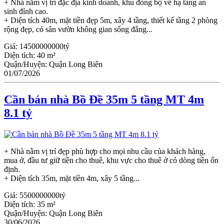
+ Nhà nằm vị trí đặc địa kinh doanh, khu đồng bộ về hạ tầng an
sinh đỉnh cao.
+ Diện tích 40m, mặt tiền đẹp 5m, xây 4 tầng, thiết kế tầng 2 phòng
rộng đẹp, có sân vườn không gian sống đẳng...
Giá:
14500000000tỷ
Diện tích:
40 m²
Quận/Huyện:
Quận Long Biên
01/07/2026
Cần bán nhà Bồ Đề 35m 5 tầng MT 4m
8.1 tỷ
+ Nhà nằm vị trí đẹp phù hợp cho mọi nhu cầu của khách hàng,
mua ở, đầu tư giữ tiền cho thuê, khu vực cho thuê ở có dòng tiền ổn
định.
+ Diện tích 35m, mặt tiền 4m, xây 5 tầng...
Giá:
5500000000tỷ
Diện tích:
35 m²
Quận/Huyện:
Quận Long Biên
30/06/2026