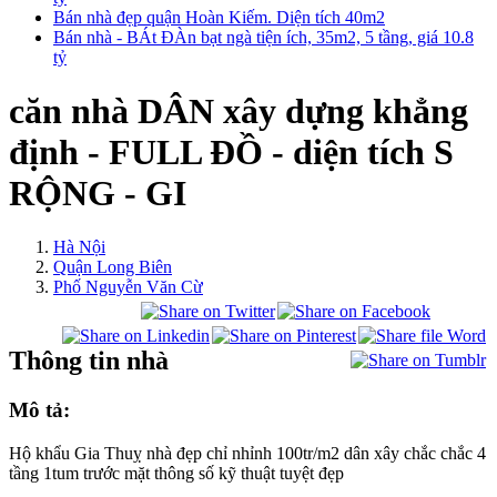
Bán nhà đẹp quận Hoàn Kiếm. Diện tích 40m2
Bán nhà - BÁt ĐÀn bạt ngà tiện ích, 35m2, 5 tầng, giá 10.8
tỷ
căn nhà DÂN xây dựng khẳng
định - FULL ĐỒ - diện tích S
RỘNG - GI
Hà Nội
Quận Long Biên
Phố Nguyễn Văn Cừ
Thông tin nhà
Mô tả:
Hộ khẩu Gia Thuỵ nhà đẹp chỉ nhỉnh 100tr/m2 dân xây chắc chắc 4
tầng 1tum trước mặt thông số kỹ thuật tuyệt đẹp