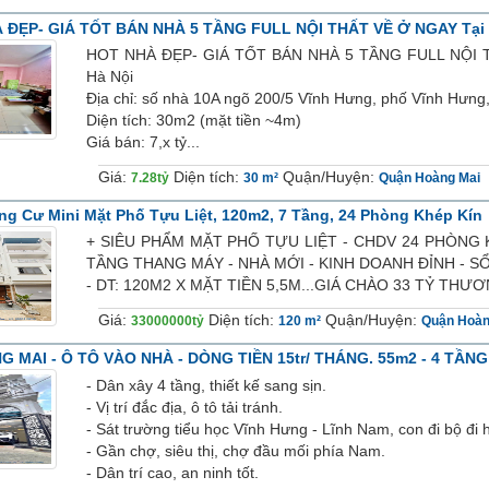
 ĐẸP- GIÁ TỐT BÁN NHÀ 5 TẦNG FULL NỘI THẤT VỀ Ở NGAY Tại
HOT NHÀ ĐẸP- GIÁ TỐT BÁN NHÀ 5 TẦNG FULL NỘI TH
Hà Nội
Địa chỉ: số nhà 10A ngõ 200/5 Vĩnh Hưng, phố Vĩnh Hưn
Diện tích: 30m2 (mặt tiền ~4m)
Giá bán: 7,x tỷ...
Giá:
Diện tích:
Quận/Huyện:
7.28tỷ
30 m²
Quận Hoàng Mai
g Cư Mini Mặt Phố Tựu Liệt, 120m2, 7 Tầng, 24 Phòng Khép Kín
+ SIÊU PHẨM MẶT PHỐ TỰU LIỆT - CHDV 24 PHÒNG K
TẦNG THANG MÁY - NHÀ MỚI - KINH DOANH ĐỈNH - S
- DT: 120M2 X MẶT TIỀN 5,5M...GIÁ CHÀO 33 TỶ TH
Giá:
Diện tích:
Quận/Huyện:
33000000tỷ
120 m²
Quận Hoàn
G MAI - Ô TÔ VÀO NHÀ - DÒNG TIỀN 15tr/ THÁNG. 55m2 - 4 TẦNG
- Dân xây 4 tầng, thiết kế sang sịn.
- Vị trí đắc địa, ô tô tải tránh.
- Sát trường tiểu học Vĩnh Hưng - Lĩnh Nam, con đi bộ đi 
- Gần chợ, siêu thị, chợ đầu mối phía Nam.
- Dân trí cao, an ninh tốt.