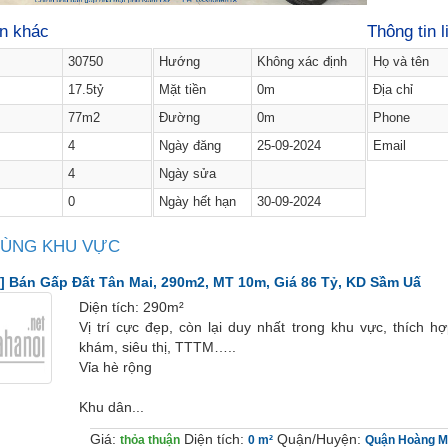
in khác
Thông tin l
30750
Hướng
Không xác định
Họ và tên
17.5tỷ
Mặt tiền
0m
Địa chỉ
77m2
Đường
0m
Phone
4
Ngày đăng
25-09-2024
Email
4
Ngày sửa
0
Ngày hết hạn
30-09-2024
CÙNG KHU VỰC
] Bán Gấp Đất Tân Mai, 290m2, MT 10m, Giá 86 Tỷ, KD Sầm Uấ
Diện tích: 290m²
Vị trí cực đẹp, còn lại duy nhất trong khu vực, thích h
khám, siêu thị, TTTM…..
Vỉa hè rộng
Khu dân...
Giá:
Diện tích:
Quận/Huyện:
thỏa thuận
0 m²
Quận Hoàng M