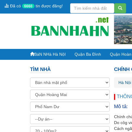
Đã có
tin được đăng!
6660
BáN NHà Hà NộI
Quận Ba Đình
Quận Hoàn
TÌM NHÀ
CHÍNH 
Hà Nội
THÔNG
Mô tả:
Chính ch
Do côg vi
Cách ngã