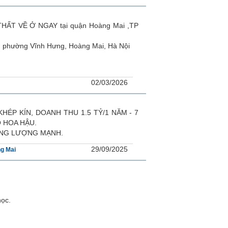
ẤT VỀ Ở NGAY tại quận Hoàng Mai ,TP
g, phường Vĩnh Hưng, Hoàng Mai, Hà Nội
02/03/2026
HÉP KÍN, DOANH THU 1.5 TỶ/1 NĂM - 7
Ổ HOA HẬU.
ƯƠNG LƯỢNG MẠNH.
29/09/2025
g Mai
học.