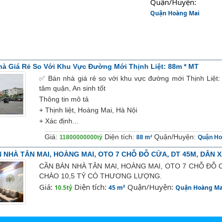
Quận/Huyện: 
Quận Hoàng Mai
à Giá Rẻ So Với Khu Vực Đường Mới Thịnh Liệt: 88m * MT
✅ Bán nhà giá rẻ so với khu vực đường mới Thịnh Liệt:
tâm quận, An sinh tốt
Thông tin mô tả
+ Thịnh liệt, Hoàng Mai, Hà Nội
+ Xác định...
Giá:
Diện tích:
Quận/Huyện:
11800000000tỷ
88 m²
Quận Ho
 NHÀ TÂN MAI, HOÀNG MAI, OTO 7 CHỖ ĐỖ CỬA, DT 45M, DÂN 
CẦN BÁN NHÀ TÂN MAI, HOÀNG MAI, OTO 7 CHỖ ĐỖ C
CHÀO 10,5 TỶ CÓ THƯƠNG LƯỢNG.
Giá:
Diện tích:
Quận/Huyện:
10.5tỷ
45 m²
Quận Hoàng Ma