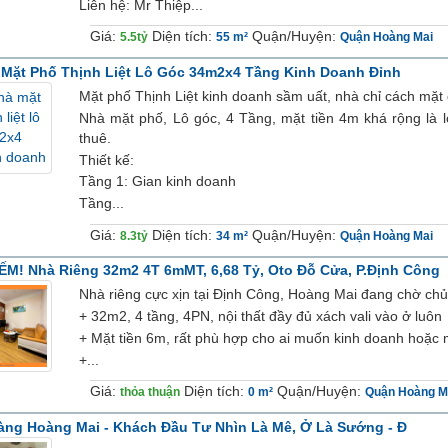
Liên hệ: Mr Thiệp...
Giá:
Diện tích:
Quận/Huyện:
5.5tỷ
55 m²
Quận Hoàng Mai
Mặt Phố Thịnh Liệt Lô Góc 34m2x4 Tầng Kinh Doanh Đỉnh
Mặt phố Thịnh Liệt kinh doanh sầm uất, nhà chỉ cách mặ
Nhà mặt phố, Lô góc, 4 Tầng, mặt tiền 4m khá rộng là l
thuê.
Thiết kế:
Tầng 1: Gian kinh doanh
Tầng...
Giá:
Diện tích:
Quận/Huyện:
8.3tỷ
34 m²
Quận Hoàng Mai
M! Nhà Riêng 32m2 4T 6mMT, 6,68 Tỷ, Oto Đỗ Cửa, P.Định Công
Nhà riêng cực xịn tại Định Công, Hoàng Mai đang chờ ch
+ 32m2, 4 tầng, 4PN, nội thất đầy đủ xách vali vào ở luôn
+ Mặt tiền 6m, rất phù hợp cho ai muốn kinh doanh hoặc
+...
Giá:
Diện tích:
Quận/Huyện:
thỏa thuận
0 m²
Quận Hoàng M
àng Hoàng Mai - Khách Đầu Tư Nhìn Là Mê, Ở Là Sướng - Đ