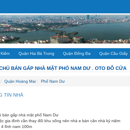
 Kiếm
Quận Hai Bà Trưng
Quận Đống Đa
Quận Cầu Giấy
CHỦ BÁN GẤP NHÀ MẶT PHỐ NAM DƯ . OTO ĐỖ CỬA
Quận Hoàng Mai
Phố Nam Dư
 TIN NHÀ
ủ bán gấp nhà mặt phố Nam Dư
ệc gia đình cần thay đổi khu sống nên nhà e bán căn nhà kỷ niệm
 4 lĩnh nam 100m