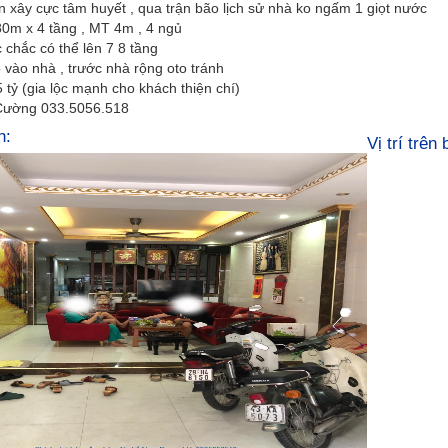
 xây cực tâm huyết , qua trận bão lịch sử nhà ko ngấm 1 giọt nước
80m x 4 tầng , MT 4m , 4 ngủ
chắc có thể lên 7 8 tầng
 vào nhà , trước nhà rộng oto tránh
5 tỷ (gia lộc mạnh cho khách thiện chí)
Cường 033.5056.518
h:
Vị trí trên