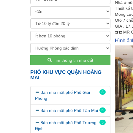
Nhà ở nên
Thiết kế 
Móng cực 
Oto 7 chỗ
GIÁ . 17,
☎️☎️ MR 
Hình ản
Tìm thông tin nhà đất
PHỐ KHU VỰC QUẬN HOÀNG
MAI
Bán nhà mặt phố Phố Giải
8
Phóng
Bán nhà mặt phố Phố Tân Mai
6
Bán nhà mặt phố Phố Trương
5
Định