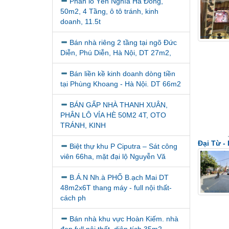
Phân lô Yên Nghĩa Hà Đông,
50m2, 4 Tầng, ô tô tránh, kinh
doanh, 11.5t
Bán nhà riêng 2 tầng tại ngõ Đức
Diễn, Phú Diễn, Hà Nội, DT 27m2,
Bán liền kề kinh doanh dòng tiền
tại Phùng Khoang - Hà Nội. DT 66m2
BÁN GẤP NHÀ THANH XUÂN,
PHÂN LÔ VỈA HÈ 50M2 4T, OTO
TRÁNH, KINH
Đại Từ -
Biệt thự khu P Ciputra – Sát công
viên 66ha, mặt đại lộ Nguyễn Vă
B.Á.N Nh.à PHỐ B.ạch Mai DT
48m2x6T thang máy - full nội thất-
cách ph
Bán nhà khu vực Hoàn Kiếm. nhà