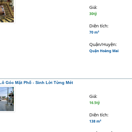
Giá: 
30tỷ
Diện tích: 
70 m²
Quận/Huyện: 
Quận Hoàng Mai
 Lô Góc Mặt Phố - Sinh Lời Từng Mét
Giá: 
16.5tỷ
Diện tích: 
138 m²