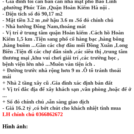
- Gia đình tôi cần bán căn nhà mặt phố Bảo Linh
,phường Phúc Tân ,Quận Hoàn Kiếm Hà nội .
- Diện tích sổ đỏ 90,17 m2
- Mặt tiền 3.2 m ,nở hậu 3.6 m .Sổ đỏ chính chủ
- Nhà hướng Đông Nam,thoáng mát
- Vị trí ở trung tâm quận Hoàn kiếm .Cách hồ Hoàn
Kiếm 1,5 km .Tiện sang phố cổ hàng bạc ,hàng bông
,hàng buồm ...Gần các chợ đầu mối Đồng Xuân ,Long
Biên .Tiện đi các chợ dân sinh ,các siêu thị ,trung tâm
thương mại ,khu vui chơi giải trí ,các trường học ,
bệnh viện lớn nhỏ ...Muôn vàn tiện ích .
+ Đường trước nhà rộng hơn 9 m .Ô tô tránh thoải
mái
+ Nhà 2 tầng xây cũ .Gia đình xác định bán đất
+ Vị trí đắc địa để xây khách sạn ,văn phòng ,hoặc để ở
...
+ Sổ đỏ chính chủ ,sẵn sàng giao dịch
- Giá 16.2 tỷ ,có bớt chút cho khách nhiệt tình mua
LH chính chủ 0366862672
Hình ảnh: