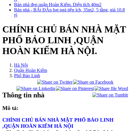
Bán nhà đẹp quận Hoàn Kiếm. Diện tích 40m2
Bán nhà - BÁt ĐÀn bạt ngà tiện ích, 35m2, 5 tầng, giá 10.8
tỷ
CHÍNH CHỦ BÁN NHÀ MẶT
PHỐ BẢO LINH ,QUẬN
HOÀN KIẾM HÀ NỘI.
Hà Nội
Quận Hoàn Kiếm
Phố Bảo Linh
Thông tin nhà
Mô tả:
CHÍNH CHỦ BÁN NHÀ MẶT PHỐ BẢO LINH
,QUẬN HOÀN KIẾM HÀ NỘI