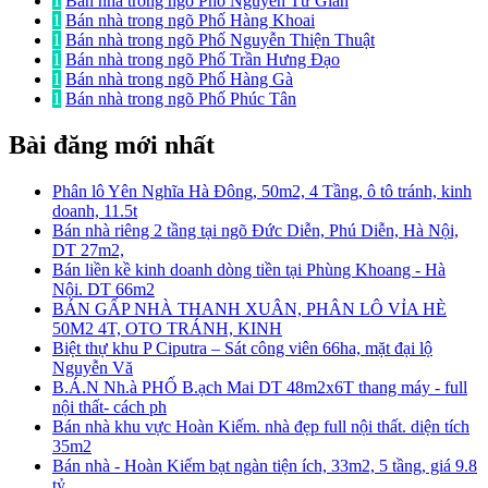
1
Bán nhà trong ngõ Phố Nguyễn Tư Giản
1
Bán nhà trong ngõ Phố Hàng Khoai
1
Bán nhà trong ngõ Phố Nguyễn Thiện Thuật
1
Bán nhà trong ngõ Phố Trần Hưng Đạo
1
Bán nhà trong ngõ Phố Hàng Gà
1
Bán nhà trong ngõ Phố Phúc Tân
Bài đăng mới nhất
Phân lô Yên Nghĩa Hà Đông, 50m2, 4 Tầng, ô tô tránh, kinh
doanh, 11.5t
Bán nhà riêng 2 tầng tại ngõ Đức Diễn, Phú Diễn, Hà Nội,
DT 27m2,
Bán liền kề kinh doanh dòng tiền tại Phùng Khoang - Hà
Nội. DT 66m2
BÁN GẤP NHÀ THANH XUÂN, PHÂN LÔ VỈA HÈ
50M2 4T, OTO TRÁNH, KINH
Biệt thự khu P Ciputra – Sát công viên 66ha, mặt đại lộ
Nguyễn Vă
B.Á.N Nh.à PHỐ B.ạch Mai DT 48m2x6T thang máy - full
nội thất- cách ph
Bán nhà khu vực Hoàn Kiếm. nhà đẹp full nội thất. diện tích
35m2
Bán nhà - Hoàn Kiếm bạt ngàn tiện ích, 33m2, 5 tầng, giá 9.8
tỷ