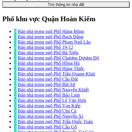
Tìm thông tin nhà đất
Phố khu vực Quận Hoàn Kiếm
8
Bán nhà trong ngõ Phố Hàng Bông
5
Bán nhà trong ngõ Phố Bạch Đằng
5
Bán nhà trong ngõ Phố Phạm Ngũ Lão
4
Bán nhà trong ngõ Phố 19-12
3
Bán nhà trong ngõ Phố Bà Triệu
2
Bán nhà trong ngõ Phố Chương Dương Độ
2
Bán nhà trong ngõ Phố Hồng Hà
2
Bán nhà trong ngõ Phố Hàng Thiếc
2
Bán nhà trong ngõ Phố Trần Quang Khải
2
Bán nhà trong ngõ Phố Cầu Đất
2
Bán nhà trong ngõ Phố Bát Sứ
2
Bán nhà trong ngõ Phố Nguyễn Khiết
2
Bán nhà trong ngõ Phố Bảo Linh
1
Bán nhà trong ngõ Phố Lê Văn Hưu
1
Bán nhà trong ngõ Phố Vạn Kiếp
1
Bán nhà trong ngõ Phố Chả Cá
1
Bán nhà trong ngõ Phố Nguyễn Xí
1
Bán nhà trong ngõ Phố Trần Quốc Toản
1
Bán nhà trong ngõ Phố Cầu Gỗ