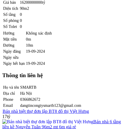
Giá bán
16200000000tỷ
Diện tích
90m2
Số tầng
0
Số phòng
0
Số Tolet
0
Hướng
Không xác định
Mặt tiền
0m
Đường
10m
Ngày đăng
19-09-2024
Ngày sửa
Ngày hết hạn
19-09-2024
Thông tin liên hệ
Họ và tên
SMARTB
Địa chỉ
Hà Nội
Phone
0366862672
Email
dangtincongtysmartb123@gmail.com
Bán nhà biệt thự đơn lập BT8 đô thị Việt Hưng
17tỷ
Bán nhà 6 tầng
liền kề Nguyễn Tuân 96m2 mt 6m giá rẻ