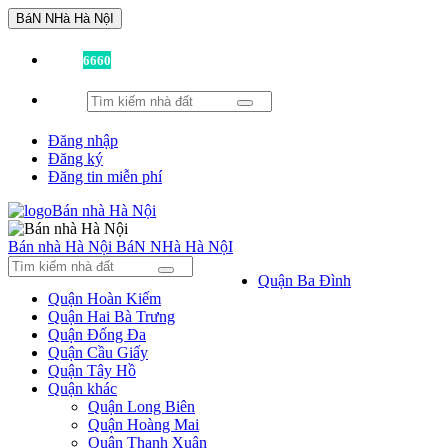
BáN NHà Hà NộI
Đã có
6660
tin được đăng!
Đăng nhập
Đăng ký
Đăng tin miễn phí
Bán nhà Hà Nội
BáN NHà Hà NộI
Quận Ba Đình
Quận Hoàn Kiếm
Quận Hai Bà Trưng
Quận Đống Đa
Quận Cầu Giấy
Quận Tây Hồ
Quận khác
Quận Long Biên
Quận Hoàng Mai
Quận Thanh Xuân