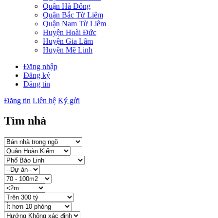
Quận Hà Đông
Quận Bắc Từ Liêm
Quận Nam Từ Liêm
Huyện Hoài Đức
Huyện Gia Lâm
Huyện Mê Linh
Đăng nhập
Đăng ký
Đăng tin
Đăng tin
Liên hệ
Ký gửi
Tìm nhà