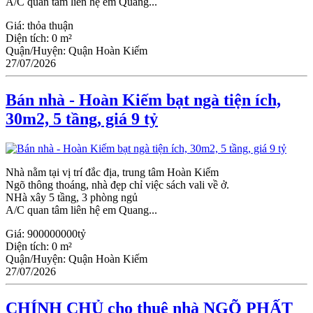
A/C quan tâm liên hệ em Quang...
Giá:
thỏa thuận
Diện tích:
0 m²
Quận/Huyện:
Quận Hoàn Kiếm
27/07/2026
Bán nhà - Hoàn Kiếm bạt ngà tiện ích,
30m2, 5 tầng, giá 9 tỷ
Nhà nằm tại vị trí đắc địa, trung tâm Hoàn Kiếm
Ngõ thông thoáng, nhà đẹp chỉ việc sách vali về ở.
NHà xây 5 tầng, 3 phòng ngủ
A/C quan tâm liên hệ em Quang...
Giá:
900000000tỷ
Diện tích:
0 m²
Quận/Huyện:
Quận Hoàn Kiếm
27/07/2026
CHÍNH CHỦ cho thuê nhà NGÕ PHẤT