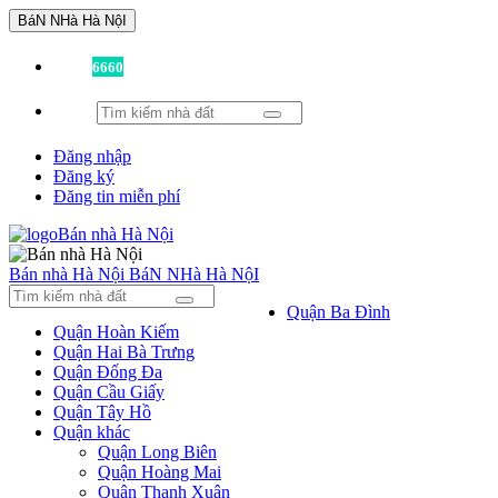
BáN NHà Hà NộI
Đã có
6660
tin được đăng!
Đăng nhập
Đăng ký
Đăng tin miễn phí
Bán nhà Hà Nội
BáN NHà Hà NộI
Quận Ba Đình
Quận Hoàn Kiếm
Quận Hai Bà Trưng
Quận Đống Đa
Quận Cầu Giấy
Quận Tây Hồ
Quận khác
Quận Long Biên
Quận Hoàng Mai
Quận Thanh Xuân