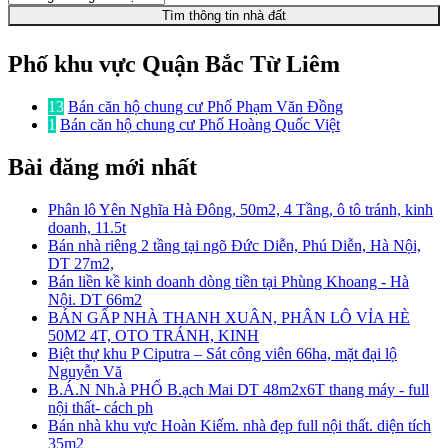
Tìm thông tin nhà đất
Phố khu vực Quận Bắc Từ Liêm
13
Bán căn hộ chung cư Phố Phạm Văn Đồng
1
Bán căn hộ chung cư Phố Hoàng Quốc Việt
Bài đăng mới nhất
Phân lô Yên Nghĩa Hà Đông, 50m2, 4 Tầng, ô tô tránh, kinh
doanh, 11.5t
Bán nhà riêng 2 tầng tại ngõ Đức Diễn, Phú Diễn, Hà Nội,
DT 27m2,
Bán liền kề kinh doanh dòng tiền tại Phùng Khoang - Hà
Nội. DT 66m2
BÁN GẤP NHÀ THANH XUÂN, PHÂN LÔ VỈA HÈ
50M2 4T, OTO TRÁNH, KINH
Biệt thự khu P Ciputra – Sát công viên 66ha, mặt đại lộ
Nguyễn Vă
B.Á.N Nh.à PHỐ B.ạch Mai DT 48m2x6T thang máy - full
nội thất- cách ph
Bán nhà khu vực Hoàn Kiếm. nhà đẹp full nội thất. diện tích
35m2