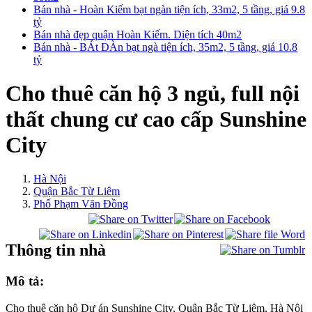
Bán nhà - Hoàn Kiếm bạt ngàn tiện ích, 33m2, 5 tầng, giá 9.8
tỷ
Bán nhà đẹp quận Hoàn Kiếm. Diện tích 40m2
Bán nhà - BÁt ĐÀn bạt ngà tiện ích, 35m2, 5 tầng, giá 10.8
tỷ
Cho thuê căn hộ 3 ngủ, full nội
thất chung cư cao cấp Sunshine
City
Hà Nội
Quận Bắc Từ Liêm
Phố Phạm Văn Đồng
Thông tin nhà
Mô tả:
Cho thuê căn hộ Dự án Sunshine City, Quận Bắc Từ Liêm, Hà Nội