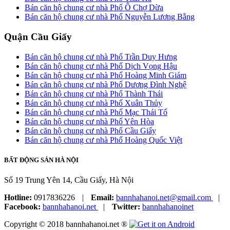
Bán căn hộ chung cư nhà Phố Ô Chợ Dừa
Bán căn hộ chung cư nhà Phố Nguyễn Lương Bằng
Quận Cầu Giấy
Bán căn hộ chung cư nhà Phố Trần Duy Hưng
Bán căn hộ chung cư nhà Phố Dịch Vọng Hậu
Bán căn hộ chung cư nhà Phố Hoàng Minh Giám
Bán căn hộ chung cư nhà Phố Dương Đình Nghệ
Bán căn hộ chung cư nhà Phố Thành Thái
Bán căn hộ chung cư nhà Phố Xuân Thủy
Bán căn hộ chung cư nhà Phố Mạc Thái Tổ
Bán căn hộ chung cư nhà Phố Yên Hòa
Bán căn hộ chung cư nhà Phố Cầu Giấy
Bán căn hộ chung cư nhà Phố Hoàng Quốc Việt
BẤT ĐỘNG SẢN HÀ NỘI
Số 19 Trung Yên 14, Cầu Giấy, Hà Nội
Hotline:
0917836226
|
Email:
bannhahanoi.net@gmail.com
|
Facebook:
bannhahanoi.net
|
Twitter:
bannhahanoinet
Copyright © 2018 bannhahanoi.net ®