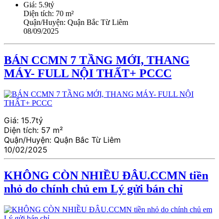
Giá:
5.9tỷ
Diện tích:
70 m²
Quận/Huyện:
Quận Bắc Từ Liêm
08/09/2025
BÁN CCMN 7 TẦNG MỚI, THANG
MÁY- FULL NỘI THẤT+ PCCC
Giá:
15.7tỷ
Diện tích:
57 m²
Quận/Huyện:
Quận Bắc Từ Liêm
10/02/2025
KHÔNG CÒN NHIỀU ĐÂU.CCMN tiền
nhỏ do chính chủ em Lý gửi bán chỉ