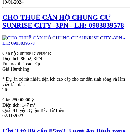
19/01/2024
CHO THUÊ CĂN HỘ CHUNG CƯ
SUNRISE CITY -3PN - LH: 0983839578
Căn hộ Sunrise Riverside:
Diện tích 86m2, 3PN
Full nội thất cao cấp
Giá 18tr/tháng
* Dự án có rất nhiều tiện ích cao cấp cho cư dân sinh sống và làm
việc lâu dài:
Tiện...
Giá:
28000000tỷ
Diện tích:
147 m²
Quận/Huyện:
Quận Bắc Từ Liêm
02/11/2023
Chỉ 3 tỷ 89 căn 85m2 3 ngủ An Bình mua