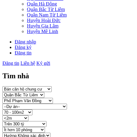
Quận Hà Đông
Quận Bắc Từ Liêm
Quận Nam Từ Liêm
Huyện Hoài Đức
Huyện Gia Lâm
Huyện Mê Linh
Đăng nhập
Đăng ký
Đăng tin
Đăng tin
Liên hệ
Ký gửi
Tìm nhà