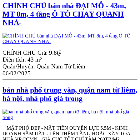
CHÍNH CHỦ bán nhà ĐẠI MỖ - 43m,
MT 8m, 4 tầng Ô TÔ CHẠY QUANH
NHÀ-
CHÍNH CHỦ
Giá:
9.8tỷ
Diện tích:
43 m²
Quận/Huyện:
Quận Nam Từ Liêm
06/02/2025
bán nhà phố trung văn, quận nam từ liêm,
hà nội, nhà phố giá trong
+ MẶT PHỐ ĐẸP - MẶT TIỀN QUYỀN LỰC 5.5M - KINH
DOANH SẦM UẤT - LÊN THÊM TẦNG HOẶC XÂY TÒA
NHÀ VP CCMN - GIÁ CỰC TỐT CHỈ TẦM 200TR/M2.