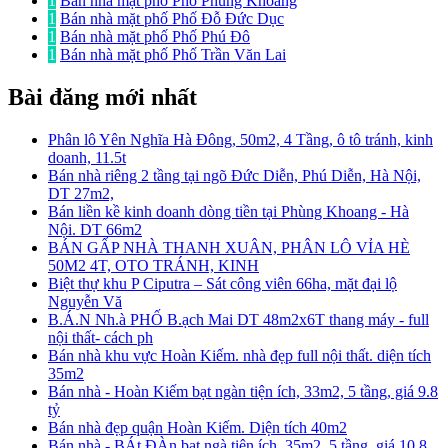
1
Bán nhà mặt phố Phố Phùng Khoang
1
Bán nhà mặt phố Phố Đỗ Đức Dục
1
Bán nhà mặt phố Phố Phú Đô
1
Bán nhà mặt phố Phố Trần Văn Lai
Bài đăng mới nhất
Phân lô Yên Nghĩa Hà Đông, 50m2, 4 Tầng, ô tô tránh, kinh
doanh, 11.5t
Bán nhà riêng 2 tầng tại ngõ Đức Diễn, Phú Diễn, Hà Nội,
DT 27m2,
Bán liền kề kinh doanh dòng tiền tại Phùng Khoang - Hà
Nội. DT 66m2
BÁN GẤP NHÀ THANH XUÂN, PHÂN LÔ VỈA HÈ
50M2 4T, OTO TRÁNH, KINH
Biệt thự khu P Ciputra – Sát công viên 66ha, mặt đại lộ
Nguyễn Vă
B.Á.N Nh.à PHỐ B.ạch Mai DT 48m2x6T thang máy - full
nội thất- cách ph
Bán nhà khu vực Hoàn Kiếm. nhà đẹp full nội thất. diện tích
35m2
Bán nhà - Hoàn Kiếm bạt ngàn tiện ích, 33m2, 5 tầng, giá 9.8
tỷ
Bán nhà đẹp quận Hoàn Kiếm. Diện tích 40m2
Bán nhà - BÁt ĐÀn bạt ngà tiện ích, 35m2, 5 tầng, giá 10.8