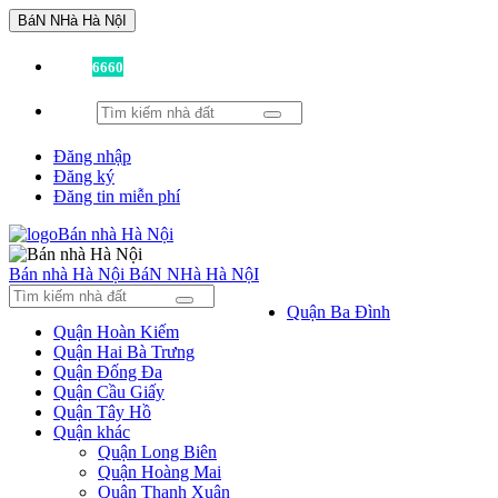
BáN NHà Hà NộI
Đã có
6660
tin được đăng!
Đăng nhập
Đăng ký
Đăng tin miễn phí
Bán nhà Hà Nội
BáN NHà Hà NộI
Quận Ba Đình
Quận Hoàn Kiếm
Quận Hai Bà Trưng
Quận Đống Đa
Quận Cầu Giấy
Quận Tây Hồ
Quận khác
Quận Long Biên
Quận Hoàng Mai
Quận Thanh Xuân