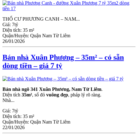
THỔ CƯ PHƯƠNG CANH – NAM...
Giá:
7tỷ
Diện tích:
35 m²
Quận/Huyện:
Quận Nam Từ Liêm
26/01/2026
Bán nhà Xuân Phương – 35m² – có sẵn
dòng tiền – giá 7 tỷ
Bán nhà ngõ 341 Xuân Phương, Nam Từ Liêm
.
Diện tích
35m²
, sổ đỏ
vuông đẹp
, pháp lý rõ ràng.
Nhà...
Giá:
7tỷ
Diện tích:
35 m²
Quận/Huyện:
Quận Nam Từ Liêm
22/01/2026