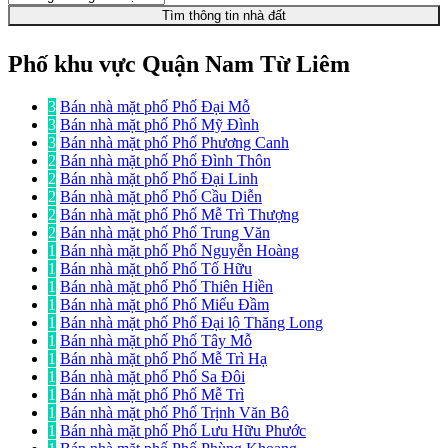
Tìm thông tin nhà đất
Phố khu vực Quận Nam Từ Liêm
3
Bán nhà mặt phố Phố Đại Mỗ
3
Bán nhà mặt phố Phố Mỹ Đình
3
Bán nhà mặt phố Phố Phương Canh
2
Bán nhà mặt phố Phố Đình Thôn
2
Bán nhà mặt phố Phố Đại Linh
2
Bán nhà mặt phố Phố Cầu Diễn
2
Bán nhà mặt phố Phố Mễ Trì Thượng
2
Bán nhà mặt phố Phố Trung Văn
1
Bán nhà mặt phố Phố Nguyễn Hoàng
1
Bán nhà mặt phố Phố Tố Hữu
1
Bán nhà mặt phố Phố Thiên Hiền
1
Bán nhà mặt phố Phố Miếu Đầm
1
Bán nhà mặt phố Phố Đại lộ Thăng Long
1
Bán nhà mặt phố Phố Tây Mỗ
1
Bán nhà mặt phố Phố Mễ Trì Hạ
1
Bán nhà mặt phố Phố Sa Đôi
1
Bán nhà mặt phố Phố Mễ Trì
1
Bán nhà mặt phố Phố Trịnh Văn Bô
1
Bán nhà mặt phố Phố Lưu Hữu Phước