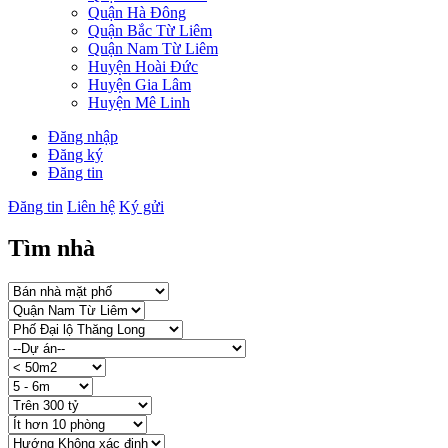
Quận Hà Đông
Quận Bắc Từ Liêm
Quận Nam Từ Liêm
Huyện Hoài Đức
Huyện Gia Lâm
Huyện Mê Linh
Đăng nhập
Đăng ký
Đăng tin
Đăng tin
Liên hệ
Ký gửi
Tìm nhà