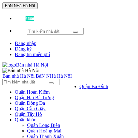
BáN NHà Hà NộI
Đã có
6660
tin được đăng!
Đăng nhập
Đăng ký
Đăng tin miễn phí
Bán nhà Hà Nội
BáN NHà Hà NộI
Quận Ba Đình
Quận Hoàn Kiếm
Quận Hai Bà Trưng
Quận Đống Đa
Quận Cầu Giấy
Quận Tây Hồ
Quận khác
Quận Long Biên
Quận Hoàng Mai
Quận Thanh Xuân