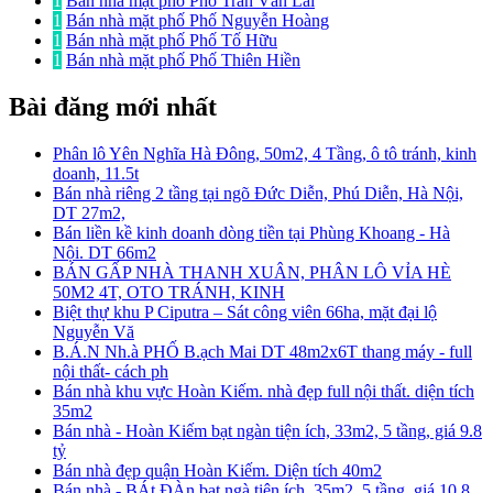
1
Bán nhà mặt phố Phố Trần Văn Lai
1
Bán nhà mặt phố Phố Nguyễn Hoàng
1
Bán nhà mặt phố Phố Tố Hữu
1
Bán nhà mặt phố Phố Thiên Hiền
Bài đăng mới nhất
Phân lô Yên Nghĩa Hà Đông, 50m2, 4 Tầng, ô tô tránh, kinh
doanh, 11.5t
Bán nhà riêng 2 tầng tại ngõ Đức Diễn, Phú Diễn, Hà Nội,
DT 27m2,
Bán liền kề kinh doanh dòng tiền tại Phùng Khoang - Hà
Nội. DT 66m2
BÁN GẤP NHÀ THANH XUÂN, PHÂN LÔ VỈA HÈ
50M2 4T, OTO TRÁNH, KINH
Biệt thự khu P Ciputra – Sát công viên 66ha, mặt đại lộ
Nguyễn Vă
B.Á.N Nh.à PHỐ B.ạch Mai DT 48m2x6T thang máy - full
nội thất- cách ph
Bán nhà khu vực Hoàn Kiếm. nhà đẹp full nội thất. diện tích
35m2
Bán nhà - Hoàn Kiếm bạt ngàn tiện ích, 33m2, 5 tầng, giá 9.8
tỷ
Bán nhà đẹp quận Hoàn Kiếm. Diện tích 40m2
Bán nhà - BÁt ĐÀn bạt ngà tiện ích, 35m2, 5 tầng, giá 10.8