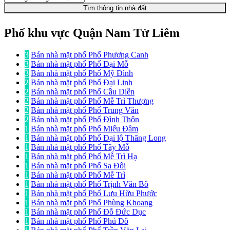
Tìm thông tin nhà đất
Phố khu vực Quận Nam Từ Liêm
3
Bán nhà mặt phố Phố Phương Canh
3
Bán nhà mặt phố Phố Đại Mỗ
3
Bán nhà mặt phố Phố Mỹ Đình
2
Bán nhà mặt phố Phố Đại Linh
2
Bán nhà mặt phố Phố Cầu Diễn
2
Bán nhà mặt phố Phố Mễ Trì Thượng
2
Bán nhà mặt phố Phố Trung Văn
2
Bán nhà mặt phố Phố Đình Thôn
1
Bán nhà mặt phố Phố Miếu Đầm
1
Bán nhà mặt phố Phố Đại lộ Thăng Long
1
Bán nhà mặt phố Phố Tây Mỗ
1
Bán nhà mặt phố Phố Mễ Trì Hạ
1
Bán nhà mặt phố Phố Sa Đôi
1
Bán nhà mặt phố Phố Mễ Trì
1
Bán nhà mặt phố Phố Trịnh Văn Bô
1
Bán nhà mặt phố Phố Lưu Hữu Phước
1
Bán nhà mặt phố Phố Phùng Khoang
1
Bán nhà mặt phố Phố Đỗ Đức Dục
1
Bán nhà mặt phố Phố Phú Đô