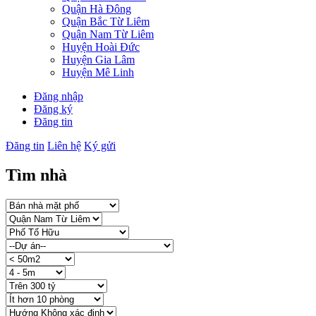
Quận Hà Đông
Quận Bắc Từ Liêm
Quận Nam Từ Liêm
Huyện Hoài Đức
Huyện Gia Lâm
Huyện Mê Linh
Đăng nhập
Đăng ký
Đăng tin
Đăng tin
Liên hệ
Ký gửi
Tìm nhà