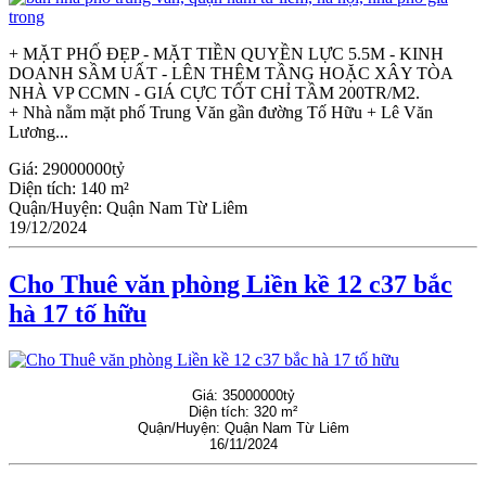
+ MẶT PHỐ ĐẸP - MẶT TIỀN QUYỀN LỰC 5.5M - KINH
DOANH SẦM UẤT - LÊN THÊM TẦNG HOẶC XÂY TÒA
NHÀ VP CCMN - GIÁ CỰC TỐT CHỈ TẦM 200TR/M2.
+ Nhà nằm mặt phố Trung Văn gần đường Tố Hữu + Lê Văn
Lương...
Giá:
29000000tỷ
Diện tích:
140 m²
Quận/Huyện:
Quận Nam Từ Liêm
19/12/2024
Cho Thuê văn phòng Liền kề 12 c37 bắc
hà 17 tố hữu
Giá:
35000000tỷ
Diện tích:
320 m²
Quận/Huyện:
Quận Nam Từ Liêm
16/11/2024