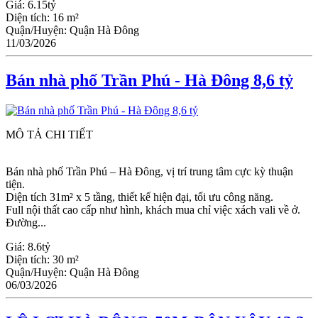
Giá:
6.15tỷ
Diện tích:
16 m²
Quận/Huyện:
Quận Hà Đông
11/03/2026
Bán nhà phố Trần Phú - Hà Đông 8,6 tỷ
MÔ TẢ CHI TIẾT
Bán nhà phố Trần Phú – Hà Đông, vị trí trung tâm cực kỳ thuận
tiện.
Diện tích 31m² x 5 tầng, thiết kế hiện đại, tối ưu công năng.
Full nội thất cao cấp như hình, khách mua chỉ việc xách vali về ở.
Đường...
Giá:
8.6tỷ
Diện tích:
30 m²
Quận/Huyện:
Quận Hà Đông
06/03/2026