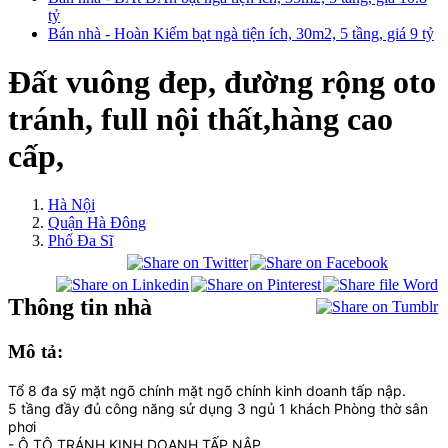
tỷ
Bán nhà - Hoàn Kiếm bạt ngà tiện ích, 30m2, 5 tầng, giá 9 tỷ
Đất vuông đep, đường rộng oto
tránh, full nội thất,hàng cao
cấp,
Hà Nội
Quận Hà Đông
Phố Đa Sĩ
Thông tin nhà
Mô tả:
Tổ 8 đa sỹ mặt ngõ chính mặt ngõ chính kinh doanh tấp nập.
5 tầng đầy đủ công năng sử dụng 3 ngủ 1 khách Phòng thờ sân
phơi
- Ô TÔ TRÁNH KINH DOANH TẤP NẬP.