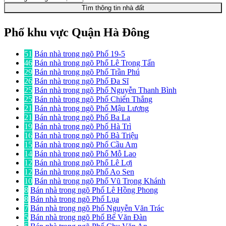
Tìm thông tin nhà đất
Phố khu vực Quận Hà Đông
51
Bán nhà trong ngõ Phố 19-5
46
Bán nhà trong ngõ Phố Lê Trọng Tấn
29
Bán nhà trong ngõ Phố Trần Phú
26
Bán nhà trong ngõ Phố Đa Sĩ
25
Bán nhà trong ngõ Phố Nguyễn Thanh Bình
25
Bán nhà trong ngõ Phố Chiến Thắng
21
Bán nhà trong ngõ Phố Mậu Lương
21
Bán nhà trong ngõ Phố Ba La
19
Bán nhà trong ngõ Phố Hà Trì
16
Bán nhà trong ngõ Phố Bà Triệu
15
Bán nhà trong ngõ Phố Cầu Am
14
Bán nhà trong ngõ Phố Mỗ Lao
12
Bán nhà trong ngõ Phố Lê Lợi
12
Bán nhà trong ngõ Phố Ao Sen
10
Bán nhà trong ngõ Phố Vũ Trọng Khánh
8
Bán nhà trong ngõ Phố Lê Hồng Phong
8
Bán nhà trong ngõ Phố Lụa
7
Bán nhà trong ngõ Phố Nguyễn Văn Trác
5
Bán nhà trong ngõ Phố Bế Văn Đàn