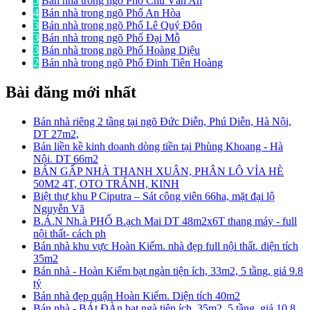
5
Bán nhà trong ngõ Phố Chu Văn An
4
Bán nhà trong ngõ Phố An Hòa
3
Bán nhà trong ngõ Phố Lê Quý Đôn
3
Bán nhà trong ngõ Phố Đại Mỗ
3
Bán nhà trong ngõ Phố Hoàng Diệu
2
Bán nhà trong ngõ Phố Đinh Tiên Hoàng
Bài đăng mới nhất
Bán nhà riêng 2 tầng tại ngõ Đức Diễn, Phú Diễn, Hà Nội,
DT 27m2,
Bán liền kề kinh doanh dòng tiền tại Phùng Khoang - Hà
Nội. DT 66m2
BÁN GẤP NHÀ THANH XUÂN, PHÂN LÔ VỈA HÈ
50M2 4T, OTO TRÁNH, KINH
Biệt thự khu P Ciputra – Sát công viên 66ha, mặt đại lộ
Nguyễn Vă
B.Á.N Nh.à PHỐ B.ạch Mai DT 48m2x6T thang máy - full
nội thất- cách ph
Bán nhà khu vực Hoàn Kiếm. nhà đẹp full nội thất. diện tích
35m2
Bán nhà - Hoàn Kiếm bạt ngàn tiện ích, 33m2, 5 tầng, giá 9.8
tỷ
Bán nhà đẹp quận Hoàn Kiếm. Diện tích 40m2
Bán nhà - BÁt ĐÀn bạt ngà tiện ích, 35m2, 5 tầng, giá 10.8