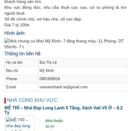
khách hàng săn tìm.
Khu vực đông đúc, nhu cầu thuê cực cao, cứ ra phòng là kín
người thuê.
Sổ đỏ chính chủ, nở hậu nhẹ, sổ cực đẹp.
Giá 7 tỷ 100tr.
Hình ảnh:
Thông tin liên hệ
Họ và tên
Bùi Thị Lê
Địa chỉ
Mỹ Đình
Phone
0981958018
Email
vannamthanh.le@gmail.com
NHÀ CÙNG KHU VỰC
MỄ TRÌ – Nhà Đẹp Long Lanh 5 Tầng, Xách Vali Về Ở – 8.2
Tỷ
thỏa thuận
30 m²