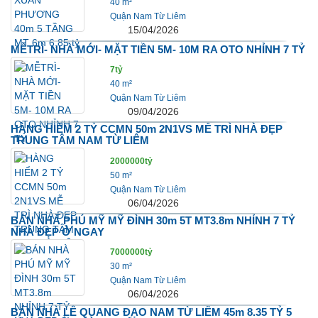
40 m²
Quận Nam Từ Liêm
15/04/2026
MỄTRÌ- NHÀ MỚI- MẶT TIỀN 5M- 10M RA OTO NHỈNH 7 TỶ
7tỷ
40 m²
Quận Nam Từ Liêm
09/04/2026
HÀNG HIỂM 2 TỶ CCMN 50m 2N1VS MỄ TRÌ NHÀ ĐẸP
TRUNG TÂM NAM TỪ LIÊM
2000000tỷ
50 m²
Quận Nam Từ Liêm
06/04/2026
BÁN NHÀ PHÚ MỸ MỸ ĐÌNH 30m 5T MT3.8m NHỈNH 7 TỶ
NHÀ ĐẸP Ở NGAY
7000000tỷ
30 m²
Quận Nam Từ Liêm
06/04/2026
BÁN NHÀ LÊ QUANG ĐẠO NAM TỪ LIÊM 45m 8.35 TỶ 5