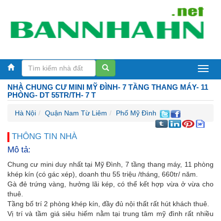
Bán
NHÀ CHUNG CƯ MINI MỸ ĐÌNH- 7 TẦNG THANG MÁY- 11
nhà
PHÒNG- DT 55TR/TH- 7 T
Hà
Hà Nội
Quận Nam Từ Liêm
Phố Mỹ Đình
Nội
THÔNG TIN NHÀ
Mô tả:
Chung cư mini duy nhất tại Mỹ Đình, 7 tầng thang máy, 11 phòng
khép kín (có gác xép), doanh thu 55 triệu /tháng, 660tr/ năm.
Gà đẻ trứng vàng, hưởng lãi kép, có thể kết hợp vừa ở vừa cho
thuê.
Tầng bố trí 2 phòng khép kín, đầy đủ nội thất rất hút khách thuê.
Vị trí và tầm giá siêu hiếm nằm tại trung tâm mỹ đình rất nhiều