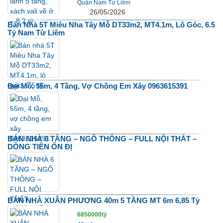
Quận Nam Từ Liêm
26/05/2026
Bán Nhà 5T Miêu Nha Tây Mỗ DT33m2, MT4.1m, Lô Góc, 6.5
Tỷ Nam Từ Liêm
Đại Mỗ, 55m, 4 Tầng, Vợ Chồng Em Xây 0963615391
BÁN NHÀ 6 TẦNG – NGÕ THÔNG – FULL NỘI THẤT –
DÒNG TIỀN ỔN ĐỊ
BÁN NHÀ XUÂN PHƯƠNG 40m 5 TẦNG MT 6m 6,85 Tỷ
6850000tỷ