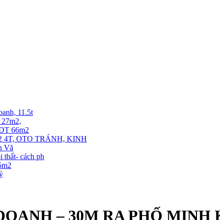
oanh, 11.5t
T 27m2,
. DT 66m2
 4T, OTO TRÁNH, KINH
ễn Vă
thất- cách ph
35m2
tỷ
DOANH – 30M RA PHỐ MINH 