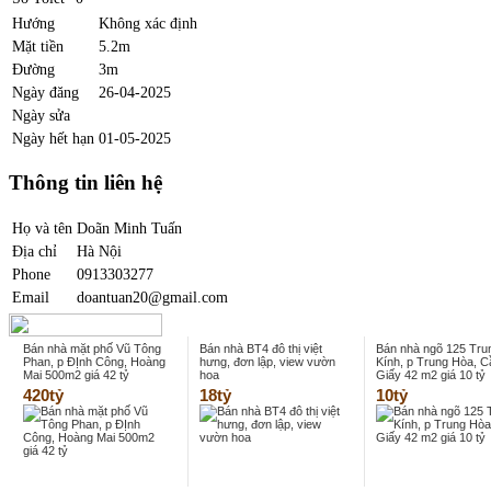
Hướng
Không xác định
Mặt tiền
5.2m
Đường
3m
Ngày đăng
26-04-2025
Ngày sửa
Ngày hết hạn
01-05-2025
Thông tin liên hệ
Họ và tên
Doãn Minh Tuấn
Địa chỉ
Hà Nội
Phone
0913303277
Email
doantuan20@gmail.com
Bán nhà mặt phố Vũ Tông
Bán nhà BT4 đô thị việt
Bán nhà ngõ 125 Tru
Phan, p ĐỊnh Công, Hoàng
hưng, đơn lập, view vườn
Kính, p Trung Hòa, C
Mai 500m2 giá 42 tỷ
hoa
Giấy 42 m2 giá 10 tỷ
420tỷ
18tỷ
10tỷ