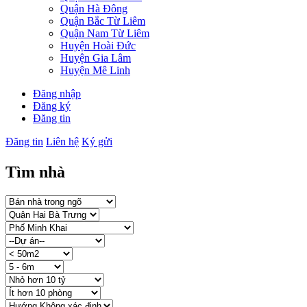
Quận Hà Đông
Quận Bắc Từ Liêm
Quận Nam Từ Liêm
Huyện Hoài Đức
Huyện Gia Lâm
Huyện Mê Linh
Đăng nhập
Đăng ký
Đăng tin
Đăng tin
Liên hệ
Ký gửi
Tìm nhà