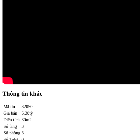
Thông tin khác
Mã tin
32050
Giá bán
5.38tỷ
Diện tích
30m2
Số tầng
3
Số phòng
3
Số Tolet
0