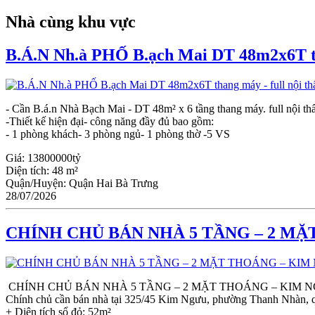
Nhà cùng khu vực
B.Á.N Nh.à PHỐ B.ạch Mai DT 48m2x6T tha
- Cần B.á.n Nhà Bạch Mai - DT 48m² x 6 tầng thang máy. full nội th
-Thiết kế hiện đại- công năng đầy đủ bao gồm:
- 1 phòng khách- 3 phòng ngủ- 1 phòng thờ -5 VS
Giá:
13800000tỷ
Diện tích:
48 m²
Quận/Huyện:
Quận Hai Bà Trưng
28/07/2026
CHÍNH CHỦ BÁN NHÀ 5 TẦNG – 2 MẶ
CHÍNH CHỦ BÁN NHÀ 5 TẦNG – 2 MẶT THOÁNG – KIM N
Chính chủ cần bán nhà tại 325/45 Kim Ngưu, phường Thanh Nhàn, 
+ Diện tích sổ đỏ: 52m²