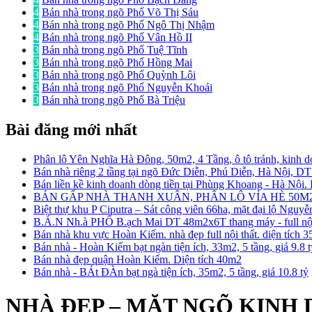
4
Bán nhà trong ngõ Phố Võ Thị Sáu
4
Bán nhà trong ngõ Phố Ngô Thị Nhậm
4
Bán nhà trong ngõ Phố Vân Hồ II
3
Bán nhà trong ngõ Phố Tuệ Tĩnh
3
Bán nhà trong ngõ Phố Hồng Mai
3
Bán nhà trong ngõ Phố Quỳnh Lôi
3
Bán nhà trong ngõ Phố Nguyễn Khoái
3
Bán nhà trong ngõ Phố Bà Triệu
Bài đăng mới nhất
Phân lô Yên Nghĩa Hà Đông, 50m2, 4 Tầng, ô tô tránh, kinh d
Bán nhà riêng 2 tầng tại ngõ Đức Diễn, Phú Diễn, Hà Nội, D
Bán liền kề kinh doanh dòng tiền tại Phùng Khoang - Hà Nội
BÁN GẤP NHÀ THANH XUÂN, PHÂN LÔ VỈA HÈ 50M2
Biệt thự khu P Ciputra – Sát công viên 66ha, mặt đại lộ Nguy
B.Á.N Nh.à PHỐ B.ạch Mai DT 48m2x6T thang máy - full nội 
Bán nhà khu vực Hoàn Kiếm. nhà đẹp full nội thất. diện tích 
Bán nhà - Hoàn Kiếm bạt ngàn tiện ích, 33m2, 5 tầng, giá 9.8 
Bán nhà đẹp quận Hoàn Kiếm. Diện tích 40m2
Bán nhà - BÁt ĐÀn bạt ngà tiện ích, 35m2, 5 tầng, giá 10.8 tỷ
NHÀ ĐẸP – MẶT NGÕ KINH 