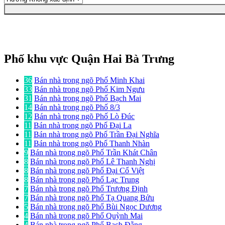
Phố khu vực Quận Hai Bà Trưng
36
Bán nhà trong ngõ Phố Minh Khai
33
Bán nhà trong ngõ Phố Kim Ngưu
31
Bán nhà trong ngõ Phố Bạch Mai
14
Bán nhà trong ngõ Phố 8/3
12
Bán nhà trong ngõ Phố Lò Đúc
11
Bán nhà trong ngõ Phố Đại La
11
Bán nhà trong ngõ Phố Trần Đại Nghĩa
11
Bán nhà trong ngõ Phố Thanh Nhàn
9
Bán nhà trong ngõ Phố Trần Khát Chân
8
Bán nhà trong ngõ Phố Lê Thanh Nghị
8
Bán nhà trong ngõ Phố Đại Cổ Việt
8
Bán nhà trong ngõ Phố Lạc Trung
7
Bán nhà trong ngõ Phố Trương Định
7
Bán nhà trong ngõ Phố Tạ Quang Bửu
5
Bán nhà trong ngõ Phố Bùi Ngọc Dương
4
Bán nhà trong ngõ Phố Quỳnh Mai
4
Bán nhà trong ngõ Phố Bạch Đằng