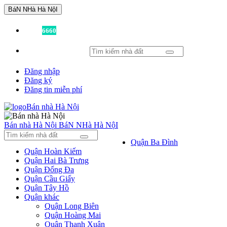
BáN NHà Hà NộI
Đã có
6660
tin được đăng!
Đăng nhập
Đăng ký
Đăng tin miễn phí
Bán nhà Hà Nội
BáN NHà Hà NộI
Quận Ba Đình
Quận Hoàn Kiếm
Quận Hai Bà Trưng
Quận Đống Đa
Quận Cầu Giấy
Quận Tây Hồ
Quận khác
Quận Long Biên
Quận Hoàng Mai
Quận Thanh Xuân