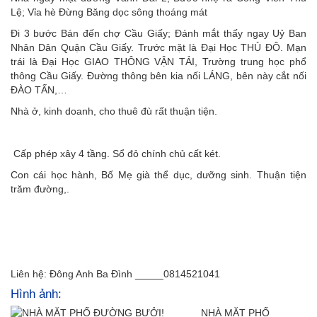
Lệ; Vỉa hè Đừng Băng dọc sông thoáng mát
Đi 3 bước Bán đến chợ Cầu Giấy; Đánh mắt thấy ngay Uỷ Ban
Nhân Dân Quận Cầu Giấy. Trước mặt là Đại Học THỦ ĐÔ. Mạn
trái là Đại Học GIAO THÔNG VẬN TẢI, Trường trung học phổ
thông Cầu Giấy. Đường thông bên kia nối LÁNG, bên này cắt nối
ĐÀO TẤN,…
Nhà ở, kinh doanh, cho thuê đù rất thuận tiện.
Cấp phép xây 4 tầng. Sổ đỏ chính chủ cất két.
Con cái học hành, Bố Mẹ già thể dục, dưỡng sinh. Thuận tiện
trăm đường,.
Liên hệ: Đông Anh Ba Đình _____0814521041
Hình ảnh: