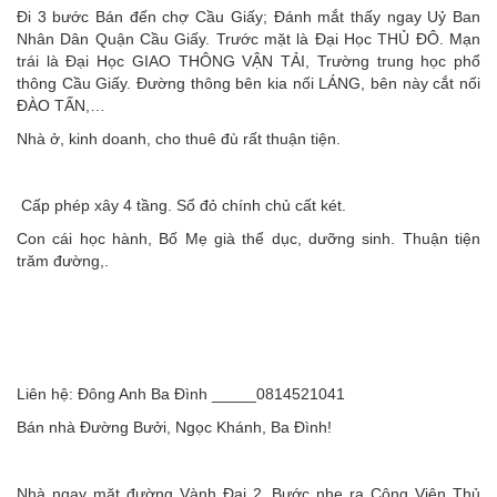
Đi 3 bước Bán đến chợ Cầu Giấy; Đánh mắt thấy ngay Uỷ Ban
Nhân Dân Quận Cầu Giấy. Trước mặt là Đại Học THỦ ĐÔ. Mạn
trái là Đại Học GIAO THÔNG VẬN TẢI, Trường trung học phổ
thông Cầu Giấy. Đường thông bên kia nối LÁNG, bên này cắt nối
ĐÀO TẤN,…
Nhà ở, kinh doanh, cho thuê đù rất thuận tiện.
Cấp phép xây 4 tầng. Sổ đỏ chính chủ cất két.
Con cái học hành, Bố Mẹ già thể dục, dưỡng sinh. Thuận tiện
trăm đường,.
Liên hệ: Đông Anh Ba Đình _____0814521041
Bán nhà Đường Bưởi, Ngọc Khánh, Ba Đình!
Nhà ngay mặt đường Vành Đai 2, Bước nhẹ ra Công Viên Thủ