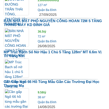
25000000000tỷ
127 m²
Quận Ba Đình
27/09/2025
BÁN NHÀ MẶT PHỐ NGUYỄN CÔNG HOAN 72M 5 TẦNG
THANG MÁY KD ĐỈNH GIÁ
36.5tỷ
72 m²
Quận Ba Đình
26/08/2025
MP Trúc Bạch Sổ Nở Hậu 1 Chủ 5 Tầng 128m² MT 6.6m Vị
Trí Vàng Kin
Cần Gấp Ngõ 66 Hồ Tùng Mẫu Gần Các Trường Đại Học
Thương Mạ
9.58tỷ
38 m²
Quận Ba Đình
14/08/2025