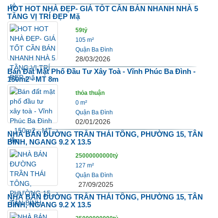
HOT HOT NHÀ ĐẸP- GIÁ TỐT CẦN BÁN NHANH NHÀ 5
TẦNG VỊ TRÍ ĐẸP Mặ
59tỷ
105 m²
Quận Ba Đình
28/03/2026
Bán Đất Mặt Phố Đầu Tư Xây Toà - Vĩnh Phúc Ba Đình -
150m2 - MT 8m
thỏa thuận
0 m²
Quận Ba Đình
02/01/2026
NHÀ BÁN ĐƯỜNG TRẦN THÁI TÔNG, PHƯỜNG 15, TÂN
BÌNH, NGANG 9.2 X 13.5
25000000000tỷ
127 m²
Quận Ba Đình
27/09/2025
NHÀ BÁN ĐƯỜNG TRẦN THÁI TÔNG, PHƯỜNG 15, TÂN
BÌNH, NGANG 9.2 X 13.5