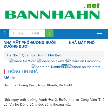
Bán
NHÀ MẶT PHỐ ĐƯỜNG BƯỞI! ______NHÀ MẶT PHỐ
nhà
ĐƯỜNG BƯỞI!
Hà
Hà Nội
Quận Ba Đình
Phố Bưởi
Nội
THÔNG TIN NHÀ
Mô tả:
Bán nhà Đường Bưởi, Ngọc Khánh, Ba Đình!
Nhà ngay mặt đường Vành Đai 2, Bước nhẹ ra Công Viên Thủ
Lệ; Vỉa hè Đừng Băng dọc sông thoáng mát