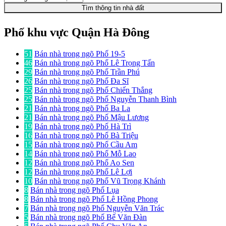
Tìm thông tin nhà đất
Phố khu vực Quận Hà Đông
51
Bán nhà trong ngõ Phố 19-5
46
Bán nhà trong ngõ Phố Lê Trọng Tấn
29
Bán nhà trong ngõ Phố Trần Phú
26
Bán nhà trong ngõ Phố Đa Sĩ
25
Bán nhà trong ngõ Phố Chiến Thắng
25
Bán nhà trong ngõ Phố Nguyễn Thanh Bình
21
Bán nhà trong ngõ Phố Ba La
21
Bán nhà trong ngõ Phố Mậu Lương
19
Bán nhà trong ngõ Phố Hà Trì
16
Bán nhà trong ngõ Phố Bà Triệu
15
Bán nhà trong ngõ Phố Cầu Am
14
Bán nhà trong ngõ Phố Mỗ Lao
12
Bán nhà trong ngõ Phố Ao Sen
12
Bán nhà trong ngõ Phố Lê Lợi
10
Bán nhà trong ngõ Phố Vũ Trọng Khánh
8
Bán nhà trong ngõ Phố Lụa
8
Bán nhà trong ngõ Phố Lê Hồng Phong
7
Bán nhà trong ngõ Phố Nguyễn Văn Trác
5
Bán nhà trong ngõ Phố Bế Văn Đàn