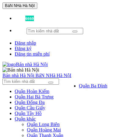
BáN NHà Hà NộI
Đã có
6660
tin được đăng!
Đăng nhập
Đăng ký
Đăng tin miễn phí
Bán nhà Hà Nội
BáN NHà Hà NộI
Quận Ba Đình
Quận Hoàn Kiếm
Quận Hai Bà Trưng
Quận Đống Đa
Quận Cầu Giấy
Quận Tây Hồ
Quận khác
Quận Long Biên
Quận Hoàng Mai
Quận Thanh Xuân