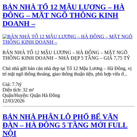
BÁN NHÀ TỔ 12 MẬU LƯƠNG – HÀ
ĐÔNG – MẶT NGÕ THÔNG KINH
DOANH –
BÁN NHÀ TỔ 12 MẬU LƯƠNG – HÀ ĐÔNG – MẶT NGÕ
THÔNG KINH DOANH – NHÀ ĐẸP 5 TẦNG – GIÁ 7,75 TỶ
Chủ nhà gửi bán căn nhà đẹp tại Tổ 12 Mậu Lương – Hà Đông, vị
trí mặt ngõ thông thoáng, giao thông thuận tiện, phù hợp vừa ở...
Giá:
7.7tỷ
Diện tích:
32 m²
Quận/Huyện:
Quận Hà Đông
12/03/2026
BÁN NHÀ PHÂN LÔ PHỐ BẾ VĂN
ĐÀN – HÀ ĐÔNG 5 TẦNG MỚI FULL
NỘI