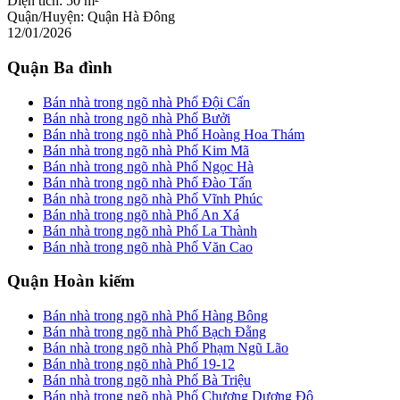
Diện tích:
50 m²
Quận/Huyện:
Quận Hà Đông
12/01/2026
Quận Ba đình
Bán nhà trong ngõ nhà Phố Đội Cấn
Bán nhà trong ngõ nhà Phố Bưởi
Bán nhà trong ngõ nhà Phố Hoàng Hoa Thám
Bán nhà trong ngõ nhà Phố Kim Mã
Bán nhà trong ngõ nhà Phố Ngọc Hà
Bán nhà trong ngõ nhà Phố Đào Tấn
Bán nhà trong ngõ nhà Phố Vĩnh Phúc
Bán nhà trong ngõ nhà Phố An Xá
Bán nhà trong ngõ nhà Phố La Thành
Bán nhà trong ngõ nhà Phố Văn Cao
Quận Hoàn kiếm
Bán nhà trong ngõ nhà Phố Hàng Bông
Bán nhà trong ngõ nhà Phố Bạch Đằng
Bán nhà trong ngõ nhà Phố Phạm Ngũ Lão
Bán nhà trong ngõ nhà Phố 19-12
Bán nhà trong ngõ nhà Phố Bà Triệu
Bán nhà trong ngõ nhà Phố Chương Dương Độ