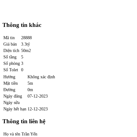
Thông tin khác
Mã tin
28888
Giá bán
3.3tỷ
Diện tích
50m2
Số tầng
5
Số phòng
3
Số Tolet
0
Hướng
Không xác định
Mặt tiền
5m
Đường
0m
Ngày đăng
07-12-2023
Ngày sửa
Ngày hết hạn
12-12-2023
Thông tin liên hệ
Họ và tên
Trần Yến