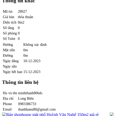
Thông tin khác
Mã tin
28927
Giá bán
thỏa thuận
Diện tích
0m2
Số tầng
0
Số phòng
0
Số Tolet
0
Hướng
Không xác định
Mặt tiền
0m
Đường
0m
Ngày đăng
10-12-2023
Ngày sửa
Ngày hết hạn
15-12-2023
Thông tin liên hệ
Họ và tên
minhthanh80bds
Địa chỉ
Long Biên
Phone
0983386733
Email
thanhhanu80@gmail.com
Bán shophouse mặt phố Huỳnh Văn Nghệ 350m2 giá rẻ