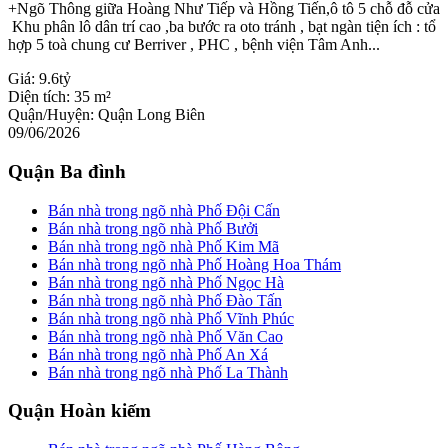
+Ngõ Thông giữa Hoàng Như Tiếp và Hồng Tiến,ô tô 5 chỗ đỗ cửa
Khu phân lô dân trí cao ,ba bước ra oto tránh , bạt ngàn tiện ích : tổ
hợp 5 toà chung cư Berriver , PHC , bệnh viện Tâm Anh...
Giá:
9.6tỷ
Diện tích:
35 m²
Quận/Huyện:
Quận Long Biên
09/06/2026
Quận Ba đình
Bán nhà trong ngõ nhà Phố Đội Cấn
Bán nhà trong ngõ nhà Phố Bưởi
Bán nhà trong ngõ nhà Phố Kim Mã
Bán nhà trong ngõ nhà Phố Hoàng Hoa Thám
Bán nhà trong ngõ nhà Phố Ngọc Hà
Bán nhà trong ngõ nhà Phố Đào Tấn
Bán nhà trong ngõ nhà Phố Vĩnh Phúc
Bán nhà trong ngõ nhà Phố Văn Cao
Bán nhà trong ngõ nhà Phố An Xá
Bán nhà trong ngõ nhà Phố La Thành
Quận Hoàn kiếm