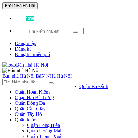
BáN NHà Hà NộI
Đã có
6659
tin được đăng!
Đăng nhập
Đăng ký
Đăng tin miễn phí
Bán nhà Hà Nội
BáN NHà Hà NộI
Quận Ba Đình
Quận Hoàn Kiếm
Quận Hai Bà Trưng
Quận Đống Đa
Quận Cầu Giấy
Quận Tây Hồ
Quận khác
Quận Long Biên
Quận Hoàng Mai
Quận Thanh Xuân