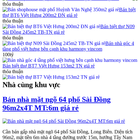
thỏa thuận
Bán biệt
thự BT6 Việt Hưng 200m2 ĐN giá rẻ
thỏa thuận
Bán biệt thự N09
Sài Đồng 245m2 TB-TN giá rẻ
thỏa thuận
Bán nhà góc 4
tầng phố việt hưng bên cạnh khu harmony vincom
100tỷ
Bán biệt thự BT7 Việt Hưng 153m2 TN giá rẻ
thỏa thuận
Nhà cùng khu vực
Bán nhà mặt ngõ 64 phố Sài Đồng
96m2x4T MT:6m giá rẻ
Cần bán gấp nhà mặt ngõ 64 phố Sài Đồng, Long Biên. Diện tích
96m2, mặt tiền 6m nhà 4 tầng đường trước 15m, hướng Tây Nam