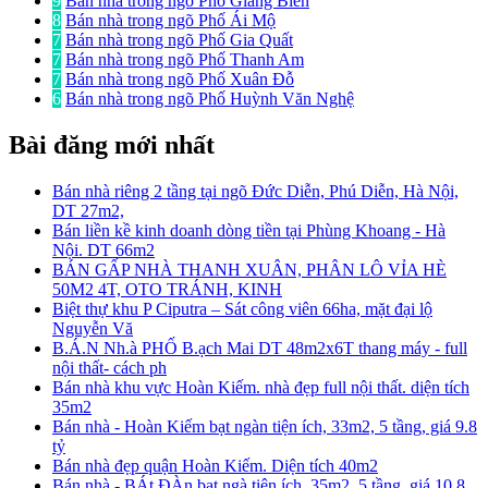
9
Bán nhà trong ngõ Phố Giang Biên
8
Bán nhà trong ngõ Phố Ái Mộ
7
Bán nhà trong ngõ Phố Gia Quất
7
Bán nhà trong ngõ Phố Thanh Am
7
Bán nhà trong ngõ Phố Xuân Đỗ
6
Bán nhà trong ngõ Phố Huỳnh Văn Nghệ
Bài đăng mới nhất
Bán nhà riêng 2 tầng tại ngõ Đức Diễn, Phú Diễn, Hà Nội,
DT 27m2,
Bán liền kề kinh doanh dòng tiền tại Phùng Khoang - Hà
Nội. DT 66m2
BÁN GẤP NHÀ THANH XUÂN, PHÂN LÔ VỈA HÈ
50M2 4T, OTO TRÁNH, KINH
Biệt thự khu P Ciputra – Sát công viên 66ha, mặt đại lộ
Nguyễn Vă
B.Á.N Nh.à PHỐ B.ạch Mai DT 48m2x6T thang máy - full
nội thất- cách ph
Bán nhà khu vực Hoàn Kiếm. nhà đẹp full nội thất. diện tích
35m2
Bán nhà - Hoàn Kiếm bạt ngàn tiện ích, 33m2, 5 tầng, giá 9.8
tỷ
Bán nhà đẹp quận Hoàn Kiếm. Diện tích 40m2
Bán nhà - BÁt ĐÀn bạt ngà tiện ích, 35m2, 5 tầng, giá 10.8