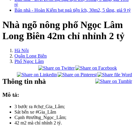
tỷ
Bán nhà - Hoàn Kiếm bạt ngà tiện ích, 30m2, 5 tầng, giá 9 tỷ
Nhà ngõ nông phố Ngọc Lâm
Long Biên 42m chỉ nhỉnh 2 tỷ
Hà Nội
Quận Long Biên
Phố Ngọc Lâm
Thông tin nhà
Mô tả:
3 bước ra #chợ_Gia_Lâm;
Sát bến xe #Gia_Lâm
Cạnh #trường_Ngọc_Lâm;
42 m2 mà chỉ nhỉnh 2 tỷ.