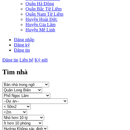
Quận Hà Đông
Quận Bắc Từ Liêm
Quận Nam Từ Liêm
Huyện Hoài Đức
Huyện Gia Lâm
Huyện Mê Linh
Đăng nhập
Đăng ký
Đăng tin
Đăng tin
Liên hệ
Ký gửi
Tìm nhà