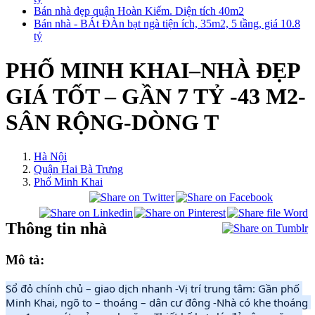
Bán nhà đẹp quận Hoàn Kiếm. Diện tích 40m2
Bán nhà - BÁt ĐÀn bạt ngà tiện ích, 35m2, 5 tầng, giá 10.8
tỷ
PHỐ MINH KHAI–NHÀ ĐẸP
GIÁ TỐT – GẦN 7 TỶ -43 M2-
SÂN RỘNG-DÒNG T
Hà Nội
Quận Hai Bà Trưng
Phố Minh Khai
Thông tin nhà
Mô tả:
Sổ đỏ chính chủ – giao dịch nhanh -Vị trí trung tâm: Gần phố 
Minh Khai, ngõ to – thoáng – dân cư đông -Nhà có khe thoáng 