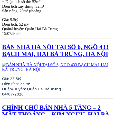
+ Diện tích sổ đỏ: 52m²
Diện tích xây dựng: 32m²
Sân riêng: 20m² (thoáng...
Giá:
9.5tỷ
Diện tích:
52 m²
Quận/Huyện:
Quận Hai Bà Trưng
15/07/2026
BÁN NHÀ HÀ NỘI TẠI SỐ 6, NGÕ 433
BẠCH MAI, HAI BÀ TRƯNG, HÀ NỘI
Giá:
23.5tỷ
Diện tích:
73 m²
Quận/Huyện:
Quận Hai Bà Trưng
04/07/2026
CHÍNH CHỦ BÁN NHÀ 5 TẦNG – 2
MẶT THOÁNG – KIM NGƯU, HAI BÀ