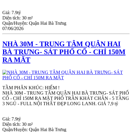
Giá:
7.9tỷ
Diện tích:
30 m²
Quận/Huyện:
Quận Hai Bà Trưng
07/06/2026
NHÀ 30M - TRUNG TÂM QUẬN HAI
BÀ TRƯNG- SÁT PHỐ CỔ - CHỈ 150M
RA MẶT
TẦM PHÂN KHÚC: HIẾM !
NHÀ 30M - TRUNG TÂM QUẬN HAI BÀ TRƯNG- SÁT PHỐ 
CỔ - CHỈ 150M RA MẶT PHỐ TRẦN KHÁT CHÂN - 5 TẦNG 
3 NGỦ - FULL NỘI THẤT ĐẸP LONG LANH. GIÁ 7,9 tỷ
Giá:
7.9tỷ
Diện tích:
30 m²
Quận/Huyện:
Quận Hai Bà Trưng