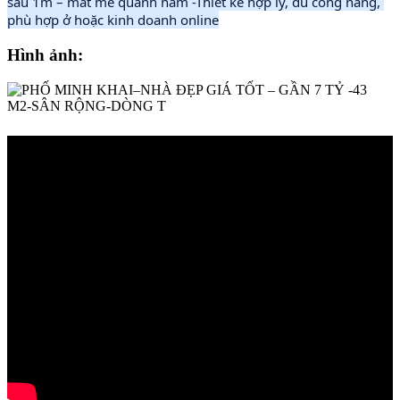
sau 1m – mát mẻ quanh năm -Thiết kế hợp lý, đủ công năng, 
phù hợp ở hoặc kinh doanh online
Hình ảnh: