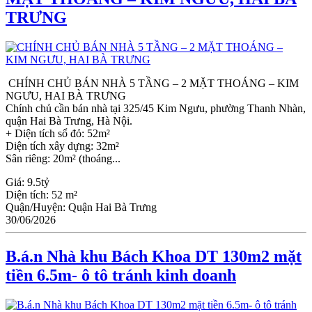
TRƯNG
CHÍNH CHỦ BÁN NHÀ 5 TẦNG – 2 MẶT THOÁNG – KIM
NGƯU, HAI BÀ TRƯNG
Chính chủ cần bán nhà tại 325/45 Kim Ngưu, phường Thanh Nhàn,
quận Hai Bà Trưng, Hà Nội.
+ Diện tích sổ đỏ: 52m²
Diện tích xây dựng: 32m²
Sân riêng: 20m² (thoáng...
Giá:
9.5tỷ
Diện tích:
52 m²
Quận/Huyện:
Quận Hai Bà Trưng
30/06/2026
B.á.n Nhà khu Bách Khoa DT 130m2 mặt
tiền 6.5m- ô tô tránh kinh doanh