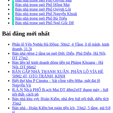
4
Bán nhà trong ngõ Phố Quỳnh Mai
3
Bán nhà trong ngõ Phố Hồng Mai
3
Bán nhà trong ngõ Phố Quỳnh Lôi
3
Bán nhà trong ngõ Phố Nguyễn Khoái
3
Bán nhà trong ngõ Phố Bà Triệu
3
Bán nhà trong ngõ Phố Ngõ Gốc Đề
Bài đăng mới nhất
Phân lô Yên Nghĩa Hà Đông, 50m2, 4 Tầng, ô tô tránh, kinh
doanh, 11.5t
Bán nhà riêng 2 tầng tại ngõ Đức Diễn, Phú Diễn, Hà Nội,
DT 27m2,
Bán liền kề kinh doanh dòng tiền tại Phùng Khoang - Hà
Nội. DT 66m2
BÁN GẤP NHÀ THANH XUÂN, PHÂN LÔ VỈA HÈ
50M2 4T, OTO TRÁNH, KINH
Biệt thự khu P Ciputra – Sát công viên 66ha, mặt đại lộ
Nguyễn Vă
B.Á.N Nh.à PHỐ B.ạch Mai DT 48m2x6T thang máy - full
nội thất- cách ph
Bán nhà khu vực Hoàn Kiếm. nhà đẹp full nội thất. diện tích
35m2
Bán nhà - Hoàn Kiếm bạt ngàn tiện ích, 33m2, 5 tầng, giá 9.8
tỷ