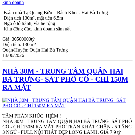
B.á.n nhà Tạ Quang Bửu – Bách Khoa- Hai Bà Trưng
Diện tích 130m², mặt tiền 6.5m
Ngõ ô tô tránh, vỉa hè rộng
Khu đông đúc, kinh doanh sầm uất
Giá:
30500000tỷ
Diện tích:
130 m²
Quận/Huyện:
Quận Hai Bà Trưng
13/06/2026
NHÀ 30M - TRUNG TÂM QUẬN HAI
BÀ TRƯNG- SÁT PHỐ CỔ - CHỈ 150M
RA MẶT
TẦM PHÂN KHÚC: HIẾM !
NHÀ 30M - TRUNG TÂM QUẬN HAI BÀ TRƯNG- SÁT PHỐ 
CỔ - CHỈ 150M RA MẶT PHỐ TRẦN KHÁT CHÂN - 5 TẦNG 
3 NGỦ - FULL NỘI THẤT ĐẸP LONG LANH. GIÁ 7,9 tỷ