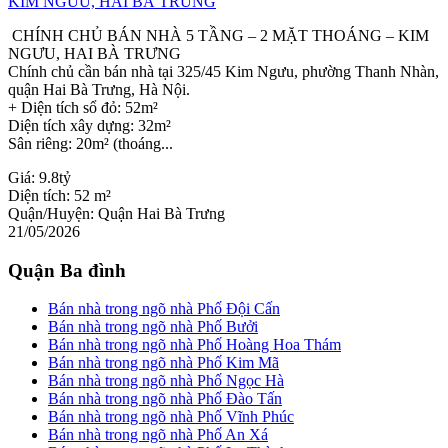
CHÍNH CHỦ BÁN NHÀ 5 TẦNG – 2 MẶT THOÁNG – KIM
NGƯU, HAI BÀ TRƯNG
Chính chủ cần bán nhà tại 325/45 Kim Ngưu, phường Thanh Nhàn,
quận Hai Bà Trưng, Hà Nội.
+ Diện tích sổ đỏ: 52m²
Diện tích xây dựng: 32m²
Sân riêng: 20m² (thoáng...
Giá:
9.8tỷ
Diện tích:
52 m²
Quận/Huyện:
Quận Hai Bà Trưng
21/05/2026
Quận Ba đình
Bán nhà trong ngõ nhà Phố Đội Cấn
Bán nhà trong ngõ nhà Phố Bưởi
Bán nhà trong ngõ nhà Phố Hoàng Hoa Thám
Bán nhà trong ngõ nhà Phố Kim Mã
Bán nhà trong ngõ nhà Phố Ngọc Hà
Bán nhà trong ngõ nhà Phố Đào Tấn
Bán nhà trong ngõ nhà Phố Vĩnh Phúc
Bán nhà trong ngõ nhà Phố An Xá