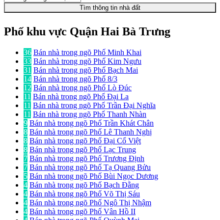
Tìm thông tin nhà đất
Phố khu vực Quận Hai Bà Trưng
36
Bán nhà trong ngõ Phố Minh Khai
33
Bán nhà trong ngõ Phố Kim Ngưu
31
Bán nhà trong ngõ Phố Bạch Mai
14
Bán nhà trong ngõ Phố 8/3
12
Bán nhà trong ngõ Phố Lò Đúc
11
Bán nhà trong ngõ Phố Đại La
11
Bán nhà trong ngõ Phố Trần Đại Nghĩa
11
Bán nhà trong ngõ Phố Thanh Nhàn
9
Bán nhà trong ngõ Phố Trần Khát Chân
8
Bán nhà trong ngõ Phố Lê Thanh Nghị
8
Bán nhà trong ngõ Phố Đại Cổ Việt
8
Bán nhà trong ngõ Phố Lạc Trung
7
Bán nhà trong ngõ Phố Trương Định
7
Bán nhà trong ngõ Phố Tạ Quang Bửu
5
Bán nhà trong ngõ Phố Bùi Ngọc Dương
4
Bán nhà trong ngõ Phố Bạch Đằng
4
Bán nhà trong ngõ Phố Võ Thị Sáu
4
Bán nhà trong ngõ Phố Ngô Thị Nhậm
4
Bán nhà trong ngõ Phố Vân Hồ II