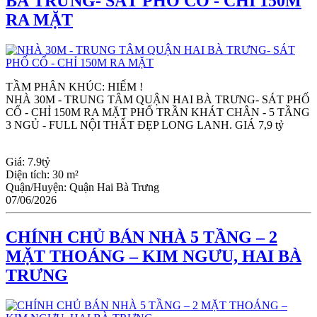
BÀ TRƯNG- SÁT PHỐ CỔ - CHỈ 150M
RA MẶT
TẦM PHÂN KHÚC: HIẾM !
NHÀ 30M - TRUNG TÂM QUẬN HAI BÀ TRƯNG- SÁT PHỐ 
CỔ - CHỈ 150M RA MẶT PHỐ TRẦN KHÁT CHÂN - 5 TẦNG 
3 NGỦ - FULL NỘI THẤT ĐẸP LONG LANH. GIÁ 7,9 tỷ
Giá:
7.9tỷ
Diện tích:
30 m²
Quận/Huyện:
Quận Hai Bà Trưng
07/06/2026
CHÍNH CHỦ BÁN NHÀ 5 TẦNG – 2
MẶT THOÁNG – KIM NGƯU, HAI BÀ
TRƯNG