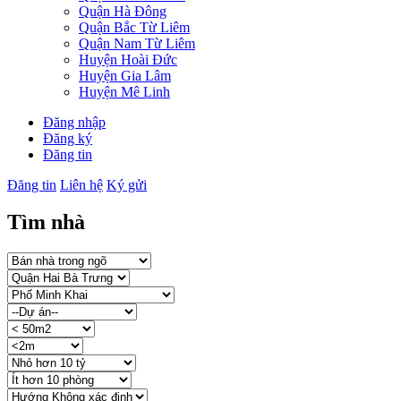
Quận Hà Đông
Quận Bắc Từ Liêm
Quận Nam Từ Liêm
Huyện Hoài Đức
Huyện Gia Lâm
Huyện Mê Linh
Đăng nhập
Đăng ký
Đăng tin
Đăng tin
Liên hệ
Ký gửi
Tìm nhà