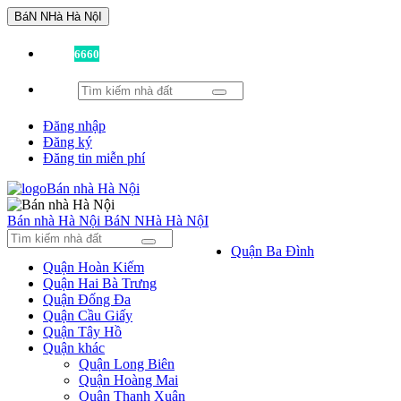
BáN NHà Hà NộI
Đã có
6660
tin được đăng!
Đăng nhập
Đăng ký
Đăng tin miễn phí
Bán nhà Hà Nội
BáN NHà Hà NộI
Quận Ba Đình
Quận Hoàn Kiếm
Quận Hai Bà Trưng
Quận Đống Đa
Quận Cầu Giấy
Quận Tây Hồ
Quận khác
Quận Long Biên
Quận Hoàng Mai
Quận Thanh Xuân