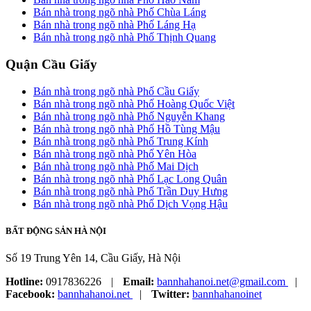
Bán nhà trong ngõ nhà Phố Chùa Láng
Bán nhà trong ngõ nhà Phố Láng Hạ
Bán nhà trong ngõ nhà Phố Thịnh Quang
Quận Cầu Giấy
Bán nhà trong ngõ nhà Phố Cầu Giấy
Bán nhà trong ngõ nhà Phố Hoàng Quốc Việt
Bán nhà trong ngõ nhà Phố Nguyễn Khang
Bán nhà trong ngõ nhà Phố Hồ Tùng Mậu
Bán nhà trong ngõ nhà Phố Trung Kính
Bán nhà trong ngõ nhà Phố Yên Hòa
Bán nhà trong ngõ nhà Phố Mai Dịch
Bán nhà trong ngõ nhà Phố Lạc Long Quân
Bán nhà trong ngõ nhà Phố Trần Duy Hưng
Bán nhà trong ngõ nhà Phố Dịch Vọng Hậu
BẤT ĐỘNG SẢN HÀ NỘI
Số 19 Trung Yên 14, Cầu Giấy, Hà Nội
Hotline:
0917836226
|
Email:
bannhahanoi.net@gmail.com
|
Facebook:
bannhahanoi.net
|
Twitter:
bannhahanoinet