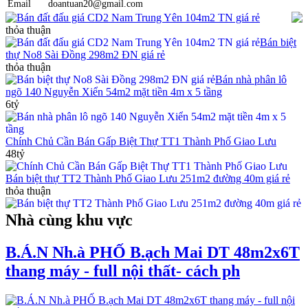
Email
doantuan20@gmail.com
Bán đất đấu giá CD2 Nam Trung Yên 104m2 TN giá rẻ
thỏa thuận
Bán biệt
thự No8 Sài Đồng 298m2 ĐN giá rẻ
thỏa thuận
Bán nhà phân lô
ngõ 140 Nguyễn Xiển 54m2 mặt tiền 4m x 5 tầng
6tỷ
Chính Chủ Cần Bán Gấp Biệt Thự TT1 Thành Phố Giao Lưu
48tỷ
Bán biệt thự TT2 Thành Phố Giao Lưu 251m2 đường 40m giá rẻ
thỏa thuận
Nhà cùng khu vực
B.Á.N Nh.à PHỐ B.ạch Mai DT 48m2x6T
thang máy - full nội thất- cách ph