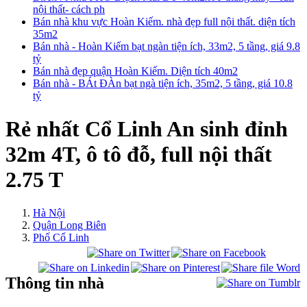
nội thất- cách ph
Bán nhà khu vực Hoàn Kiếm. nhà đẹp full nội thất. diện tích
35m2
Bán nhà - Hoàn Kiếm bạt ngàn tiện ích, 33m2, 5 tầng, giá 9.8
tỷ
Bán nhà đẹp quận Hoàn Kiếm. Diện tích 40m2
Bán nhà - BÁt ĐÀn bạt ngà tiện ích, 35m2, 5 tầng, giá 10.8
tỷ
Rẻ nhất Cổ Linh An sinh đỉnh
32m 4T, ô tô đỗ, full nội thất
2.75 T
Hà Nội
Quận Long Biên
Phố Cổ Linh
Thông tin nhà