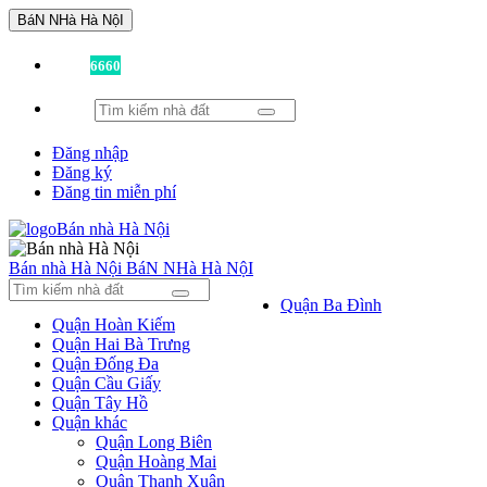
BáN NHà Hà NộI
Đã có
6660
tin được đăng!
Đăng nhập
Đăng ký
Đăng tin miễn phí
Bán nhà Hà Nội
BáN NHà Hà NộI
Quận Ba Đình
Quận Hoàn Kiếm
Quận Hai Bà Trưng
Quận Đống Đa
Quận Cầu Giấy
Quận Tây Hồ
Quận khác
Quận Long Biên
Quận Hoàng Mai
Quận Thanh Xuân