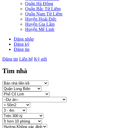
Quận Hà Đông
Quận Bắc Từ Liêm
Quận Nam Từ Liêm
Huyện Hoài Đức
Huyện Gia Lâm
Huyện Mê Linh
Đăng nhập
Đăng ký
Đăng tin
Đăng tin
Liên hệ
Ký gửi
Tìm nhà