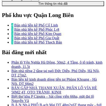
Tìm thông tin nhà đất
Phố khu vực Quận Long Biên
4
Bán nhà liền kề Phố Cổ Linh
1
Bán nhà liền kề Phố Phúc Lợi
1
Bán nhà liền kề Phố Kim Quan
1
Bán nhà liền kề Phố Gia Quất
1
Bán nhà liền kề Phố Thạch Bàn
Bài đăng mới nhất
Phân lô Yên Nghĩa Hà Đông, 50m2, 4 Tầng, ô tô tránh, kinh
doanh, 11.5t
Bán nhà riêng 2 tầng tại ngõ Đức Diễn, Phú Diễn, Hà Nội,
DT 27m2,
Bán liền kề kinh doanh dòng tiền tại Phùng Khoang - Hà
Nội. DT 66m2
BÁN GẤP NHÀ THANH XUÂN, PHÂN LÔ VỈA HÈ
50M2 4T, OTO TRÁNH, KINH
Biệt thự khu P Ciputra – Sát công viên 66ha, mặt đại lộ
Nguyễn Vă
B.Á.N Nh.à PHỐ B.ạch Mai DT 48m2x6T thang máy - full