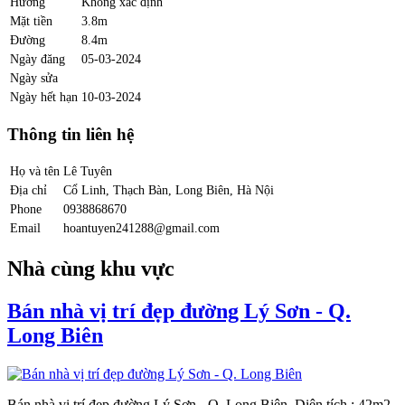
Hướng
Không xác định
Mặt tiền
3.8m
Đường
8.4m
Ngày đăng
05-03-2024
Ngày sửa
Ngày hết hạn
10-03-2024
Thông tin liên hệ
Họ và tên
Lê Tuyên
Địa chỉ
Cổ Linh, Thạch Bàn, Long Biên, Hà Nội
Phone
0938868670
Email
hoantuyen241288@gmail.com
Nhà cùng khu vực
Bán nhà vị trí đẹp đường Lý Sơn - Q.
Long Biên
Bán nhà vị trí đẹp đường Lý Sơn - Q. Long Biên. Diện tích : 42m2