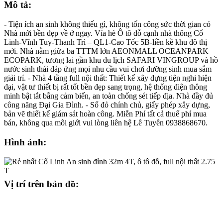
Mô tả:
- Tiện ích an sinh không thiếu gì, không tốn công sức thời gian có
Nhà mới bền đẹp về ở ngay. Vỉa hè Ô tô đỗ cạnh nhà thông Cổ
Linh-Vĩnh Tuy-Thanh Trì – QL1-Cao Tốc 5B-liền kề khu đô thị
mới. Nhà nằm giữa ba TTTM lớn AEONMALL OCEANPARK
ECOPARK, tương lai gần khu du lịch SAFARI VINGROUP và hồ
nước sinh thái đáp ứng mọi nhu cầu vui chơi dưỡng sinh mua sắm
giải trí. - Nhà 4 tầng full nội thất: Thiết kế xây dựng tiện nghi hiện
đại, vật tư thiết bị rất tốt bền đẹp sang trọng, hệ thống điện thông
minh bật tắt bằng cảm biến, an toàn chống sét tiếp địa. Nhà đầy đủ
công năng Đại Gia Đình. - Sổ đỏ chính chủ, giấy phép xây dựng,
bản vẽ thiết kế giám sát hoàn công. Miễn Phí tất cả thuế phí mua
bán, không qua môi giới vui lòng liên hệ Lê Tuyên 0938868670.
Hình ảnh:
Vị trí trên bản đồ: