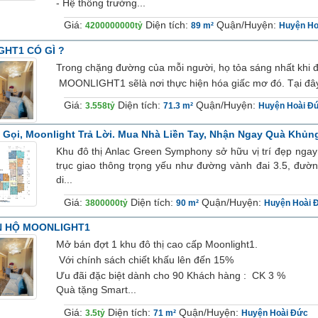
- Hệ thống trường...
Giá:
Diện tích:
Quận/Huyện:
4200000000tỷ
89 m²
Huyện Ho
T1 CÓ GÌ ?
Trong chặng đường của mỗi người, họ tỏa sáng nhất khi đ
MOONLIGHT1 sẽlà nơi thực hiện hóa giấc mơ đó. Tại đây, A
Giá:
Diện tích:
Quận/Huyện:
3.558tỷ
71.3 m²
Huyện Hoài Đ
 Gọi, Moonlight Trả Lời. Mua Nhà Liền Tay, Nhận Ngay Quà Khủn
Khu đô thị Anlac Green Symphony sở hữu vị trí đẹp ngay 
trục giao thông trọng yếu như đường vành đai 3.5, đườ
di...
Giá:
Diện tích:
Quận/Huyện:
3800000tỷ
90 m²
Huyện Hoài 
N HỘ MOONLIGHT1
Mở bán đợt 1 khu đô thị cao cấp Moonlight1.
Với chính sách chiết khấu lên đến 15%
Ưu đãi đặc biệt dành cho 90 Khách hàng : CK 3 %
Quà tặng Smart...
Giá:
Diện tích:
Quận/Huyện:
3.5tỷ
71 m²
Huyện Hoài Đức