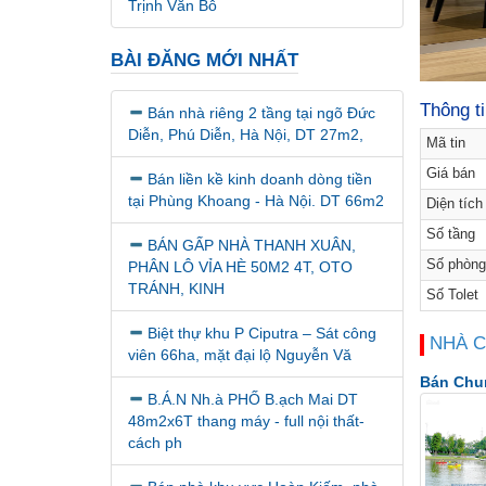
Trịnh Văn Bô
BÀI ĐĂNG MỚI NHẤT
Thông t
Bán nhà riêng 2 tầng tại ngõ Đức
Diễn, Phú Diễn, Hà Nội, DT 27m2,
Mã tin
Giá bán
Bán liền kề kinh doanh dòng tiền
tại Phùng Khoang - Hà Nội. DT 66m2
Diện tích
Số tầng
BÁN GẤP NHÀ THANH XUÂN,
Số phòng
PHÂN LÔ VỈA HÈ 50M2 4T, OTO
TRÁNH, KINH
Số Tolet
Biệt thự khu P Ciputra – Sát công
NHÀ 
viên 66ha, mặt đại lộ Nguyễn Vă
Bán Chun
B.Á.N Nh.à PHỐ B.ạch Mai DT
48m2x6T thang máy - full nội thất-
cách ph