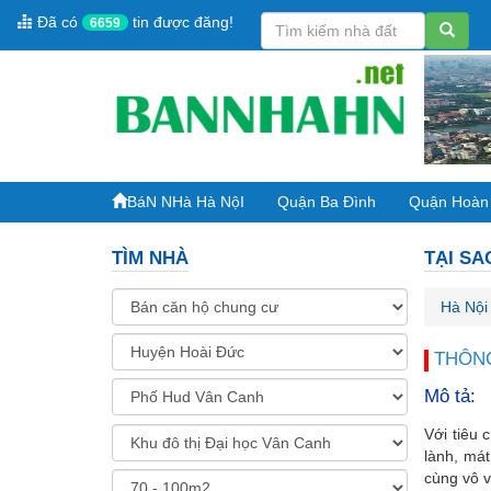
Đã có
tin được đăng!
6659
BáN NHà Hà NộI
Quận Ba Đình
Quận Hoàn
TÌM NHÀ
TẠI SA
Hà Nội
THÔNG
Mô tả:
Với tiêu
lành, mát
cùng vô v