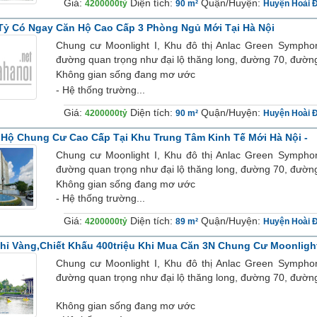
Giá:
Diện tích:
Quận/Huyện:
4200000tỷ
90 m²
Huyện Hoài 
Tỷ Có Ngay Căn Hộ Cao Cấp 3 Phòng Ngủ Mới Tại Hà Nội
Chung cư Moonlight I, Khu đô thị Anlac Green Symphony 
đường quan trọng như đại lộ thăng long, đường 70, đườn
Không gian sống đang mơ ước
- Hệ thống trường...
Giá:
Diện tích:
Quận/Huyện:
4200000tỷ
90 m²
Huyện Hoài 
Hộ Chung Cư Cao Cấp Tại Khu Trung Tâm Kinh Tế Mới Hà Nội -
Chung cư Moonlight I, Khu đô thị Anlac Green Symphony 
đường quan trọng như đại lộ thăng long, đường 70, đườn
Không gian sống đang mơ ước
- Hệ thống trường...
Giá:
Diện tích:
Quận/Huyện:
4200000tỷ
89 m²
Huyện Hoài 
hỉ Vàng,chiết Khấu 400triệu Khi Mua Căn 3N Chung Cư Moonligh
Chung cư Moonlight I, Khu đô thị Anlac Green Symphony 
đường quan trọng như đại lộ thăng long, đường 70, đườn
Không gian sống đang mơ ước