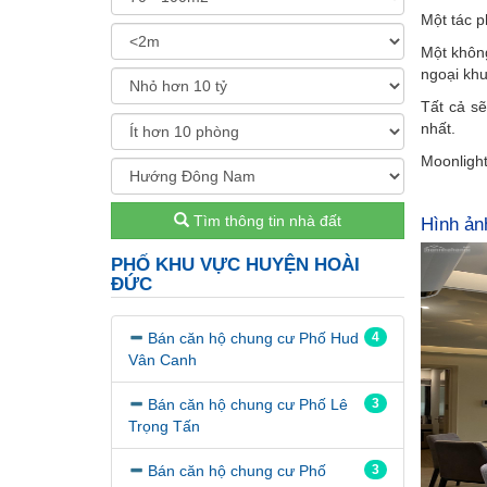
Một tác p
Một không
ngoại khu
Tất cả sẽ
nhất.
Moonlight1
Tìm thông tin nhà đất
Hình ản
PHỐ KHU VỰC HUYỆN HOÀI
ĐỨC
Bán căn hộ chung cư Phố Hud
4
Vân Canh
Bán căn hộ chung cư Phố Lê
3
Trọng Tấn
Bán căn hộ chung cư Phố
3