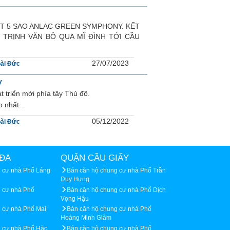
TIM KDT 5 SAO ANLAC GREEN SYMPHONY. KẾT
̣ TRỊNH VĂN BÔ QUA MĨ ĐÌNH TỚI CẦU
27/07/2023
ài Đức
y
t triển mới phía tây Thủ đô.
 nhất...
05/12/2022
ài Đức
ĐA
QUẬN CẦU GIẤY
 cư nhà Phố Láng
Bán căn hộ chung cư nhà Phố Trần
Duy Hưng
 cư nhà Phố
Bán căn hộ chung cư nhà Phố Dịch
Vọng Hậu
 cư nhà Phố Mai
Bán căn hộ chung cư nhà Phố
Hoàng Minh Giám
g cư nhà Phố Hào
Bán căn hộ chung cư nhà Phố