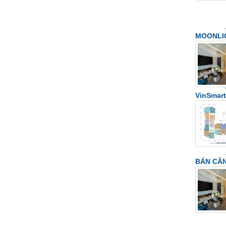
MOONLIGH
VinSmart
BÁN CĂ