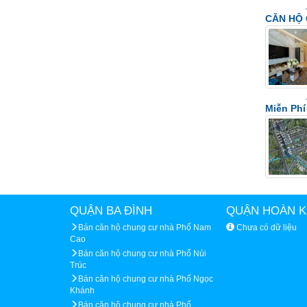
CĂN HỘ 
Miễn Phí
QUẬN BA ĐÌNH
QUẬN HOÀN K
Bán căn hộ chung cư nhà Phố Nam
Chưa có dữ liệu
Cao
Bán căn hộ chung cư nhà Phố Núi
Trúc
Bán căn hộ chung cư nhà Phố Ngọc
Khánh
Bán căn hộ chung cư nhà Phố