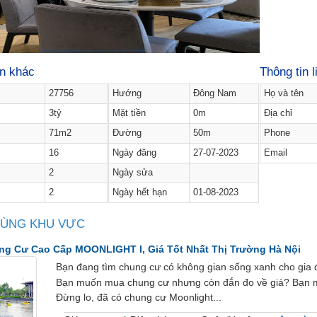
in khác
Thông tin l
27756
Hướng
Đông Nam
Họ và tên
3tỷ
Mặt tiền
0m
Địa chỉ
71m2
Đường
50m
Phone
16
Ngày đăng
27-07-2023
Email
2
Ngày sửa
2
Ngày hết hạn
01-08-2023
CÙNG KHU VỰC
g Cư Cao Cấp MOONLIGHT I, Giá Tốt Nhất Thị Trường Hà Nội
Bạn đang tìm chung cư có không gian sống xanh cho gia 
Bạn muốn mua chung cư nhưng còn đắn đo về giá? Bạn mệt
Đừng lo, đã có chung cư Moonlight...