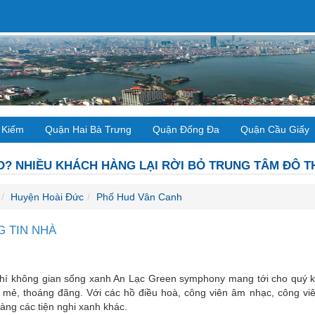
 Kiếm
Quận Hai Bà Trưng
Quận Đống Đa
Quận Cầu Giấy
O? NHIỀU KHÁCH HÀNG LẠI RỜI BỎ TRUNG TÂM ĐÔ THỊ
Huyện Hoài Đức
Phố Hud Vân Canh
 TIN NHÀ
 chí không gian sống xanh An Lạc Green symphony mang tới cho quý 
 mẻ, thoáng đãng. Với các hồ điều hoà, công viên âm nhạc, công viê
àng các tiện nghi xanh khác.