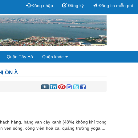
Đăng nhập
Đăng ký
Đăng tin miễn phí
Quận Tây Hồ
Quận khác
 ỒN À
khách hàng, hàng vạn cây xanh (48%) không khí trong
n ven sông, công viên hoà ca, quảng trường yoga,....