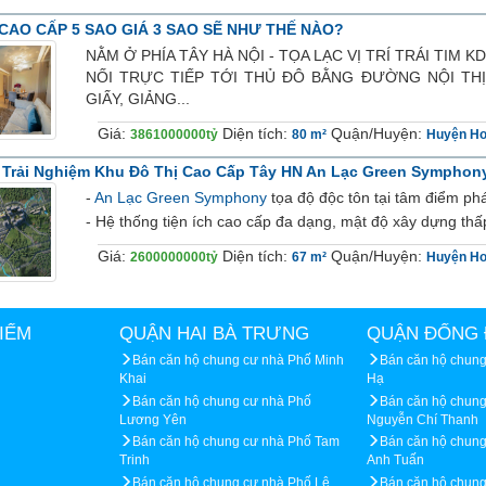
CAO CẤP 5 SAO GIÁ 3 SAO SẼ NHƯ THẾ NÀO?
NẰM Ở PHÍA TÂY HÀ NỘI - TỌA LẠC VỊ TRÍ TRÁI 
NỐI TRỰC TIẾP TỚI THỦ ĐÔ BẰNG ĐƯỜNG NỘI THI
GIẤY, GIẢNG...
Giá:
Diện tích:
Quận/Huyện:
3861000000tỷ
80 m²
Huyện Ho
 Trải Nghiệm Khu Đô Thị Cao Cấp Tây HN An Lạc Green Symphon
-
An Lạc Green Symphony
tọa độ độc tôn tại tâm điểm phá
- Hệ thống tiện ích cao cấp đa dạng, mật độ xây dựng thấp
Giá:
Diện tích:
Quận/Huyện:
2600000000tỷ
67 m²
Huyện Ho
IẾM
QUẬN HAI BÀ TRƯNG
QUẬN ĐỐNG 
Bán căn hộ chung cư nhà Phố Minh
Bán căn hộ chung
Khai
Hạ
Bán căn hộ chung cư nhà Phố
Bán căn hộ chung
Lương Yên
Nguyễn Chí Thanh
Bán căn hộ chung cư nhà Phố Tam
Bán căn hộ chung
Trinh
Anh Tuấn
Bán căn hộ chung cư nhà Phố Lê
Bán căn hộ chun