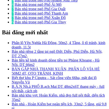
9
Bán nhà trong ngõ Phố Hoàng Như Tiếp
8
Bán nhà trong ngõ Phố Ái Mộ
7
Bán nhà trong ngõ Phố Gia Quất
7
Bán nhà trong ngõ Phố Thanh Am
7
Bán nhà trong ngõ Phố Xuân Đỗ
6
Bán nhà trong ngõ Phố Gia Thụy
Bài đăng mới nhất
Phân lô Yên Nghĩa Hà Đông, 50m2, 4 Tầng, ô tô tránh, kinh
doanh, 11.5t
Bán nhà riêng 2 tầng tại ngõ Đức Diễn, Phú Diễn, Hà Nội,
DT 27m2,
Bán liền kề kinh doanh dòng tiền tại Phùng Khoang - Hà
Nội. DT 66m2
BÁN GẤP NHÀ THANH XUÂN, PHÂN LÔ VỈA HÈ
50M2 4T, OTO TRÁNH, KINH
Biệt thự khu P Ciputra – Sát công viên 66ha, mặt đại lộ
Nguyễn Vă
B.Á.N Nh.à PHỐ B.ạch Mai DT 48m2x6T thang máy - full
nội thất- cách ph
Bán nhà khu vực Hoàn Kiếm. nhà đẹp full nội thất. diện tích
35m2
Bán nhà - Hoàn Kiếm bạt ngàn tiện ích, 33m2, 5 tầng, giá 9.8
tỷ