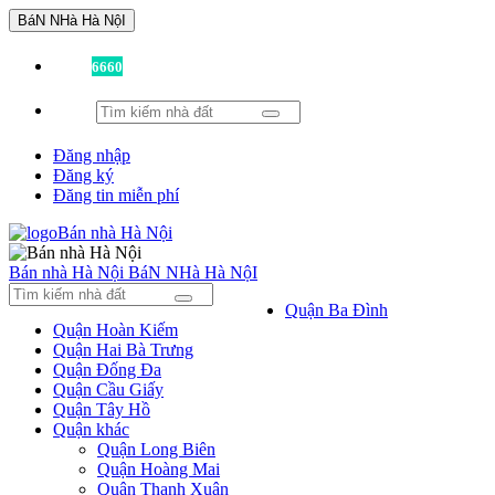
BáN NHà Hà NộI
Đã có
6660
tin được đăng!
Đăng nhập
Đăng ký
Đăng tin miễn phí
Bán nhà Hà Nội
BáN NHà Hà NộI
Quận Ba Đình
Quận Hoàn Kiếm
Quận Hai Bà Trưng
Quận Đống Đa
Quận Cầu Giấy
Quận Tây Hồ
Quận khác
Quận Long Biên
Quận Hoàng Mai
Quận Thanh Xuân