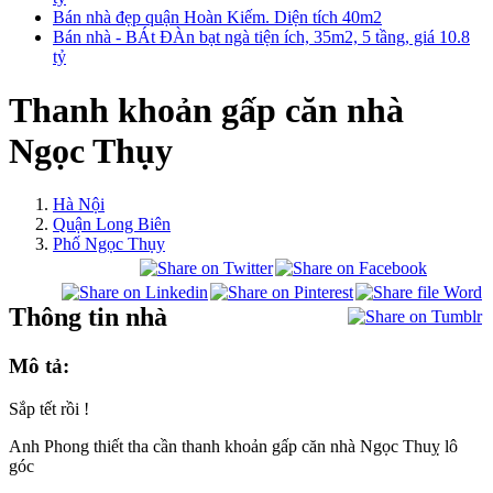
Bán nhà đẹp quận Hoàn Kiếm. Diện tích 40m2
Bán nhà - BÁt ĐÀn bạt ngà tiện ích, 35m2, 5 tầng, giá 10.8
tỷ
Thanh khoản gấp căn nhà
Ngọc Thụy
Hà Nội
Quận Long Biên
Phố Ngọc Thụy
Thông tin nhà
Mô tả:
Sắp tết rồi !
Anh Phong thiết tha cần thanh khoản gấp căn nhà Ngọc Thuỵ lô
góc