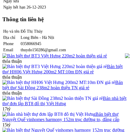
Ngày sửa
Ngày hết hạn
26-12-2023
Thông tin liên hệ
Họ và tên
Đỗ Thị Thúy
Địa chỉ
Long Biên - Hà Nội
Phone
0358066945
Email
thuydo150286@gmail.com
Bán biệt thự BT3 Việt Hưng 220m2 hoàn thiện giá rẻ
thỏa thuận
Bán biệt
thự HH06 Việt Hưng 200m2 MT:10m ĐN giá rẻ
thỏa thuận
Bán
biệt thự Sài Đồng 238m2 hoàn thiện TN giá rẻ
thỏa thuận
Bán nhà biệt
thự đơn lập BT8 đô thị Việt Hưng
17tỷ
Bán biệt thự
Nguyệt Quế vinhomes harmony 152m trục đường to, đẳng cấp
15tỷ