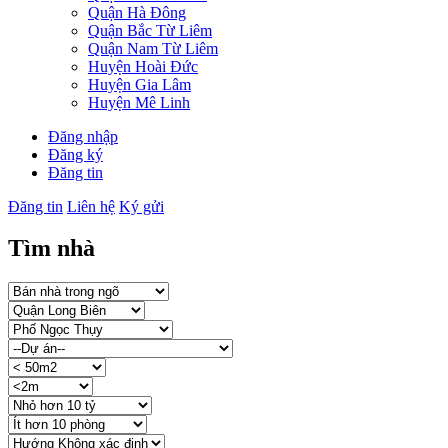
Quận Hà Đông
Quận Bắc Từ Liêm
Quận Nam Từ Liêm
Huyện Hoài Đức
Huyện Gia Lâm
Huyện Mê Linh
Đăng nhập
Đăng ký
Đăng tin
Đăng tin
Liên hệ
Ký gửi
Tìm nhà