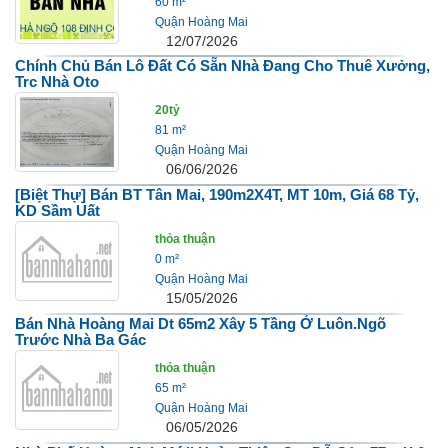
60 m²
Quận Hoàng Mai
12/07/2026
Chính Chủ Bán Lô Đất Có Sẵn Nhà Đang Cho Thuê Xưởng,
Trc Nhà Oto
20tỷ
81 m²
Quận Hoàng Mai
06/06/2026
[Biệt Thự] Bán BT Tân Mai, 190m2X4T, MT 10m, Giá 68 Tỷ,
KD Sầm Uất
thỏa thuận
0 m²
Quận Hoàng Mai
15/05/2026
Bán Nhà Hoàng Mai Dt 65m2 Xây 5 Tầng Ở Luôn.ngõ
Trước Nhà Ba Gác
thỏa thuận
65 m²
Quận Hoàng Mai
06/05/2026