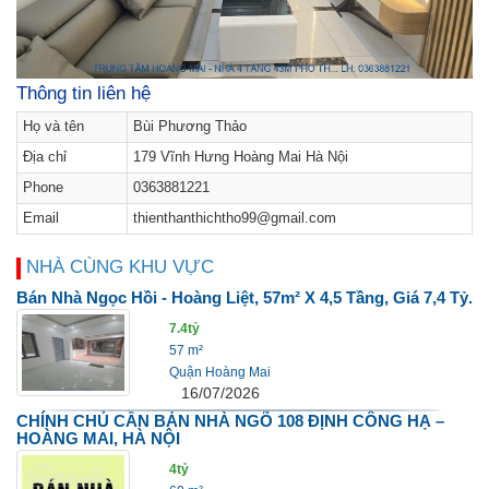
Thông tin liên hệ
Họ và tên
Bùi Phương Thảo
Địa chỉ
179 Vĩnh Hưng Hoàng Mai Hà Nội
Phone
0363881221
Email
thienthanthichtho99@gmail.com
NHÀ CÙNG KHU VỰC
Bán Nhà Ngọc Hồi - Hoàng Liệt, 57m² X 4,5 Tầng, Giá 7,4 Tỷ.
7.4tỷ
57 m²
Quận Hoàng Mai
16/07/2026
CHÍNH CHỦ CẦN BÁN NHÀ NGÕ 108 ĐỊNH CÔNG HẠ –
HOÀNG MAI, HÀ NỘI
4tỷ