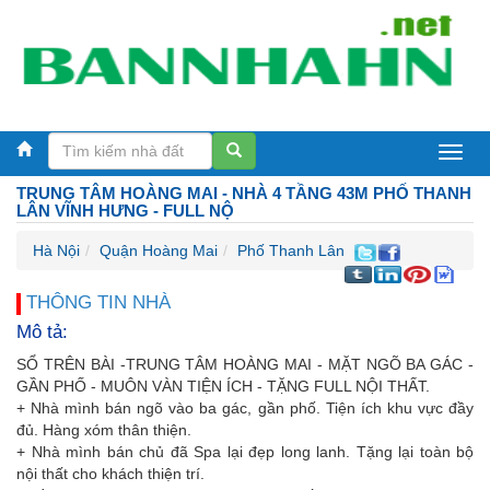
Bán
TRUNG TÂM HOÀNG MAI - NHÀ 4 TẦNG 43M PHỐ THANH
nhà
LÂN VĨNH HƯNG - FULL NỘ
Hà
Hà Nội
Quận Hoàng Mai
Phố Thanh Lân
Nội
THÔNG TIN NHÀ
Mô tả:
SỔ TRÊN BÀI -TRUNG TÂM HOÀNG MAI - MẶT NGÕ BA GÁC -
GẦN PHỐ - MUÔN VÀN TIỆN ÍCH - TẶNG FULL NỘI THẤT.
+ Nhà mình bán ngõ vào ba gác, gần phố. Tiện ích khu vực đầy
đủ. Hàng xóm thân thiện.
+ Nhà mình bán chủ đã Spa lại đẹp long lanh. Tặng lại toàn bộ
nội thất cho khách thiện trí.