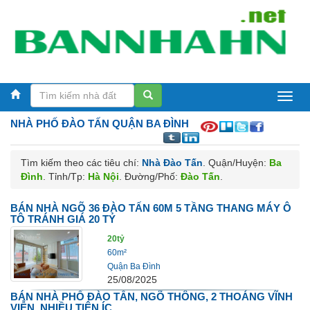
Bán
NHÀ
PHỐ ĐÀO TẤN QUẬN BA ĐÌNH
nhà
Hà
Tìm kiếm theo các tiêu chí:
Nhà Đào Tấn
. Quận/Huyện:
Ba
Nội
Đình
. Tỉnh/Tp:
Hà Nội
. Đường/Phố:
Đào Tấn
.
BÁN NHÀ NGÕ 36 ĐÀO TẤN 60M 5 TẦNG THANG MÁY Ô
TÔ TRÁNH GIÁ 20 TỶ
20tỷ
60m²
Quận Ba Đình
25/08/2025
BÁN NHÀ PHỐ ĐÀO TẤN, NGÕ THÔNG, 2 THOÁNG VĨNH
VIỄN, NHIỀU TIỆN ÍC