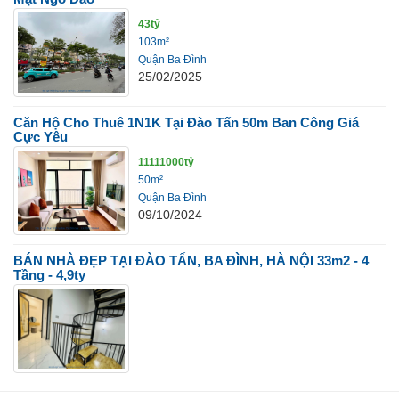
43tỷ
103m²
Quận Ba Đình
25/02/2025
Căn Hộ Cho Thuê 1N1K Tại Đào Tấn 50m Ban Công Giá
Cực Yêu
11111000tỷ
50m²
Quận Ba Đình
09/10/2024
BÁN NHÀ ĐẸP TẠI ĐÀO TẤN, BA ĐÌNH, HÀ NỘI 33m2 - 4
Tầng - 4,9ty