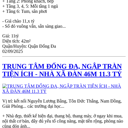
+ Tầng 2: Phòng khách, bếp
+ Tầng 3, 4, 5: Mỗi tầng 1 ngủ
+ Tầng 6: Tum, sân phơi
- Giá chào 11,x tỷ
- Sổ đỏ vuông vắn, sẵn sàng giao...
Giá:
11tỷ
Diện tích:
42m²
Quận/Huyện:
Quận Đống Đa
02/09/2025
TRUNG TÂM ĐỐNG ĐA, NGẬP TRÀN
TIỆN ÍCH - NHÀ XÃ ĐÀN 46M 11.3 TỶ
Vị trí: kết nối Nguyễn Lương Bằng, Tôn Đức Thắng, Nam Đồng,
Giải Phóng... các trường đại học...
+ Nhà đẹp, thiết kế hiện đại, thang bộ, thang máy, ở ngay khi mua,
nội thất cơ bản, đây đủ yếu tố công năng, mặt tiền rộng, phòng nào
cũng đón ánh...