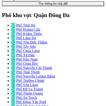
Tìm thông tin nhà đất
Phố khu vực Quận Đống Đa
90
Phố Thái Hà
38
Phố Hoàng Cầu
34
Phố Khâm Thiên
32
Phố Láng Hạ
32
Phố Tôn Đức Thắng
31
Phố Tây Sơn
31
Phố Chùa Láng
30
Phố Xã Đàn
27
Phố Hào Nam
23
Phố Chùa Bộc
22
Phố Nguyễn Chí Thanh
19
Phố Thái Thịnh
18
Phố Nguyễn Lương Bằng
17
Phố Trường Chinh
17
Phố Yên Lãng
16
Phố Đê La Thành
16
Phố Thịnh Quang
16
Phố An Trạch
11
Phố Đặng Văn Ngữ