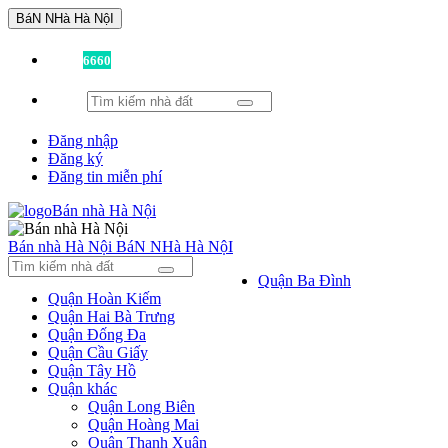
BáN NHà Hà NộI
Đã có
6660
tin được đăng!
Đăng nhập
Đăng ký
Đăng tin miễn phí
Bán nhà Hà Nội
BáN NHà Hà NộI
Quận Ba Đình
Quận Hoàn Kiếm
Quận Hai Bà Trưng
Quận Đống Đa
Quận Cầu Giấy
Quận Tây Hồ
Quận khác
Quận Long Biên
Quận Hoàng Mai
Quận Thanh Xuân