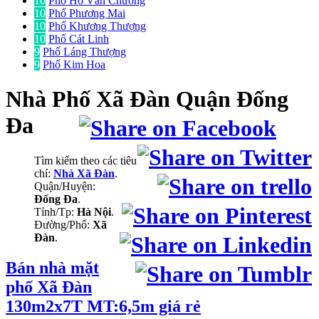
10
Phố Hồ Văn Chương
10
Phố Phương Mai
10
Phố Khương Thượng
10
Phố Cát Linh
9
Phố Láng Thượng
9
Phố Kim Hoa
Nhà
Phố Xã Đàn Quận Đống
Đa
Tìm kiếm theo các tiêu
chí:
Nhà Xã Đàn
.
Quận/Huyện:
Đống Đa
.
Tỉnh/Tp:
Hà Nội
.
Đường/Phố:
Xã
Đàn
.
Bán nhà mặt
phố Xã Đàn
130m2x7T MT:6,5m giá rẻ