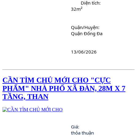
	Diện tích:
32m²
Quận/Huyện:
Quận Đống Đa
13/06/2026
CẦN TÌM CHỦ MỚI CHO "CỰC
PHẨM" NHÀ PHỐ XÃ ĐÀN, 28M X 7
TẦNG, THAN
Giá:  
thỏa thuận