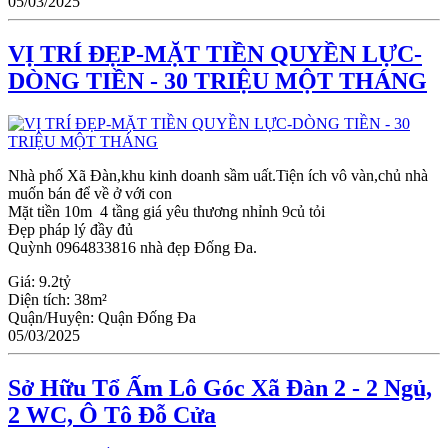
05/03/2025
VỊ TRÍ ĐẸP-MẶT TIỀN QUYỀN LỰC-
DÒNG TIỀN - 30 TRIỆU MỘT THÁNG
Nhà phố Xã Đàn,khu kinh doanh sầm uất.Tiện ích vô vàn,chủ nhà
muốn bán để về ở với con
Mặt tiền 10m 4 tầng giá yêu thương nhỉnh 9củ tỏi
Đẹp pháp lý đầy đủ
Quỳnh 0964833816 nhà đẹp Đống Đa.
Giá:
9.2tỷ
Diện tích:
38m²
Quận/Huyện:
Quận Đống Đa
05/03/2025
Sở Hữu Tổ Ấm Lô Góc Xã Đàn 2 - 2 Ngủ,
2 WC, Ô Tô Đỗ Cửa