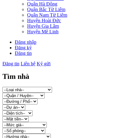
Quận Hà Đông
Quận Bắc Từ Liêm
Quận Nam Từ Liêm
Huyện Hoài Đức
Huyện Gia Lâm
Huyện Mê Linh
Đăng nhập
Đăng ký
Đăng tin
Đăng tin
Liên hệ
Ký gửi
Tìm nhà