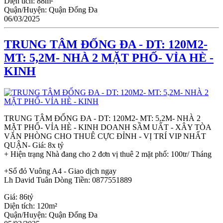
Diện tích:
88m²
Quận/Huyện:
Quận Đống Đa
06/03/2025
TRUNG TÂM ĐỐNG ĐA - DT: 120M2-
MT: 5,2M- NHÀ 2 MẶT PHỐ- VỈA HÈ -
KINH
TRUNG TÂM ĐỐNG ĐA - DT: 120M2- MT: 5,2M- NHÀ 2
MẶT PHỐ- VỈA HÈ - KINH DOANH SẦM UẤT - XÂY TÒA
VĂN PHÒNG CHO THUÊ CỰC ĐỈNH - VỊ TRÍ VIP NHẤT
QUẬN- Giá: 8x tỷ
+ Hiện trạng Nhà đang cho 2 đơn vị thuê 2 mặt phố: 100tr/ Tháng
+Sổ đỏ Vuông A4 - Giao dịch ngay
Lh David Tuân Dòng Tiền: 0877551889
Giá:
86tỷ
Diện tích:
120m²
Quận/Huyện:
Quận Đống Đa