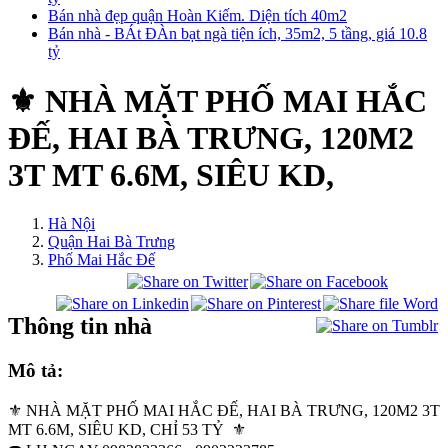
Bán nhà đẹp quận Hoàn Kiếm. Diện tích 40m2
Bán nhà - BÁt ĐÀn bạt ngà tiện ích, 35m2, 5 tầng, giá 10.8
tỷ
⚜️ NHÀ MẶT PHỐ MAI HẮC
ĐẾ, HAI BÀ TRƯNG, 120M2
3T MT 6.6M, SIÊU KD,
Hà Nội
Quận Hai Bà Trưng
Phố Mai Hắc Đế
Thông tin nhà
Mô tả:
⚜️ NHÀ MẶT PHỐ MAI HẮC ĐẾ, HAI BÀ TRƯNG, 120M2 3T
MT 6.6M, SIÊU KD, CHỈ 53 TỶ ⚜️