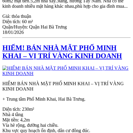
60m2 mặt tiền.5,2m nhà xây.3tầng, hướng Tây Nam. Nhà có thể
kinh doanh nhiều mặt hàng khác nhau,phù hợp cho gia đình mua...
Giá:
thỏa thuận
Diện tích:
60 m²
Quận/Huyện:
Quận Hai Bà Trưng
18/01/2026
HIẾM! BÁN NHÀ MẶT PHỐ MINH
KHAI – VỊ TRÍ VÀNG KINH DOANH
HIẾM! BÁN NHÀ MẶT PHỐ MINH KHAI – VỊ TRÍ VÀNG
KINH DOANH
+ Trung tâm Phố Minh Khai, Hai Bà Trưng.
Diện tích: 230m²
Nhà 4 tầng
Mặt tiền: 4,2m
Vỉa hè rộng, đường hai chiều.
Khu vực quy hoạch ổn định, dân cư đông đúc.