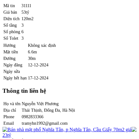
Mã tin
31111
Giá bán
53tỷ
Diện tích
120m2
Số tầng
3
Số phòng
6
Số Tolet
3
Hướng
Không xác định
Mặt tiền
6.6m
Đường
30m
Ngày đăng
12-12-2024
Ngày sửa
Ngày hết hạn
17-12-2024
Thông tin liên hệ
Họ và tên
Nguyễn Việt Phương
Địa chỉ
Thái Thịnh, Đống Đa, Hà Nội
Phone
0982833366
Email
tramyhn1992@gmail.com
Bán nhà mặt phố Nghĩa Tân, p Nghĩa Tân, Cầu Giấy 70m2 giá
23tỷ