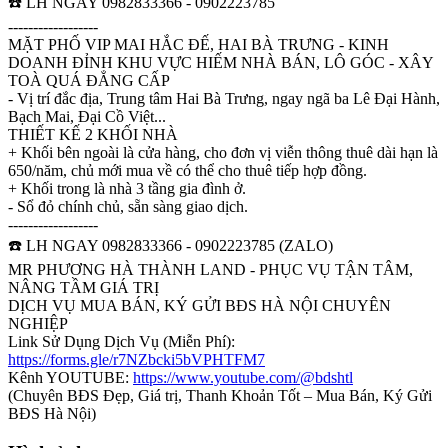
☎️ LH NGAY 0982833366 - 0902223785
------------------
MẶT PHỐ VIP MAI HẮC ĐẾ, HAI BÀ TRƯNG - KINH
DOANH ĐỈNH KHU VỰC HIẾM NHÀ BÁN, LÔ GÓC - XÂY
TOÀ QUÁ ĐẲNG CẤP
- Vị trí đắc địa, Trung tâm Hai Bà Trưng, ngay ngã ba Lê Đại Hành,
Bạch Mai, Đại Cồ Việt...
THIẾT KẾ 2 KHỐI NHÀ
+ Khối bên ngoài là cửa hàng, cho đơn vị viễn thông thuê dài hạn là
650/năm, chủ mới mua về có thể cho thuê tiếp hợp đồng.
+ Khối trong là nhà 3 tầng gia đình ở.
- Sổ đỏ chính chủ, sẵn sàng giao dịch.
------------------
☎️ LH NGAY 0982833366 - 0902223785 (ZALO)
MR PHƯƠNG HÀ THÀNH LAND - PHỤC VỤ TẬN TÂM,
NÂNG TẦM GIÁ TRỊ
DỊCH VỤ MUA BÁN, KÝ GỬI BĐS HÀ NỘI CHUYÊN
NGHIỆP
Link Sử Dụng Dịch Vụ (Miễn Phí):
https://forms.gle/r7NZbcki5bVPHTFM7
Kênh YOUTUBE:
https://www.youtube.com/@bdshtl
(Chuyên BĐS Đẹp, Giá trị, Thanh Khoản Tốt – Mua Bán, Ký Gửi
BĐS Hà Nội)