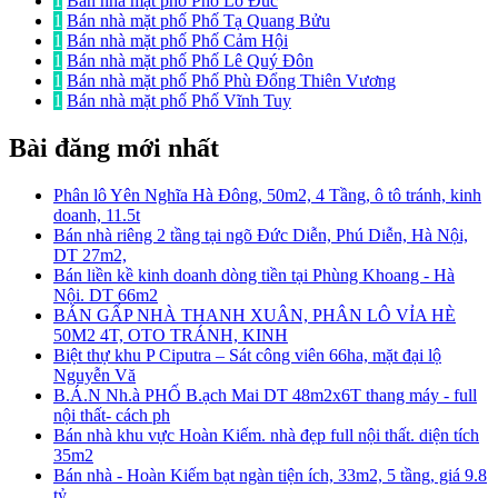
1
Bán nhà mặt phố Phố Lò Đúc
1
Bán nhà mặt phố Phố Tạ Quang Bửu
1
Bán nhà mặt phố Phố Cảm Hội
1
Bán nhà mặt phố Phố Lê Quý Đôn
1
Bán nhà mặt phố Phố Phù Đổng Thiên Vương
1
Bán nhà mặt phố Phố Vĩnh Tuy
Bài đăng mới nhất
Phân lô Yên Nghĩa Hà Đông, 50m2, 4 Tầng, ô tô tránh, kinh
doanh, 11.5t
Bán nhà riêng 2 tầng tại ngõ Đức Diễn, Phú Diễn, Hà Nội,
DT 27m2,
Bán liền kề kinh doanh dòng tiền tại Phùng Khoang - Hà
Nội. DT 66m2
BÁN GẤP NHÀ THANH XUÂN, PHÂN LÔ VỈA HÈ
50M2 4T, OTO TRÁNH, KINH
Biệt thự khu P Ciputra – Sát công viên 66ha, mặt đại lộ
Nguyễn Vă
B.Á.N Nh.à PHỐ B.ạch Mai DT 48m2x6T thang máy - full
nội thất- cách ph
Bán nhà khu vực Hoàn Kiếm. nhà đẹp full nội thất. diện tích
35m2
Bán nhà - Hoàn Kiếm bạt ngàn tiện ích, 33m2, 5 tầng, giá 9.8
tỷ