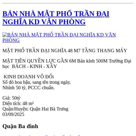
BÁN NHÀ MẶT PHỐ TRẦN ĐẠI
NGHĨA KD VĂN PHÒNG
MẶT PHỐ TRẦN ĐẠI NGHĨA 48 M7 TẦNG THANG MÁY
MẶT TIÊN QUYỀN LỰC GẦN 6M Bán kính 500M Trường Đại
học BÁCH - KINH - XÂY
KINH DOANH VÔ ĐỐi
Sổ đỏ hoa hậu, sang tên trong ngày.
Nhỉnh 50 tỷ, PCCC chuẩn.
Giá:
50tỷ
Diện tích:
48 m²
Quận/Huyện:
Quận Hai Bà Trưng
03/09/2025
Quận Ba đình