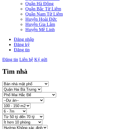
Quận Hà Đông
Quận Bắc Từ Liêm
Quận Nam Từ Liêm
Huyện Hoài Đức
Huyện Gia Lâm
Huyện Mê Linh
Đăng nhập
Đăng ký
Đăng tin
Đăng tin
Liên hệ
Ký gửi
Tìm nhà