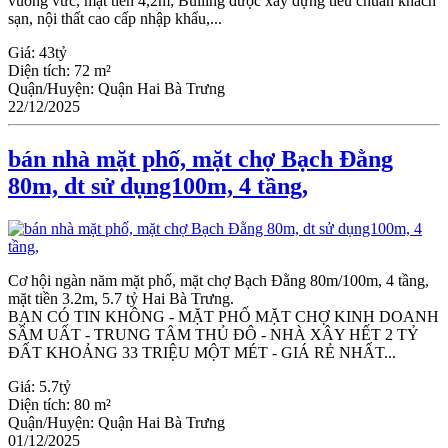
vuông vức, mặt tiền 4,2m; Builing được xây dựng tiêu chuẩn khách
sạn, nội thất cao cấp nhập khẩu,...
Giá:
43tỷ
Diện tích:
72 m²
Quận/Huyện:
Quận Hai Bà Trưng
22/12/2025
bán nhà mặt phố, mặt chợ Bạch Đằng
80m, dt sử dụng100m, 4 tầng,
Cơ hội ngàn năm mặt phố, mặt chợ Bạch Đằng 80m/100m, 4 tầng,
mặt tiền 3.2m, 5.7 tỷ Hai Bà Trưng.
BẠN CÓ TIN KHÔNG - MẶT PHỐ MẶT CHỢ KINH DOANH
SẦM UẤT - TRUNG TÂM THỦ ĐÔ - NHÀ XÂY HẾT 2 TỶ
ĐẤT KHOẢNG 33 TRIỆU MỘT MÉT - GIÁ RẺ NHẤT...
Giá:
5.7tỷ
Diện tích:
80 m²
Quận/Huyện:
Quận Hai Bà Trưng
01/12/2025