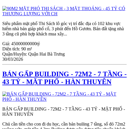
Siêu phẩm mặt phố Thi Sách lô góc vị trí đắc địa có 102 khu vực
hiếm nhà bán giáp phố cổ, 3 phút đến Hồ Gươm. Bán đất tặng nhà
3 tầng cũ phù hợp khách mua xây...
Giá:
45000000000tỷ
Diện tích:
90 m²
Quận/Huyện:
Quận Hai Bà Trưng
30/03/2026
BÁN GẤP BUILDING - 72M2 - 7 TẦNG -
43 TỶ - MẶT PHỐ - HÀN THUYÊN
BÁN GẤP BUILDING - 72M2 - 7 TẦNG - 43 TỶ - MẶT PHỐ -
HÀN THUYÊN
Chủ cần tiền cho con đi du học, cần bán builing 7 tầng, sổ đỏ 72m2