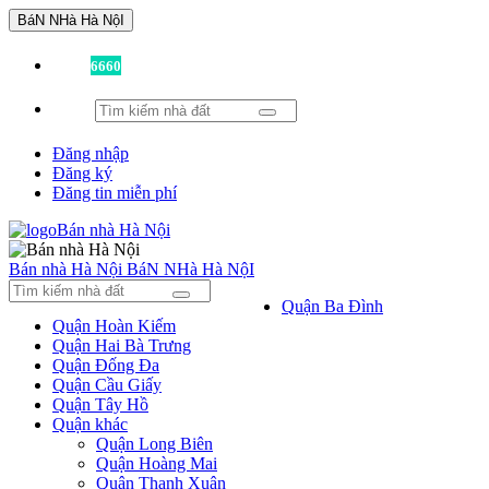
BáN NHà Hà NộI
Đã có
6660
tin được đăng!
Đăng nhập
Đăng ký
Đăng tin miễn phí
Bán nhà Hà Nội
BáN NHà Hà NộI
Quận Ba Đình
Quận Hoàn Kiếm
Quận Hai Bà Trưng
Quận Đống Đa
Quận Cầu Giấy
Quận Tây Hồ
Quận khác
Quận Long Biên
Quận Hoàng Mai
Quận Thanh Xuân