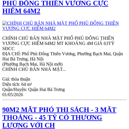
PHÙ ĐỔNG THIÊN VƯƠNG CỰC
HIẾM 64M2
CHÍNH CHỦ BÁN NHÀ MẶT PHỐ PHÙ ĐỔNG THIÊN
VƯƠNG CỰC HIẾM 64M2 MT KHOẢNG 4M GIÁ 63TỶ
SĐCC
ĐỊA CHỈ: Phố Phù Đổng Thiên Vương, Phường Bạch Mai, Quận
Hai Bà Trưng, Hà Nội
(Phường Bạch Mai, Hà Nội mới)
CHÍNH CHỦ BÁN NHÀ MẶT...
Giá:
thỏa thuận
Diện tích:
64 m²
Quận/Huyện:
Quận Hai Bà Trưng
01/05/2026
90M2 MẶT PHÓ THI SÁCH - 3 MẶT
THOÁNG - 45 TỶ CÓ THƯƠNG
LƯỢNG VỚI CH