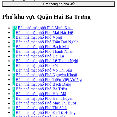
Tìm thông tin nhà đất
Phố khu vực Quận Hai Bà Trưng
16
Bán nhà mặt phố Phố Minh Khai
6
Bán nhà mặt phố Phố Mai Hắc Đế
5
Bán nhà mặt phố Phố Vọng
4
Bán nhà mặt phố Phố Trần Đại Nghĩa
4
Bán nhà mặt phố Phố Bạch Mai
3
Bán nhà mặt phố Phố Thanh Nhàn
3
Bán nhà mặt phố Phố Đại La
3
Bán nhà mặt phố Phố Lê Thanh Nghị
2
Bán nhà mặt phố Phố 8/3
2
Bán nhà mặt phố Phố Võ Thị Sáu
2
Bán nhà mặt phố Phố Nguyễn Khoái
2
Bán nhà mặt phố Phố Triệu Việt Vương
2
Bán nhà mặt phố Phố Bạch Đằng
1
Bán nhà mặt phố Phố Bà Triệu
1
Bán nhà mặt phố Phố Hòa Mã
1
Bán nhà mặt phố Phố Hàn Thuyên
1
Bán nhà mặt phố Phố Mạc Thị Bưởi
1
Bán nhà mặt phố Phố Thi Sách
1
Bán nhà mặt phố Phố Đê Tô Hoàng