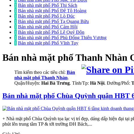
1
Bán nhà mặt phố Phố Thi Sách
1
Bán nhà mặt phố Phố Đê Tô Hoàng
1
Bán nhà mặt phố Phố Lò Đúc
1
Bán nhà mặt phố Phố Tạ Quang Bửu
1
Bán nhà mặt phố Phố Cảm Hội
1
Bán nhà mặt phố Phố Lê Quý Đôn
1
Bán nhà mặt phố Phố Phù Đổng Thiên Vương
1
Bán nhà mặt phố Phố Vĩnh Tuy
Bán nhà mặt phố
Thanh Nhàn Q
Tìm kiếm theo các tiêu chí:
Bán
nhà mặt phố Thanh Nhàn
.
Quận/Huyện:
Hai Bà Trưng
. Tỉnh/Tp:
Hà Nội
. Đường/Phố:
T
Bán nhà mặt phố Chùa Quỳnh quận HBT 6
+ Nhà mặt phố Chùa Quỳnh tọa lạc vị trí đẹp, dáng dấp hiện đại tại
phút lên trung tâm TP & tới trường ĐH Bách,...