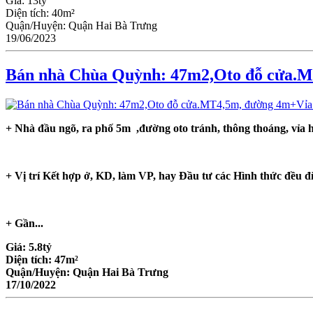
Giá:
13tỷ
Diện tích:
40m²
Quận/Huyện:
Quận Hai Bà Trưng
19/06/2023
Bán nhà Chùa Quỳnh: 47m2,Oto đỗ cửa.M
+ Nhà đầu ngõ, ra phố 5m ,đường oto tránh, thông thoáng, vỉa
+ Vị trí Kết hợp ở, KD, làm VP, hay Đầu tư các Hình thức đều đ
+
Gần...
Giá:
5.8tỷ
Diện tích:
47m²
Quận/Huyện:
Quận Hai Bà Trưng
17/10/2022