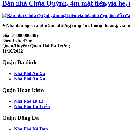
Bán nhà Chùa Quỳnh, 4m mặt tiền,vỉa hè, n
+ Nhà
đầ
u ngõ, ra ph
ố
5m ,
đườ
ng r
ộ
ng 4m, thông thoáng, v
ỉ
a h
Giá:
7800000000tỷ
Diện tích:
47m²
Quận/Huyện:
Quận Hai Bà Trưng
11/10/2022
Quận Ba đình
Nhà Phố An Xá
Nhà Phố An Xá
Quận Hoàn kiếm
Nhà Phố 19-12
Nhà Phố Bà Triệu
Quận Đống Đa
Nhà Phố Xã Đàn