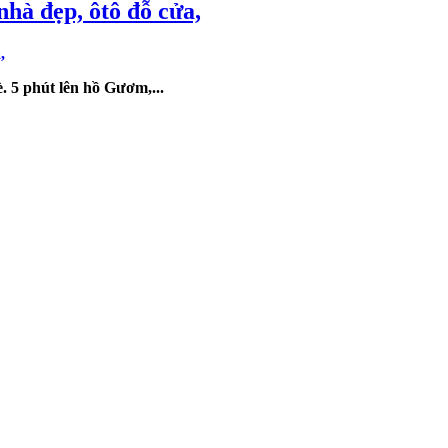
hà đẹp, ôtô đỗ cửa,
è.
5 phút lên h
ồ
G
ươ
m,...