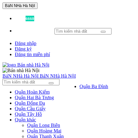
BáN NHà Hà NộI
Đã có
6660
tin được đăng!
Đăng nhập
Đăng ký
Đăng tin miễn phí
BáN NHà Hà NộI
BáN NHà Hà NộI
Quận Ba Đình
Quận Hoàn Kiếm
Quận Hai Bà Trưng
Quận Đống Đa
Quận Cầu Giấy
Quận Tây Hồ
Quận khác
Quận Long Biên
Quận Hoàng Mai
Quận Thanh Xuân