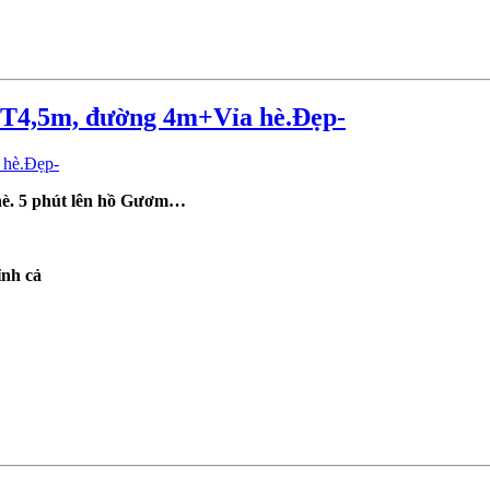
T4,5m, đường 4m+Vỉa hè.Đẹp-
 hè. 5 phút lên hồ Gươm…
ỉnh
cả